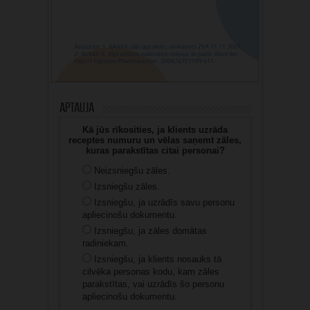
Aptauja
Kā jūs rīkosities, ja klients uzrāda
receptes numuru un vēlas saņemt zāles,
kuras parakstītas citai personai?
Neizsniegšu zāles.
Izsniegšu zāles.
Izsniegšu, ja uzrādīs savu personu
apliecinošu dokumentu.
Izsniegšu, ja zāles domātas
radiniekam.
Izsniegšu, ja klients nosauks tā
cilvēka personas kodu, kam zāles
parakstītas, vai uzrādīs šo personu
apliecinošu dokumentu.