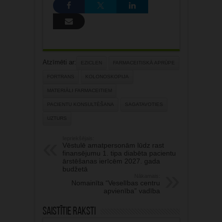
Atzīmēti ar:
EZICLEN
FARMACEITISKĀ APRŪPE
FORTRANS
KOLONOSKOPIJA
MATERIĀLI FARMACEITIEM
PACIENTU KONSULTĒŠANA
SAGATAVOTIES
UZTURS
Iepriekšējais:
Vēstulē amatpersonām lūdz rast
finansējumu 1. tipa diabēta pacientu
ārstēšanas ierīcēm 2027. gada
budžetā
Nākamais:
Nomainīta “Veselības centru
apvienība” vadība
Saistītie raksti