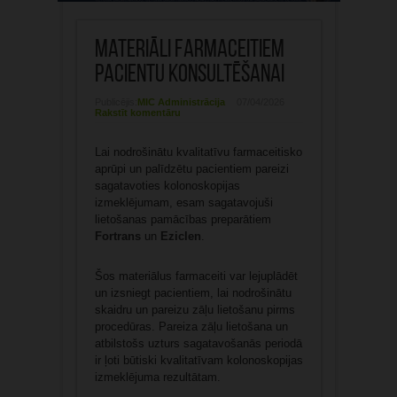
Materiāli farmaceitiem
pacientu konsultēšanai
Publicējis:
MIC Administrācija
07/04/2026
Rakstīt komentāru
Lai nodrošinātu kvalitatīvu farmaceitisko
aprūpi un palīdzētu pacientiem pareizi
sagatavoties kolonoskopijas
izmeklējumam, esam sagatavojuši
lietošanas pamācības preparātiem
Fortrans
un
Eziclen
.
Šos materiālus farmaceiti var lejuplādēt
un izsniegt pacientiem, lai nodrošinātu
skaidru un pareizu zāļu lietošanu pirms
procedūras. Pareiza zāļu lietošana un
atbilstošs uzturs sagatavošanās periodā
ir ļoti būtiski kvalitatīvam kolonoskopijas
izmeklējuma rezultātam.