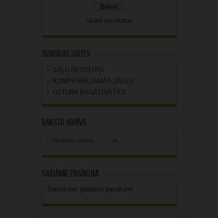
Skatīt rezultātus
Svarīgas saites
ZĀĻU REĢISTRS
KOMPENSĒJAMĀS ZĀLES
UZTURA BAGĀTINĀTĀJI
Rakstu arhīvs
Rakstu
arhīvs
Gaidāmie pasākumi
Šobrīd nav gaidāmo pasākumi.