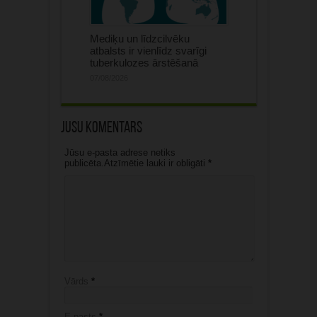
Mediķu un līdzcilvēku
atbalsts ir vienlīdz svarīgi
tuberkulozes ārstēšanā
07/08/2026
Jūsu komentārs
Jūsu e-pasta adrese netiks
publicēta.Atzīmētie lauki ir obligāti
*
Vārds
*
E-pasts
*