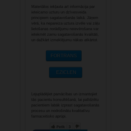
Materiālos iekļauta arī informācija par
ieteicamo uzturu un dzīvesveida
principiem sagatavošanās laikā. Jāņem
vērā, ka nepareiza uztura izvēle vai zāļu
lietošanas norādījumu neievērošana var
ietekmēt zarnu sagatavošanās kvalitāti,
un dažkārt izmeklējumu nākas atkārtot.
FORTRANS
EZICLEN
Lejuplādējiet pamācības un izmantojiet
tās pacientu konsultēšanā, lai palīdzētu
pacientiem labāk izprast sagatavošanās
procesu un nodrošinātu kvalitatīvu
farmaceitisko aprūpi.
Patīk
3