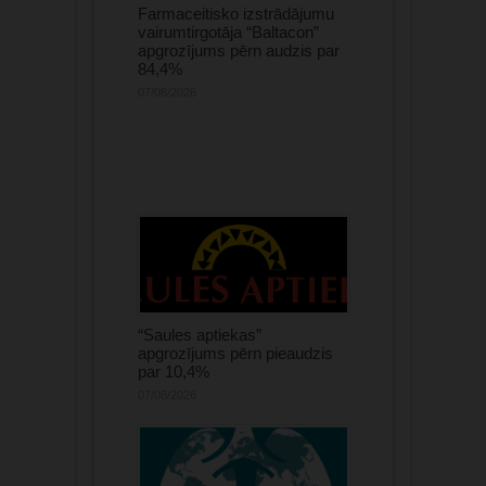
Farmaceitisko izstrādājumu
vairumtirgotāja “Baltacon”
apgrozījums pērn audzis par
84,4%
07/08/2026
“Saules aptiekas”
apgrozījums pērn pieaudzis
par 10,4%
07/08/2026