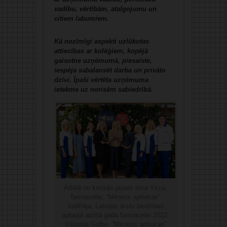
vadību, vērtībām, atalgojumu un
citiem labumiem.
Kā nozīmīgi aspekti uzlūkotas
attiecības ar kolēģiem, kopējā
gaisotne uzņēmumā, piesaiste,
iespēja sabalansēt darba un privāto
dzīvi. Īpaši vērtēta uzņēmuma
ietekme uz norisēm sabiedrībā.
Attēlā no kreisās puses Ieva Virza,
farmaceite, “Mēness aptiekas”
vadītāja, Latvijas ārstu biedrības
aptaujā atzītā gada farmaceite 2022;
Viktorija Gulbe, “Mēness aptiekas”