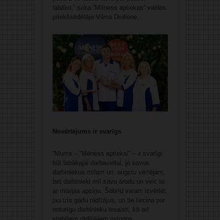
labāko,” saka “Mēness aptiekas” valdes
priekšsēdētāja Vilma Druliene.
Novērtējums ir svarīgs
“Mums – “Mēness aptiekai” – ir svarīgi
būt labākajai darbavietai, jo savus
darbiniekus mīlam un augstu vērtējam,
bet darbinieki mīl savu arodu un veic to
ar misijas apziņu. Šobrīd varam izvērtēt
jau trīs gadu rādītājus, un tie liecina par
noturīgu darbinieku iesaisti, kā arī
stabiliem rādītājiem astoņos