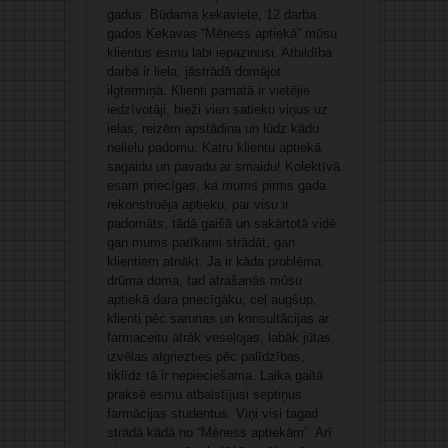
gadus. Būdama ķekaviete, 12 darba
gados Ķekavas “Mēness aptiekā” mūsu
klientus esmu labi iepazinusi. Atbildība
darbā ir liela, jāstrādā domājot
ilgtermiņā. Klienti pamatā ir vietējie
iedzīvotāji, bieži vien satieku viņus uz
ielas, reizēm apstādina un lūdz kādu
nelielu padomu. Katru klientu aptiekā
sagaidu un pavadu ar smaidu! Kolektīvā
esam priecīgas, ka mums pirms gada
rekonstruēja aptieku, par visu ir
padomāts, tādā gaišā un sakārtotā vidē
gan mums patīkami strādāt, gan
klientiem atnākt. Ja ir kāda problēma,
drūma doma, tad atrašanās mūsu
aptiekā dara priecīgāku, ceļ augšup,
klienti pēc sarunas un konsultācijas ar
farmaceitu ātrāk veseļojas, labāk jūtas,
izvēlas atgriezties pēc palīdzības,
tiklīdz tā ir nepieciešama. Laika gaitā
praksē esmu atbalstījusi septiņus
farmācijas studentus. Viņi visi tagad
strādā kādā no “Mēness aptiekām”. Arī