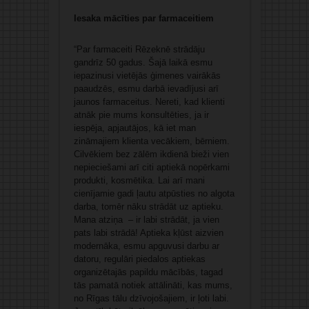
Iesaka mācīties par farmaceitiem
“Par farmaceiti Rēzeknē strādāju
gandrīz 50 gadus. Šajā laikā esmu
iepazinusi vietējās ģimenes vairākās
paaudzēs, esmu darbā ievadījusi arī
jaunos farmaceitus. Nereti, kad klienti
atnāk pie mums konsultēties, ja ir
iespēja, apjautājos, kā iet man
zināmajiem klienta vecākiem, bērniem.
Cilvēkiem bez zālēm ikdienā bieži vien
nepieciešami arī citi aptiekā nopērkami
produkti, kosmētika. Lai arī mani
cienījamie gadi ļautu atpūsties no algota
darba, tomēr nāku strādāt uz aptieku.
Mana atziņa – ir labi strādāt, ja vien
pats labi strādā! Aptieka kļūst aizvien
modernāka, esmu apguvusi darbu ar
datoru, regulāri piedalos aptiekas
organizētajās papildu mācībās, tagad
tās pamatā notiek attālināti, kas mums,
no Rīgas tālu dzīvojošajiem, ir ļoti labi.