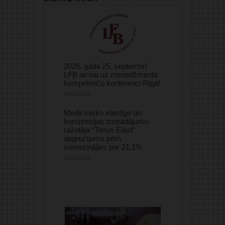
2026. gada 25. septembrī
LFB aicina uz menedžmenta
kompetenču konferenci Rīgā!
06/08/2026
Medicīnisko elastīgo un
kompresijas izstrādājumu
ražotāja “Tonus Elast”
apgrozījums pērn
samazinājies par 21,1%
06/08/2026