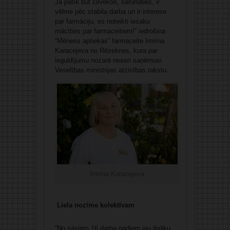
Ja patīk būt cilvēkos, sarunāties, ir
vēlme pēc stabila darba un ir interese
par farmāciju, es noteikti iesaku
mācīties par farmaceitiem!” iedrošina
“Mēness aptiekas” farmaceite Irmīna
Karacejeva no Rēzeknes, kura par
ieguldījumu nozarē nesen saņēmusi
Veselības ministrijas atzinības rakstu.
Irmīna Karacejeva
Liela nozīme kolektīvam
“No saviem 16 darba gadiem jau ilgāku