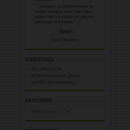
Izsniegšu, ja klients nosauks tā
cilvēka personas kodu, kam zāles
parakstītas, vai uzrādīs šo personu
apliecinošu dokumentu.
Skatīt rezultātus
Svarīgas saites
ZĀĻU REĢISTRS
KOMPENSĒJAMĀS ZĀLES
UZTURA BAGĀTINĀTĀJI
Rakstu arhīvs
Rakstu
arhīvs