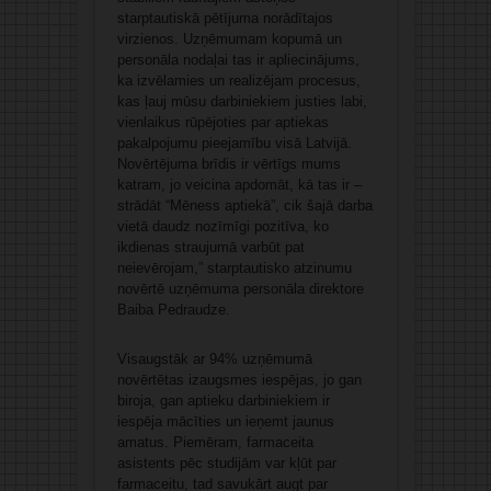
starptautiskā pētījuma norādītajos
virzienos. Uzņēmumam kopumā un
personāla nodaļai tas ir apliecinājums,
ka izvēlamies un realizējam procesus,
kas ļauj mūsu darbiniekiem justies labi,
vienlaikus rūpējoties par aptiekas
pakalpojumu pieejamību visā Latvijā.
Novērtējuma brīdis ir vērtīgs mums
katram, jo veicina apdomāt, kā tas ir –
strādāt “Mēness aptiekā”, cik šajā darba
vietā daudz nozīmīgi pozitīva, ko
ikdienas straujumā varbūt pat
neievērojam,” starptautisko atzinumu
novērtē uzņēmuma personāla direktore
Baiba Pedraudze.
Visaugstāk ar 94% uzņēmumā
novērtētas izaugsmes iespējas, jo gan
biroja, gan aptieku darbiniekiem ir
iespēja mācīties un ieņemt jaunus
amatus. Piemēram, farmaceita
asistents pēc studijām var kļūt par
farmaceitu, tad savukārt augt par