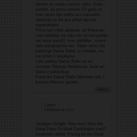
dienām es varēju saņemt zāles. Gribu
piebilst, ka esmu seniore (72 gadi) un
man nesen bija veikta acu katarakta
operācija un šie acu pilieni bija ļoti
nepieciešami.
Pirms tam citās aptiekās, arī Ķekavas,
man atbildēja, ka zāļu nav un kad jautāju
vai nevar pasūtīt, man atbildēja : mums
tāda pakalpojuma nav. Tāpēc esmu ļoti
pateicīga Dainai Štālai, jo izrādijās, ka
tas tomēr ir iespējams.
Liels paldies Dainai Štālei arī no
seniores Tatjanas Reinikovas, kurai arī
Daina ir palīdzējusi.
Pateicība Dainai Štālai Nākotnes ielā 1
Ķekavā Mēness aptieka
Atbildēt
Centis
19/09/2024 at 14:07
Jautājam Google: How much does the
Great Place To Work Certification cost?
Saņemam atbildi: Pricing for the Great