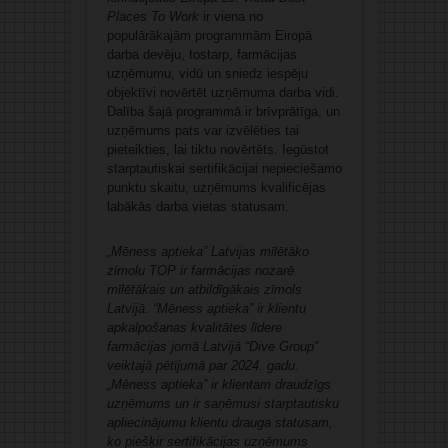
Places To Work
ir viena no
populārākajām programmām Eiropā
darba devēju, tostarp, farmācijas
uzņēmumu, vidū un sniedz iespēju
objektīvi novērtēt uzņēmuma darba vidi.
Dalība šajā programmā ir brīvprātīga, un
uzņēmums pats var izvēlēties tai
pieteikties, lai tiktu novērtēts. Iegūstot
starptautiskai sertifikācijai nepieciešamo
punktu skaitu, uzņēmums kvalificējas
labākās darba vietas statusam.
„Mēness aptieka” Latvijas mīlētāko
zīmolu TOP ir farmācijas nozarē
mīlētākais un atbildīgākais zīmols
Latvijā.
“Mēness aptieka” ir klientu
apkalpošanas kvalitātes līdere
farmācijas jomā Latvijā “
Dive Group”
veiktajā pētījumā par 2024. gadu.
„Mēness aptieka” ir klientam draudzīgs
uzņēmums un ir saņēmusi starptautisku
apliecinājumu klientu drauga statusam,
ko piešķir sertifikācijas uzņēmums