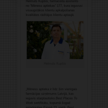
Helmuts Kupšis, farmaceita asistents
no “Mēness aptiekas” 177, kura ieguvusi
visaugstākos klientu apkalpošanas
kvalitātes rādītājus klientu aptaujā.
Helmuts Kupšis
„Mēness aptieka ir līdz šim vienīgais
farmācijas uzņēmums Latvijā, kas
ieguvis starptautisko
Best Places To
Work
sertifikātu, kopumā šogad
ierindojoties Eiropā 23. vietā
.
Best