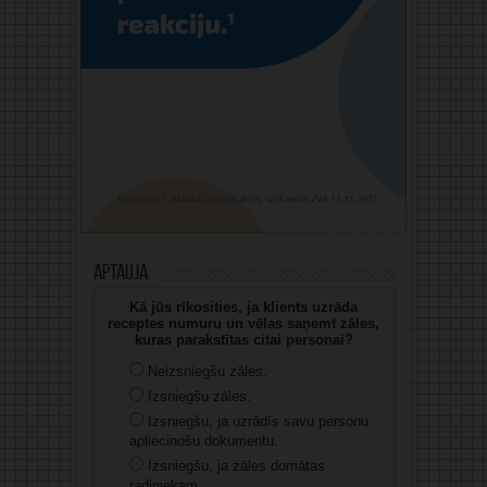
Aptauja
Kā jūs rīkosities, ja klients uzrāda
receptes numuru un vēlas saņemt zāles,
kuras parakstītas citai personai?
Neizsniegšu zāles.
Izsniegšu zāles.
Izsniegšu, ja uzrādīs savu personu
apliecinošu dokumentu.
Izsniegšu, ja zāles domātas
radiniekam.