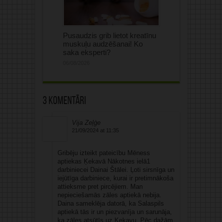
Pusaudzis grib lietot kreatīnu
muskuļu audzēšanai! Ko
saka eksperti?
06/08/2026
3 komentāri
Vija Zeļģe
21/09/2024 at 11:35
Gribēju izteikt pateicību Mēness
aptiekas Ķekavā Nākotnes ielā1
darbiniecei Dainai Štālei. Ļoti sirsnīga un
iejūtīga darbiniece, kurai ir pretimnākoša
attieksme pret pircējiem. Man
nepieciešamās zāles aptiekā nebija.
Daina sameklēja datorā, ka Salaspils
aptiekā tās ir un piezvanīja un sarunāja,
ka zāles atsūtīs uz Ķekavu. Pēc dažām