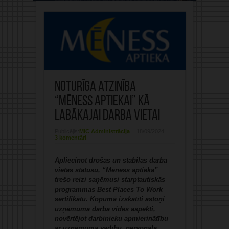
Noturīga atzinība
“Mēness aptiekai” kā
labākajai darba vietai
Publicējis:
MIC Administrācija
18/09/2024
3 komentāri
Apliecinot drošas un stabilas darba
vietas statusu, “Mēness aptieka”
trešo reizi saņēmusi starptautiskās
programmas
Best Places To Work
sertifikātu.
Kopumā izskatīti astoņi
uzņēmuma darba vides aspekti,
novērtējot darbinieku apmierinātību
ar uzņēmuma vadību, personāla