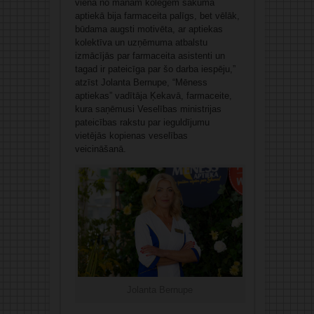
viena no manām kolēģēm sākumā
aptiekā bija farmaceita palīgs, bet vēlāk,
būdama augsti motivēta, ar aptiekas
kolektīva un uzņēmuma atbalstu
izmācījās par farmaceita asistenti un
tagad ir pateicīga par šo darba iespēju,”
atzīst Jolanta Bernupe, “Mēness
aptiekas” vadītāja Ķekavā, farmaceite,
kura saņēmusi Veselības ministrijas
pateicības rakstu par ieguldījumu
vietējās kopienas veselības
veicināšanā.
Jolanta Bernupe