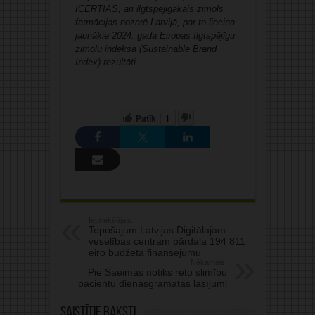
ICERTIAS; arī ilgtspējīgākais zīmols
farmācijas nozarē Latvijā, par to liecina
jaunākie 2024. gada Eiropas Ilgtspējīgu
zīmolu indeksa (Sustainable Brand
Index) rezultāti.
Patīk
1
Iepriekšējais:
Topošajam Latvijas Digitālajam
veselības centram pārdala 194 811
eiro budžeta finansējumu
Nākamais:
Pie Saeimas notiks reto slimību
pacientu dienasgrāmatas lasījumi
Saistītie raksti