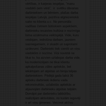
vērtības, ir karjeras iespējas, “manu
viedokli ņem vērā”, ir svētku dāvanas
darbiniekiem un bērniem, plašas darba
iespējas Latvijā, pozitīva atgriezeniskā
saite no klienta u.c. No personāla
vadības četriem būtiskiem aspektiem,
darbinieku iesaistes kultūrai ir nozīmīga
loma uzņēmuma veiktspējā. Vide, kuru
veidojam, iedrošina darbam, jauniem
sasniegumiem, ir skaidri un saprotami
uzdevumi. Darbinieki tiek cienīti un viņu
viedoklim ir nozīme. Viņi novērtē ne
tikai to, ka aizvien uzlabojas darba vide,
ka modernizējam ne tikai klientu
apkalpošanas zāles aptiekās, bet
iekārtojam arī atpūtas un biroja telpas
darbiniekiem. Pēdējā gada laikā 36
aptieku darbinieki ikdienu vada
rekonstruētās, uzlabotās aptiekās ar
atjaunojām darbinieku atpūtas telpām.
Domājot par darbinieku labbūtību,
realizējam aktivitātes, no kurām ieguvēji
ir arī viņu ģimenes. Veicinot aktīvu