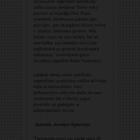
dzīvesveidu realizējam apmaksātu
dalību tautas skrējiena “Stirnu buks”
posmos un ikgadējā Rimi Rīgas
maratonā. Uzņēmuma pabalsti gan
priecīgos, gan skumjākos dzīves brīžos
ir atbalsts darbinieka ģimenei. Mēs
tiešām esam ne vien labākā, bet arī
sirsnīgākā, savstarpējās attiecībās
patīkamākā un ģimenei draudzīgākā
darbavieta,” novērtējumā gūtos
rezultātus papildina Baiba Pedraudze.
Labākās darba vietas sertifikāta
saņemšanu uzņēmuma vadība atzīmēja
kopā ar farmaceitiem, kuru
profesionālais veikums atzīts ne vien
uzņēmumā, bet ir klientu augsti
novērtēts un godalgots ar
apbalvojumiem nozarē.
Jāstrādā, domājot ilgtermiņā
“Farmaceite esmu jau vairāk nekā 30