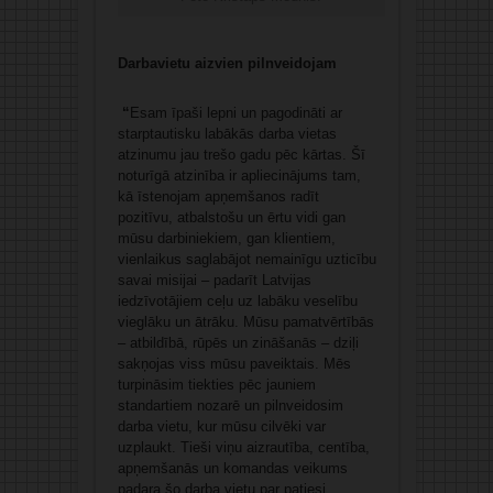
Darbavietu aizvien pilnveidojam
“
Esam īpaši lepni un pagodināti ar
starptautisku labākās darba vietas
atzinumu jau trešo gadu pēc kārtas. Šī
noturīgā atzinība ir apliecinājums tam,
kā īstenojam apņemšanos radīt
pozitīvu, atbalstošu un ērtu vidi gan
mūsu darbiniekiem, gan klientiem,
vienlaikus saglabājot nemainīgu uzticību
savai misijai – padarīt Latvijas
iedzīvotājiem ceļu uz labāku veselību
vieglāku un ātrāku. Mūsu pamatvērtībās
– atbildībā, rūpēs un zināšanās – dziļi
sakņojas viss mūsu paveiktais. Mēs
turpināsim tiekties pēc jauniem
standartiem nozarē un pilnveidosim
darba vietu, kur mūsu cilvēki var
uzplaukt. Tieši viņu aizrautība, centība,
apņemšanās un komandas veikums
padara šo darba vietu par patiesi