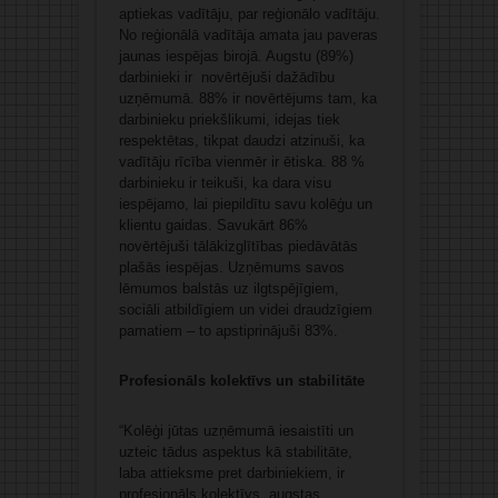
aptiekas vadītāju, par reģionālo vadītāju.
No reģionālā vadītāja amata jau paveras
jaunas iespējas birojā. Augstu (89%)
darbinieki ir novērtējuši dažādību
uzņēmumā. 88% ir novērtējums tam, ka
darbinieku priekšlikumi, idejas tiek
respektētas, tikpat daudzi atzinuši, ka
vadītāju rīcība vienmēr ir ētiska. 88 %
darbinieku ir teikuši, ka dara visu
iespējamo, lai piepildītu savu kolēģu un
klientu gaidas. Savukārt 86%
novērtējuši tālākizglītības piedāvātās
plašās iespējas. Uzņēmums savos
lēmumos balstās uz ilgtspējīgiem,
sociāli atbildīgiem un videi draudzīgiem
pamatiem – to apstiprinājuši 83%.
Profesionāls kolektīvs un stabilitāte
“Kolēģi jūtas uzņēmumā iesaistīti un
uzteic tādus aspektus kā stabilitāte,
laba attieksme pret darbiniekiem, ir
profesionāls kolektīvs, augstas