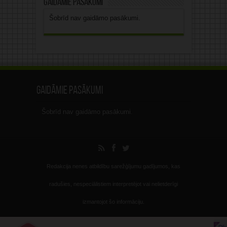
Gaidāmie pasākumi
Šobrīd nav gaidāmo pasākumi.
Gaidāmie pasākumi
Šobrīd nav gaidāmo pasākumi.
Redakcija nenes atbildību sarežģījumu gadījumos, kas
radušies, nespeciālistiem interpretējot vai nelietderīgi
izmantojot šo informāciju.