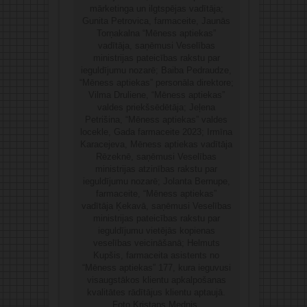
mārketinga un ilgtspējas vadītāja;
Gunita Petrovica, farmaceite, Jaunās
Torņakalna “Mēness aptiekas”
vadītāja, saņēmusi Veselības
ministrijas pateicības rakstu par
ieguldījumu nozarē; Baiba Pedraudze,
“Mēness aptiekas” personāla direktore;
Vilma Druliene, “Mēness aptiekas”
valdes priekšsēdētāja; Jeļena
Petrišina, “Mēness aptiekas” valdes
locekle, Gada farmaceite 2023; Irmīna
Karacejeva, Mēness aptiekas vadītāja
Rēzeknē, saņēmusi Veselības
ministrijas atzinības rakstu par
ieguldījumu nozarē; Jolanta Bernupe,
farmaceite, “Mēness aptiekas”
vadītāja Ķekavā, saņēmusi Veselības
ministrijas pateicības rakstu par
ieguldījumu vietējās kopienas
veselības veicināšanā; Helmuts
Kupšis, farmaceita asistents no
“Mēness aptiekas” 177, kura ieguvusi
visaugstākos klientu apkalpošanas
kvalitātes rādītājus klientu aptaujā.
Foto Kristaps Mednis.