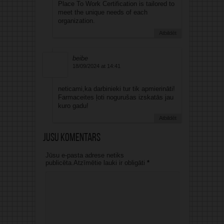
Place To Work Certification is tailored to
meet the unique needs of each
organization.
Atbildēt
beibe
18/09/2024 at 14:41
neticami,ka darbinieki tur tik apmierināti!
Farmaceites ļoti nogurušas izskatās jau
kuro gadu!
Atbildēt
Jūsu komentārs
Jūsu e-pasta adrese netiks
publicēta.Atzīmētie lauki ir obligāti
*