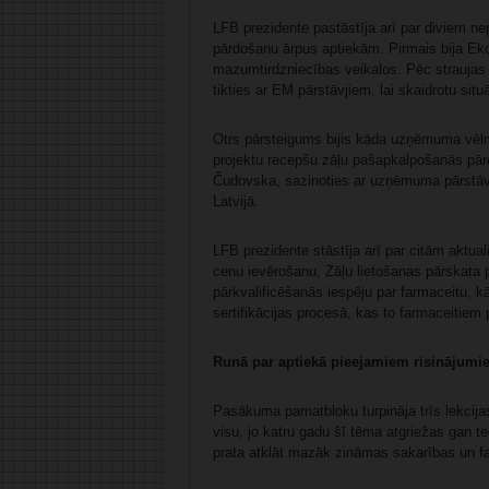
LFB prezidente pastāstīja arī par diviem n
pārdošanu ārpus aptiekām. Pirmais bija Eko
mazumtirdzniecības veikalos. Pēc straujas 
tikties ar EM pārstāvjiem, lai skaidrotu sit
Otrs pārsteigums bijis kāda uzņēmuma vēlme
projektu recepšu zāļu pašapkalpošanās pār
Čudovska, sazinoties ar uzņēmuma pārstāvi
Latvijā.
LFB prezidente stāstīja arī par citām aktu
cenu ievērošanu, Zāļu lietošanas pārskata p
pārkvalificēšanās iespēju par farmaceitu, 
sertifikācijas procesā, kas to farmaceitiem
Runā par aptiekā pieejamiem risinājumi
Pasākuma pamatbloku turpināja trīs lekcijas
visu, jo katru gadu šī tēma atgriežas gan te
prata atklāt mazāk zināmas sakarības un fak