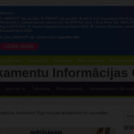
ācības testi
kursi.mic.lv
Tulkošana
Mūsu komanda
Kompensējamo
kursi.mic.lv
Tulkošana
Mūsu komanda
Kompensējamo zāļu sara
zglītības konferencē Rīgā runā par aktualitātēm un sezonālām
Diena