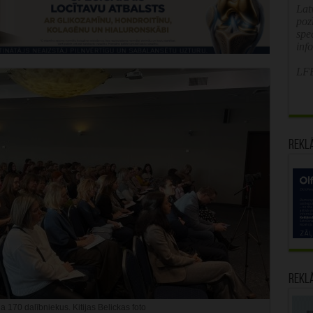
Latv
poz
spe
inf
LFB
Rekl
Rekl
 170 dalībniekus. Kitijas Belickas foto