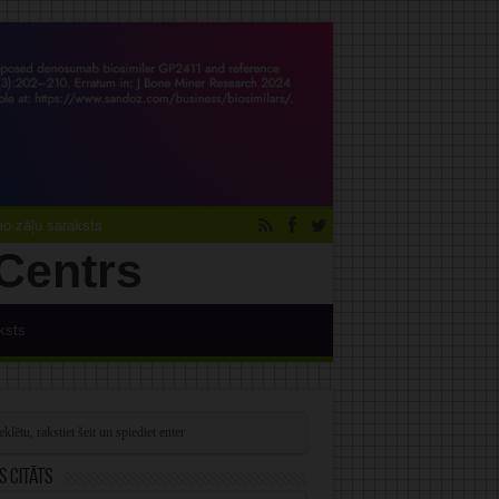
 zāļu saraksts
ksts
s citāts