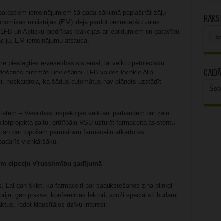
eparastiem ierosinājumiem šā gada sākumā paplašināt zāļu
Rakst
nomikas ministrijas (EM) ideja pārdot bezrecepšu zāles
LFB un Aptieku biedrības reakcijas ar iebildumiem un gatavību
Rak
uāciju, EM ierosinājumu atsauca.
arhī
 pieslēgties e-veselības sistēmai, lai veiktu pētniecisku
Gaidā
došanas automātu ieviešanai. LFB valdes locekle Alla
, noskaidroja, ka šādus automātus nav plānots uzstādīt
Šob
alitātēm – Veselības inspekcijas veiktām pārbaudēm par zāļu
ilotprojekta gaitu, grūtībām RSU uzturēt farmaceita asistentu
kā arī par topošām pārmaiņām farmaceitu atkārtotās
 padarīs vienkāršāku.
em elpceļu vīrusslimību gadījumā
. Lai gan šķiet, ka farmaceiti par saaukstēšanos zina pilnīgi
orijā, gan praksē, konferences lektori, spoži speciālisti būdami,
tus, radot klausītājos dzīvu interesi.