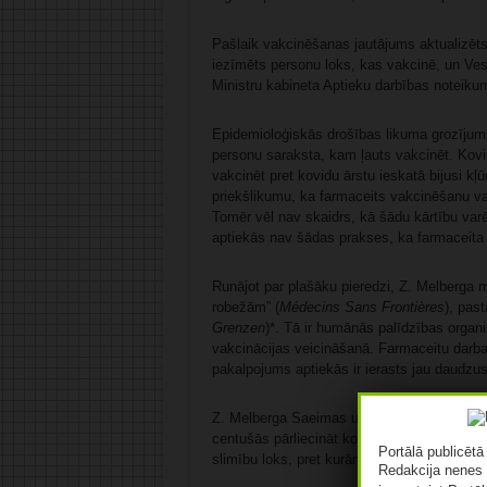
Pašlaik vakcinēšanas jautājums aktualizēts
iezīmēts personu loks, kas vakcinē, un Vese
Ministru kabineta Aptieku darbības noteiku
Epidemioloģiskās drošības likuma grozījumu 
personu saraksta, kam ļauts vakcinēt. Kovi
vakcinēt pret kovidu ārstu ieskatā bijusi kļ
priekšlikumu, ka farmaceits vakcinēšanu var
Tomēr vēl nav skaidrs, kā šādu kārtību varē
aptiekās nav šādas prakses, ka farmaceita 
Runājot par plašāku pieredzi, Z. Melberga mi
robežām” (
Médecins Sans Frontières
), pas
Grenzen
)*. Tā ir humānās palīdzības organi
vakcinācijas veicināšanā. Farmaceitu darbala
pakalpojums aptiekās ir ierasts jau daudzus 
Z. Melberga Saeimas un sociālo lietu komisi
centušās pārliecināt komisijas locekļus, ka f
Portālā publicēt
slimību loks, pret kurām viņi varētu vakcinē
Redakcija nenes 