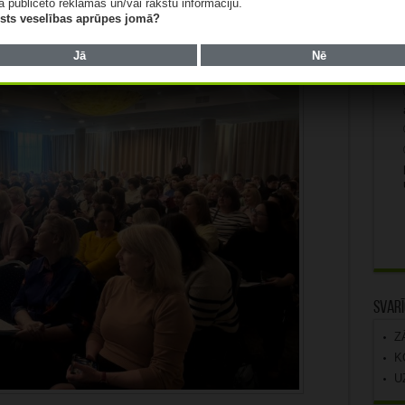
ā publicēto reklāmas un/vai rakstu informāciju.
lists veselības aprūpes jomā?
Jā
Nē
Svarī
Z
K
U