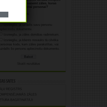
numuru un vēlas saņemt zāles, kuras
parakstītas citai personai?
Neizsniegšu zāles.
Izsniegšu zāles.
Izsniegšu, ja uzrādīs savu personu
apliecinošu dokumentu.
Izsniegšu, ja zāles domātas radiniekam.
Izsniegšu, ja klients nosauks tā cilvēka
personas kodu, kam zāles parakstītas, vai
uzrādīs šo personu apliecinošu dokumentu.
Skatīt rezultātus
gas saites
ĀĻU REĢISTRS
OMPENSĒJAMĀS ZĀLES
ZTURA BAGĀTINĀTĀJI