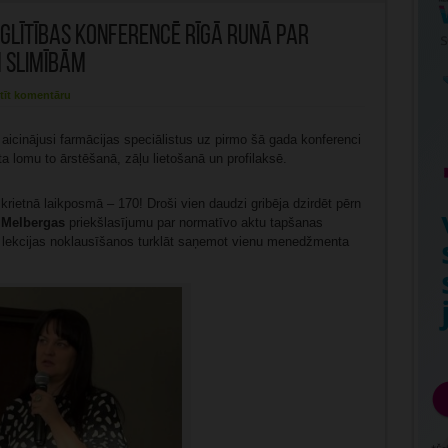
glītības konferencē Rīgā runā par
 slimībām
tīt komentāru
a aicinājusi farmācijas speciālistus uz pirmo šā gada konferenci
a lomu to ārstēšanā, zāļu lietošanā un profilaksē.
krietnā laikposmā – 170! Droši vien daudzi gribēja dzirdēt pērn
 Melbergas
priekšlasījumu par normatīvo aktu tapšanas
s lekcijas noklausīšanos turklāt saņemot vienu menedžmenta