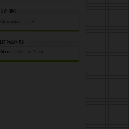
u arhīvs
stu
vs
mie pasākumi
rīd nav gaidāmo pasākumi.