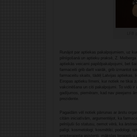
LFB p
Runājot par aptiekas pakalpojumiem, uz kur
pilnīgošanā un aptieku praksē, Z. Melberga 
aptiekās veicami papildpakalpojumi, bet šai v
farmaceiti grib darīt vairāk, grib izmantot 
farmaceitu skaits, tādēļ Latvijas aptiekas,
Eiropas aptieku līmeni, kur notiek ne tikai 
vakcinēšana un citi pakalpojumi. To vidū ir 
gadījumos, piemēram, kad nav pieejams ārst
prezidente.
Pagaidām vēl notiek pārrunas ar ārstu organ
citām iniciatīvām, argumentējot, ka farmace
pelnījuši šo statusu, ņemot vērā, ka ārstnie
palīgi, kosmetologi, kosmētiķi, podologi, opto
ergoterapeita asistenti, mākslas terapeiti u.