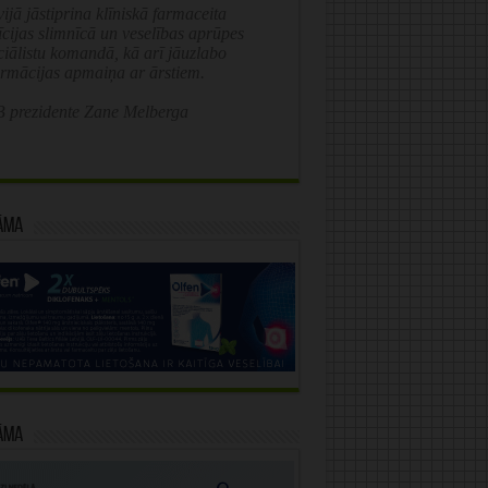
ijā jāstiprina klīniskā farmaceita
īcijas slimnīcā un veselības aprūpes
ciālistu komandā, kā arī jāuzlabo
ormācijas apmaiņa ar ārstiem.
 prezidente Zane Melberga
āma
āma