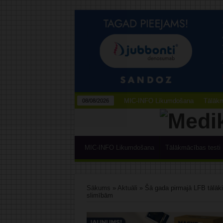
MIC-INFO Likumdošana
Tālākm
08/08/2026
MIC-INFO Likumdošana
Tālākmācības testi
Sākums
»
Aktuāli
»
Šā gada pirmajā LFB tālāki
slimībām