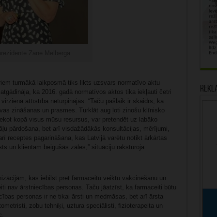
rezidente Zane Melberga
iem turmākā laikposmā tiks likts uzsvars normatīvo aktu
Rekl
atgādināja, ka 2016. gadā normatīvos aktos tika iekļauti četri
irzienā attīstība neturpinājās. “Taču pašlaik ir skaidrs, ka
savas zināšanas un prasmes. Turklāt aug ļoti zinošu klīnisko
 liekot kopā visus mūsu resursus, var pretendēt uz labāko
zāļu pārdošana, bet arī visdažādākās konsultācijas, mērījumi,
arī receptes pagarināšana, kas Latvijā varētu notikt ārkārtas
s un klientam beigušās zāles,” situāciju raksturoja
izācijām, kas iebilst pret farmaceitu veiktu vakcinēšanu un
iti nav ārstniecības personas. Taču jāatzīst, ka farmaceiti būtu
cības personas ir ne tikai ārsti un medmāsas, bet arī ārsta
metristi, zobu tehniķi, uztura speciālisti, fizioterapeita un
c.