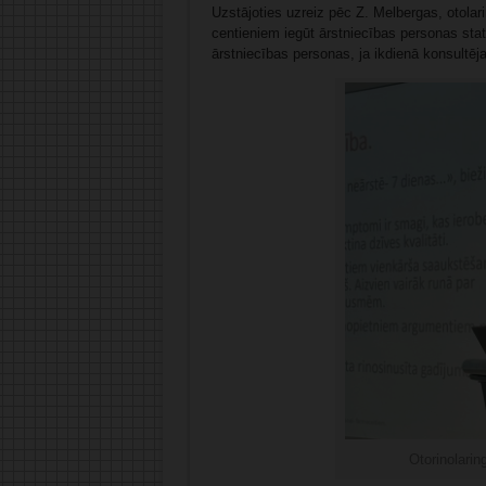
Uzstājoties uzreiz pēc Z. Melbergas, otola
centieniem iegūt ārstniecības personas statu
ārstniecības personas, ja ikdienā konsultēj
Otorinolari