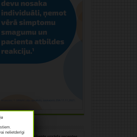
uja
istiem.
vai nelietderīgi
 jūs rīkosities, ja klients uzrāda receptes