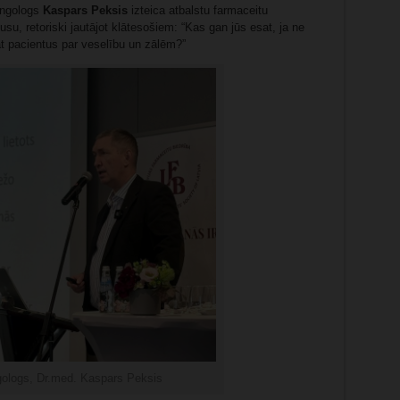
ringologs
Kaspars Peksis
izteica atbalstu farmaceitu
su, retoriski jautājot klātesošiem: “Kas gan jūs esat, ja ne
at pacientus par veselību un zālēm?”
ngologs, Dr.med. Kaspars Peksis