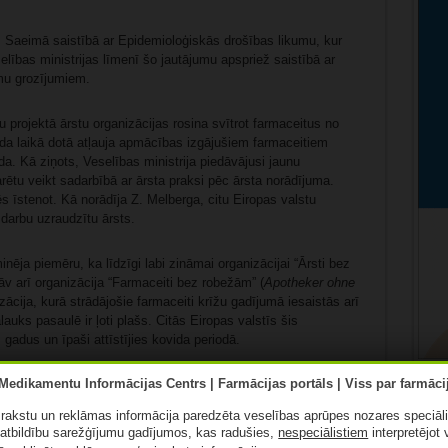
 Saeimā saistībā ar Epidemioloģiskās drošības likumu, kur
lības ministrijas līmenī šo jautājumu apspriež saistībā ar
mu grozījumiem.
projektā ārstu organizācijas rosina svītrot farmaceitus no
da laikā dotā atļauja apmācības izgājušiem farmaceitiem
ūda. Kā ziņots, Veselības ministrija piedāvājusi jaunu
ētu veikt sadarbībā ar ārsta praksi pēc ārsta norādījuma.
s īstenot. Kā norādīja Z. Melberga, citu Eiropas valstu
darbu uzraudzītu ārsts.
nēja piemēru, ka līdzīgi labi zināmai organizācijai “Ārsti bez
tāv arī organizācija “Farmaceiti bez robežām” (
Apotheker ohne
zācija, kurā strādājošie farmaceiti krīžu gadījumā iesaistās arī
uks pasaulē ir ļoti plašs. Citās Eiropas valstīs šis
gadus un īpaši attīstījies kovida periodā.
jas sēdē kopā ar Aptieku biedrības vadītāju Agnesi Riteni
armaceiti ne tikai jāpilnvaro vakcinēt, bet arī jāpaplašina
Apta
ā rakstu un reklāmas informācija paredzēta veselības aprūpes nozares speciāl
t iedzīvotājus, jo vakcinēšana pret Covid-19 nav pieprasīta.
atbildību sarežģījumu gadījumos, kas radušies,
nespeciālistiem
interpretējot 
Kā