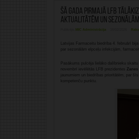
Šā gada pirmajā LFB tālākiz
aktualitātēm un sezonālām
Publicējis:
MIC Administrācija
16/02/2026
Raks
Latvijas Farmaceitu biedrība 4. februārī bij
par sezonālām elpceļu infekcijām, farmaceit
Pasākums pulcēja lielāko dalībnieku skaitu 
novembrī ievēlētās LFB prezidentes
Zanes
jaunumiem un biedrības prioritātēm, par šī
kompetenču punktu.