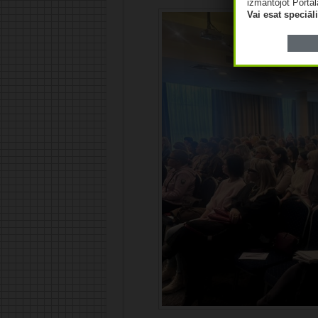
izmantojot Portāl
Vai esat speciā