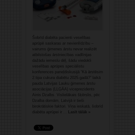
Šobrīd diabēta pacienti veselības
aprūpē saskaras ar nevienlīdzību –
vairums ģimenes ārstu nevar realizēt
atbilstošas ārstniecības vadlīnijas
dažādu iemeslu dēļ, šādu viedokli
veselības aprūpes speciālistu
konferences paneļdiskusijā “Kā ārstēsim
2.tipa cukura diabētu 2025.gadā?” laikā
pauda Latvijas Lauku ģimenes ārstu
asociācijas (LLĢĀA) viceprezidents
Ainis Dzalbs. Vislielākais šķērslis, pēc
Dzalba domām, Latvijā ir tieši
birokrātiskie faktori. Viņa ieskatā, šobrīd
diabēta aprūpei ir ...
Lasīt tālāk »