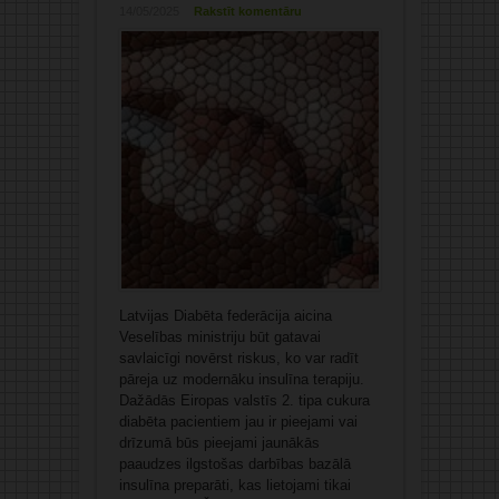
14/05/2025
Rakstīt komentāru
Latvijas Diabēta federācija aicina
Veselības ministriju būt gatavai
savlaicīgi novērst riskus, ko var radīt
pāreja uz modernāku insulīna terapiju.
Dažādās Eiropas valstīs 2. tipa cukura
diabēta pacientiem jau ir pieejami vai
drīzumā būs pieejami jaunākās
paaudzes ilgstošas darbības bazālā
insulīna preparāti, kas lietojami tikai