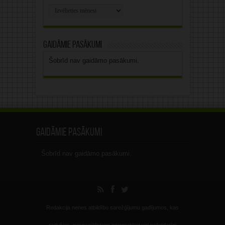
Rakstu
arhīvs
Gaidāmie pasākumi
Šobrīd nav gaidāmo pasākumi.
Gaidāmie pasākumi
Šobrīd nav gaidāmo pasākumi.
Redakcija nenes atbildību sarežģījumu gadījumos, kas
radušies, nespeciālistiem interpretējot vai nelietderīgi