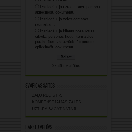
Izsniegšu zāles.
Izsniegšu, ja uzrādīs savu personu
apliecinošu dokumentu.
Izsniegšu, ja zāles domātas
radiniekam.
Izsniegšu, ja klients nosauks tā
cilvēka personas kodu, kam zāles
parakstītas, vai uzrādīs šo personu
apliecinošu dokumentu.
Skatīt rezultātus
Svarīgas saites
ZĀĻU REĢISTRS
KOMPENSĒJAMĀS ZĀLES
UZTURA BAGĀTINĀTĀJI
Rakstu arhīvs