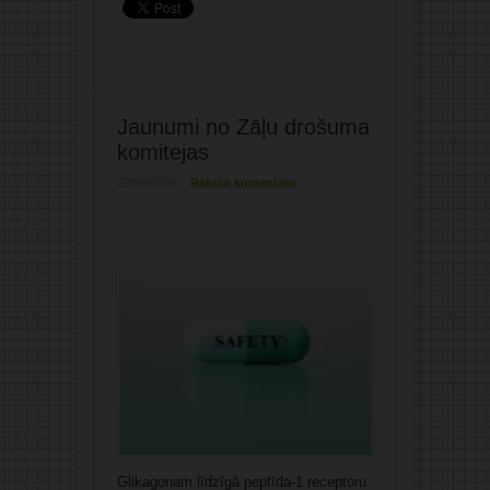
Jaunumi no Zāļu drošuma
komitejas
22/04/2024
Rakstīt komentāru
Glikagonam līdzīgā peptīda-1 receptoru