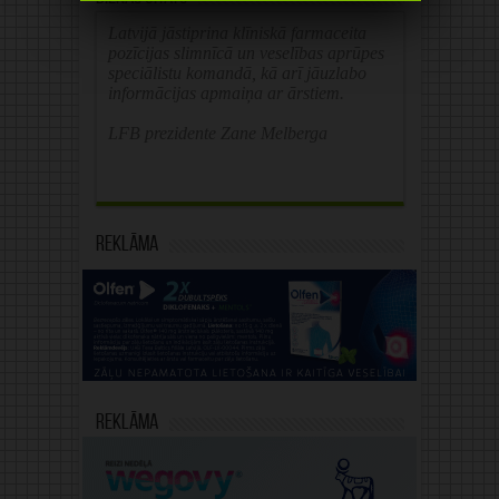
Latvijā jāstiprina klīniskā farmaceita
pozīcijas slimnīcā un veselības aprūpes
speciālistu komandā, kā arī jāuzlabo
informācijas apmaiņa ar ārstiem.
LFB prezidente Zane Melberga
Reklāma
Reklāma