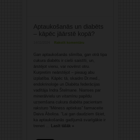
Aptaukošanās un diabēts
– kāpēc jāārstē kopā?
14/11/2024
Rakstīt komentāru
Gan aptaukošanās slimība, gan otrā tipa
cukura diabēts ir cieši saistīti, un,
ārstējot vienu, var novērst otru.
Kurpretim neārstējot – pieaug abu
izplatība. Kāpēc tā, skaidro Dr.med.,
endokrinoloģe un Diabēta federācijas
vadītāja Indra Štelmane. Nianses par
minerālvielu un vitamīnu papildu
uzņemšana cukura diabēta pacientam
raksturo “Mēness aptiekas” farmaceite
Daiva Āboliņa. “Lai gan daudziem šķiet,
ka aptaukošanās gadījumā svarīgākie ir
treneri ...
Lasīt tālāk »