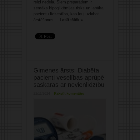
reizi nedēļā. Šiem preparātiem ir
zemāks hipoglikēmijas risks un labāka
pacientu līdzestība, kas ļauj uzlabot
ārstēšanas ...
Lasīt tālāk »
Ģimenes ārsts: Diabēta
pacienti veselības aprūpē
saskaras ar nevienlīdzību
22/11/2024
Rakstīt komentāru