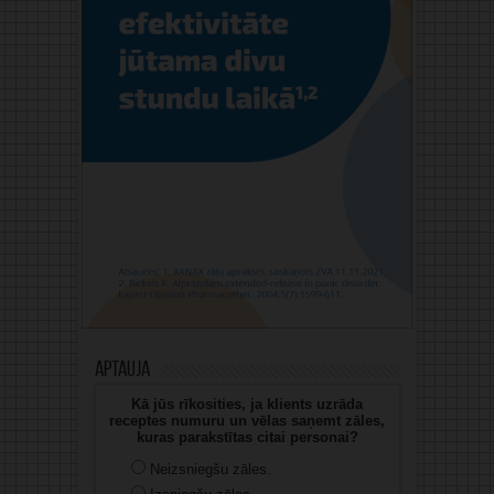
Aptauja
Kā jūs rīkosities, ja klients uzrāda
receptes numuru un vēlas saņemt zāles,
kuras parakstītas citai personai?
Neizsniegšu zāles.