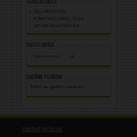
Svarīgas saites
ZĀĻU REĢISTRS
KOMPENSĒJAMĀS ZĀLES
UZTURA BAGĀTINĀTĀJI
Rakstu arhīvs
Rakstu
arhīvs
Gaidāmie pasākumi
Šobrīd nav gaidāmo pasākumi.
Gaidāmie pasākumi