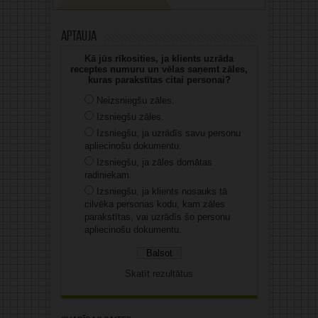
Aptauja
Kā jūs rīkosities, ja klients uzrāda
receptes numuru un vēlas saņemt zāles,
kuras parakstītas citai personai?
Neizsniegšu zāles.
Izsniegšu zāles.
Izsniegšu, ja uzrādīs savu personu
apliecinošu dokumentu.
Izsniegšu, ja zāles domātas
radiniekam.
Izsniegšu, ja klients nosauks tā
cilvēka personas kodu, kam zāles
parakstītas, vai uzrādīs šo personu
apliecinošu dokumentu.
Skatīt rezultātus