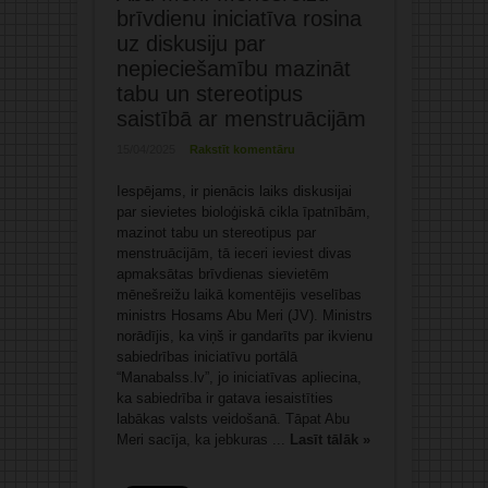
brīvdienu iniciatīva rosina
uz diskusiju par
nepieciešamību mazināt
tabu un stereotipus
saistībā ar menstruācijām
15/04/2025
Rakstīt komentāru
Iespējams, ir pienācis laiks diskusijai
par sievietes bioloģiskā cikla īpatnībām,
mazinot tabu un stereotipus par
menstruācijām, tā ieceri ieviest divas
apmaksātas brīvdienas sievietēm
mēnešreižu laikā komentējis veselības
ministrs Hosams Abu Meri (JV). Ministrs
norādījis, ka viņš ir gandarīts par ikvienu
sabiedrības iniciatīvu portālā
“Manabalss.lv”, jo iniciatīvas apliecina,
ka sabiedrība ir gatava iesaistīties
labākas valsts veidošanā. Tāpat Abu
Meri sacīja, ka jebkuras ...
Lasīt tālāk »