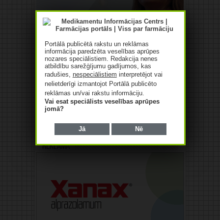
Portālā publicētā rakstu un reklāmas
informācija paredzēta veselības aprūpes
nozares speciālistiem. Redakcija nenes
atbildību sarežģījumu gadījumos, kas
radušies,
nespeciālistiem
interpretējot vai
nelietderīgi izmantojot Portālā publicēto
reklāmas un/vai rakstu informāciju.
Vai esat speciālists veselības aprūpes
jomā?
Jā
Nē
Reklāma