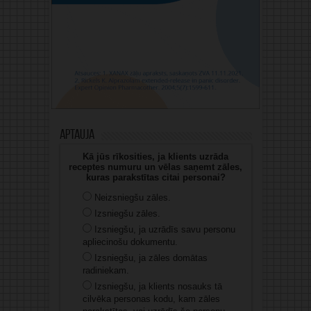
Aptauja
Kā jūs rīkosities, ja klients uzrāda
receptes numuru un vēlas saņemt zāles,
kuras parakstītas citai personai?
Neizsniegšu zāles.
Izsniegšu zāles.
Izsniegšu, ja uzrādīs savu personu
apliecinošu dokumentu.
Izsniegšu, ja zāles domātas
radiniekam.
Izsniegšu, ja klients nosauks tā
cilvēka personas kodu, kam zāles