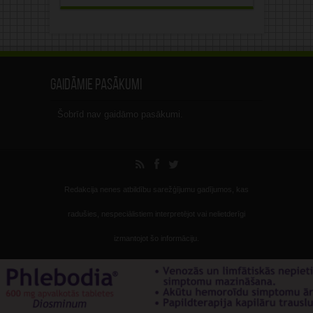
Gaidāmie pasākumi
Šobrīd nav gaidāmo pasākumi.
Redakcija nenes atbildību sarežģījumu gadījumos, kas
radušies, nespeciālistiem interpretējot vai nelietderīgi
izmantojot šo informāciju.