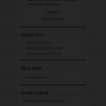
parakstītas, vai uzrādīs šo personu
apliecinošu dokumentu.
Skatīt rezultātus
Svarīgas saites
ZĀĻU REĢISTRS
KOMPENSĒJAMĀS ZĀLES
UZTURA BAGĀTINĀTĀJI
Rakstu arhīvs
Rakstu
arhīvs
Gaidāmie pasākumi
Šobrīd nav gaidāmo pasākumi.