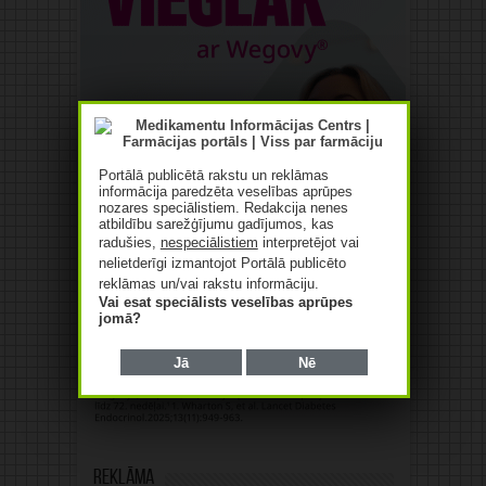
Portālā publicētā rakstu un reklāmas
informācija paredzēta veselības aprūpes
nozares speciālistiem. Redakcija nenes
atbildību sarežģījumu gadījumos, kas
radušies,
nespeciālistiem
interpretējot vai
nelietderīgi izmantojot Portālā publicēto
reklāmas un/vai rakstu informāciju.
Vai esat speciālists veselības aprūpes
jomā?
Jā
Nē
Reklāma