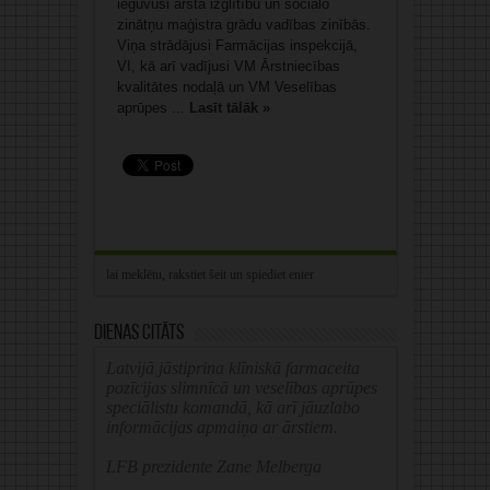
ieguvusi ārsta izglītību un sociālo
zinātņu maģistra grādu vadības zinībās.
Viņa strādājusi Farmācijas inspekcijā,
VI, kā arī vadījusi VM Ārstniecības
kvalitātes nodaļā un VM Veselības
aprūpes ...
Lasīt tālāk »
Dienas citāts
Latvijā jāstiprina klīniskā farmaceita
pozīcijas slimnīcā un veselības aprūpes
speciālistu komandā, kā arī jāuzlabo
informācijas apmaiņa ar ārstiem.
LFB prezidente Zane Melberga