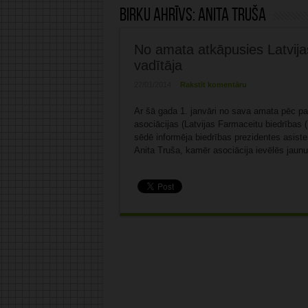
Birku ahrīvs:
Anita Truša
No amata atkāpusies Latvija
vadītāja
27/01/2014
Rakstīt komentāru
Ar šā gada 1. janvāri no sava amata pēc p
asociācijas (Latvijas Farmaceitu biedrības 
sēdē informēja biedrības prezidentes asist
Anita Truša, kamēr asociācija ievēlēs jaun