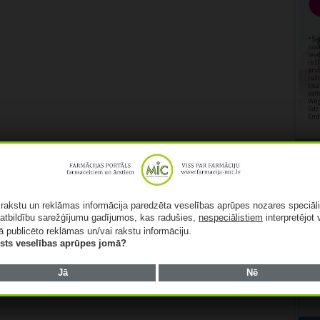
Rekl
ā rakstu un reklāmas informācija paredzēta veselības aprūpes nozares speciāl
atbildību sarežģījumu gadījumos, kas radušies,
nespeciālistiem
interpretējot 
ā publicēto reklāmas un/vai rakstu informāciju.
lists veselības aprūpes jomā?
Jā
Nē