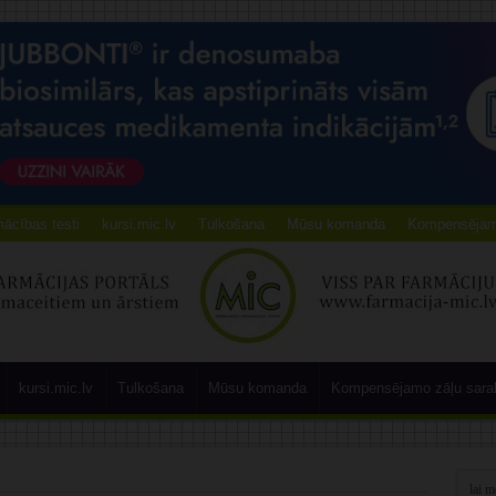
ācības testi
kursi.mic.lv
Tulkošana
Mūsu komanda
Kompensējamo
kursi.mic.lv
Tulkošana
Mūsu komanda
Kompensējamo zāļu sara