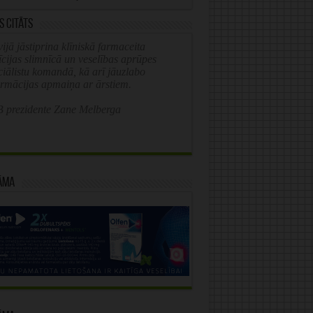
s citāts
ijā jāstiprina klīniskā farmaceita
īcijas slimnīcā un veselības aprūpes
ciālistu komandā, kā arī jāuzlabo
ormācijas apmaiņa ar ārstiem.
 prezidente Zane Melberga
āma