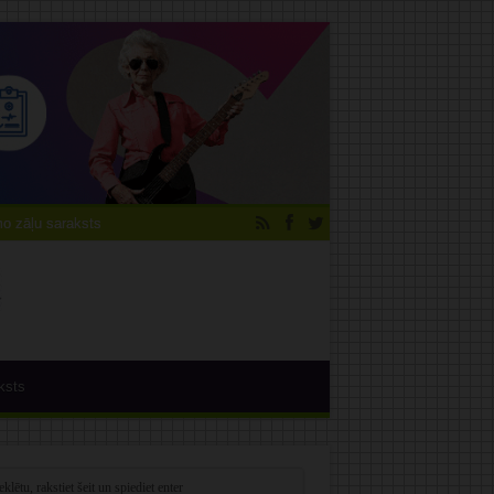
 zāļu saraksts
ksts