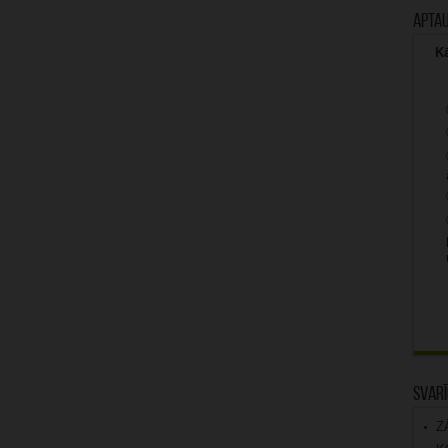
Apta
Kā
Svarī
Z