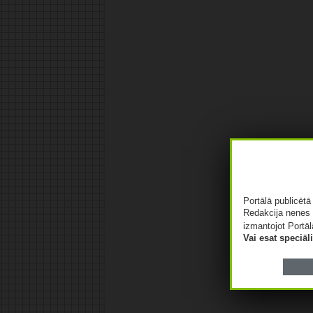
Portālā publicēt
Redakcija nenes 
izmantojot Portāl
Vai esat speciā