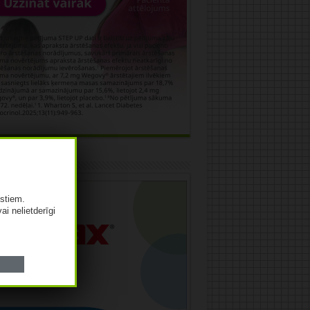
āma
istiem.
vai nelietderīgi