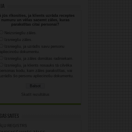
uja
 jūs rīkosities, ja klients uzrāda receptes
numuru un vēlas saņemt zāles, kuras
parakstītas citai personai?
Neizsniegšu zāles.
Izsniegšu zāles.
Izsniegšu, ja uzrādīs savu personu
apliecinošu dokumentu.
Izsniegšu, ja zāles domātas radiniekam.
Izsniegšu, ja klients nosauks tā cilvēka
personas kodu, kam zāles parakstītas, vai
uzrādīs šo personu apliecinošu dokumentu.
Skatīt rezultātus
gas saites
ĀĻU REĢISTRS