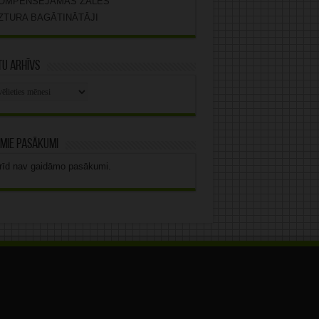
OMPENSĒJAMĀS ZĀLES
ZTURA BAGĀTINĀTĀJI
u arhīvs
stu
vs
mie pasākumi
rīd nav gaidāmo pasākumi.