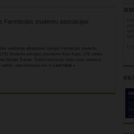
Diena
Latv
s Farmācijas studentu asociācijas
poz
spe
inf
LFB
ašas velēšanās atkāpusies Latvijas Farmācijas studentu
(LFB) Studentu sekcijas) prezidente Ilona Karja, LFB valdes
ente Renāte Šukele. Šobrīd asociāciju vada viņas vietniece
u vadību. www.farmacija-mic.lv
Lasīt tālāk »
Rekl