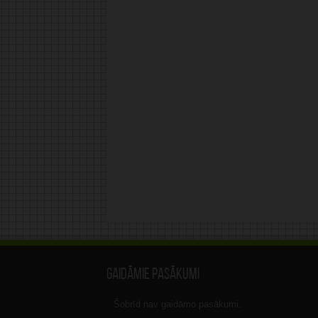
Gaidāmie pasākumi
Šobrīd nav gaidāmo pasākumi.