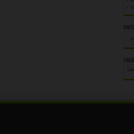
K
U
Rakst
Rak
arhī
Gaidā
Šob