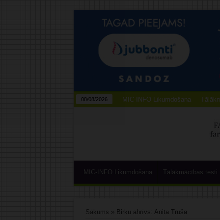
MIC-INFO Likumdošana
Tālākm
08/08/2026
MIC-INFO Likumdošana
Tālākmācības testi
Sākums
»
Birku ahrīvs: Anita Truša