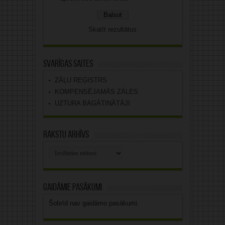
Skatīt rezultātus
Svarīgas saites
ZĀĻU REĢISTRS
KOMPENSĒJAMĀS ZĀLES
UZTURA BAGĀTINĀTĀJI
Rakstu arhīvs
Rakstu
arhīvs
Gaidāmie pasākumi
Šobrīd nav gaidāmo pasākumi.