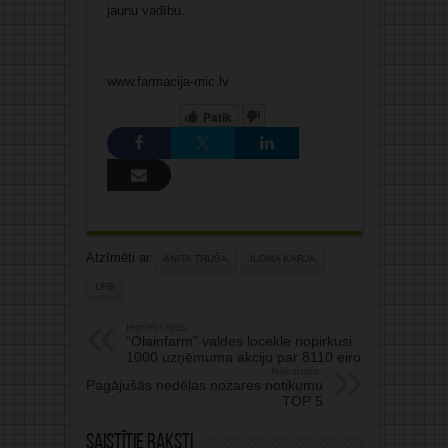
jaunu vadību.
www.farmacija-mic.lv
Patīk
Atzīmēti ar:
ANITA TRUŠA
ILONA KARJA
LFB
Iepriekšējais:
“Olainfarm” valdes locekle nopirkusi
1000 uzņēmuma akciju par 8110 eiro
Nākamais:
Pagājušās nedēļas nozares notikumu
TOP 5
Saistītie raksti