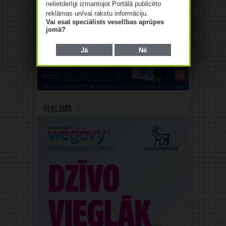
nelietderīgi izmantojot Portālā publicēto
reklāmas un/vai rakstu informāciju.
Vai esat speciālists veselības aprūpes
Reklāma
jomā?
Jā
Nē
Reklāma