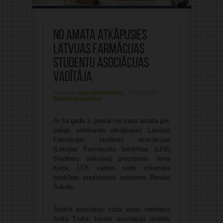
No amata atkāpusies
Latvijas Farmācijas
studentu asociācijas
vadītāja
Publicējis:
Ugis Desmitnieks
27/01/2014
Rakstīt komentāru
Ar šā gada 1. janvāri no sava amata pēc
pašas velēšanās atkāpusies Latvijas
Farmācijas studentu asociācijas
(Latvijas Farmaceitu biedrības (LFB)
Studentu sekcijas) prezidente Ilona
Karja, LFB valdes sēdē informēja
biedrības prezidentes asistente Renāte
Šukele.
Šobrīd asociāciju vada viņas vietniece
Anita Truša, kamēr asociācija ievēlēs