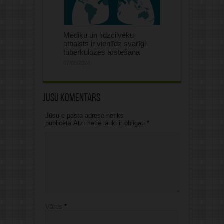
Mediķu un līdzcilvēku
atbalsts ir vienlīdz svarīgi
tuberkulozes ārstēšanā
07/08/2026
Jūsu komentārs
Jūsu e-pasta adrese netiks
publicēta.Atzīmētie lauki ir obligāti
*
Vārds
*