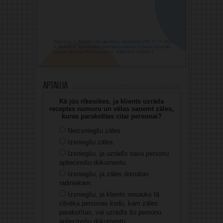
Aptauja
Kā jūs rīkosities, ja klients uzrāda
receptes numuru un vēlas saņemt zāles,
kuras parakstītas citai personai?
Neizsniegšu zāles.
Izsniegšu zāles.
Izsniegšu, ja uzrādīs savu personu
apliecinošu dokumentu.
Izsniegšu, ja zāles domātas
radiniekam.
Izsniegšu, ja klients nosauks tā
cilvēka personas kodu, kam zāles
parakstītas, vai uzrādīs šo personu
apliecinošu dokumentu.