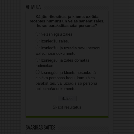
Aptauja
Kā jūs rīkosities, ja klients uzrāda
receptes numuru un vēlas saņemt zāles,
kuras parakstītas citai personai?
Neizsniegšu zāles.
Izsniegšu zāles.
Izsniegšu, ja uzrādīs savu personu
apliecinošu dokumentu.
Izsniegšu, ja zāles domātas
radiniekam.
Izsniegšu, ja klients nosauks tā
cilvēka personas kodu, kam zāles
parakstītas, vai uzrādīs šo personu
apliecinošu dokumentu.
Skatīt rezultātus
Svarīgas saites