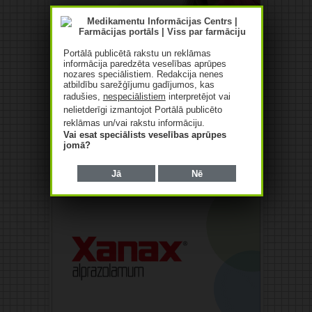
Portālā publicētā rakstu un reklāmas
informācija paredzēta veselības aprūpes
nozares speciālistiem. Redakcija nenes
atbildību sarežģījumu gadījumos, kas
radušies,
nespeciālistiem
interpretējot vai
nelietderīgi izmantojot Portālā publicēto
reklāmas un/vai rakstu informāciju.
Vai esat speciālists veselības aprūpes
jomā?
Jā
Nē
Reklāma