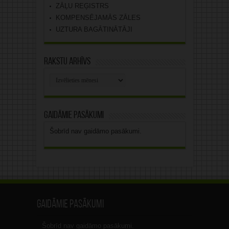
ZĀĻU REĢISTRS
KOMPENSĒJAMĀS ZĀLES
UZTURA BAGĀTINĀTĀJI
Rakstu arhīvs
Rakstu
arhīvs
Gaidāmie pasākumi
Šobrīd nav gaidāmo pasākumi.
Gaidāmie pasākumi
Šobrīd nav gaidāmo pasākumi.