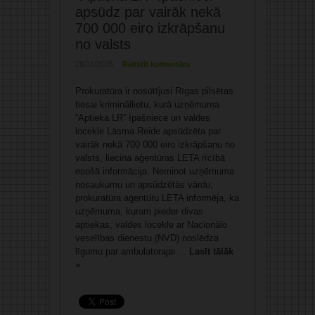
apsūdz par vairāk nekā
700 000 eiro izkrāpšanu
no valsts
28/01/2026
Rakstīt komentāru
Prokuratūra ir nosūtījusi Rīgas pilsētas
tiesai krimināllietu, kurā uzņēmuma
“Aptieka LR” īpašniece un valdes
locekle Lāsma Reide apsūdzēta par
vairāk nekā 700 000 eiro izkrāpšanu no
valsts, liecina aģentūras LETA rīcībā
esošā informācija. Neminot uzņēmuma
nosaukumu un apsūdzētās vārdu,
prokuratūra aģentūru LETA informēja, ka
uzņēmuma, kuram pieder divas
aptiekas, valdes locekle ar Nacionālo
veselības dienestu (NVD) noslēdza
līgumu par ambulatorajai ...
Lasīt tālāk
»