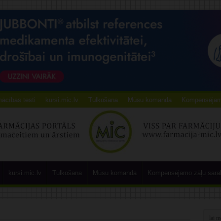
ācības testi
kursi.mic.lv
Tulkošana
Mūsu komanda
Kompensējamo
kursi.mic.lv
Tulkošana
Mūsu komanda
Kompensējamo zāļu sara