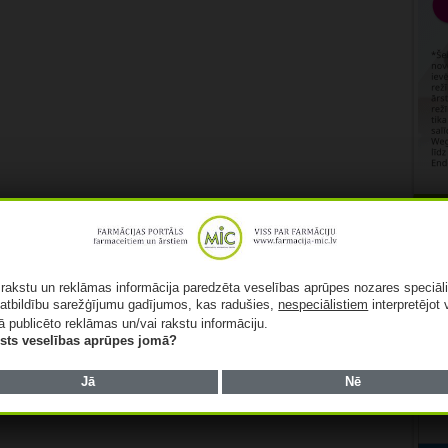
Rekl
ā rakstu un reklāmas informācija paredzēta veselības aprūpes nozares speciāl
atbildību sarežģījumu gadījumos, kas radušies,
nespeciālistiem
interpretējot 
ā publicēto reklāmas un/vai rakstu informāciju.
lists veselības aprūpes jomā?
Jā
Nē