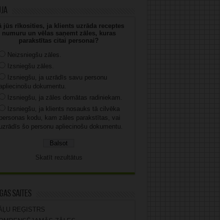
uja
 jūs rīkosities, ja klients uzrāda receptes
numuru un vēlas saņemt zāles, kuras
parakstītas citai personai?
Neizsniegšu zāles.
Izsniegšu zāles.
Izsniegšu, ja uzrādīs savu personu
apliecinošu dokumentu.
Izsniegšu, ja zāles domātas radiniekam.
Izsniegšu, ja klients nosauks tā cilvēka
personas kodu, kam zāles parakstītas, vai
uzrādīs šo personu apliecinošu dokumentu.
Skatīt rezultātus
gas saites
ĀĻU REĢISTRS