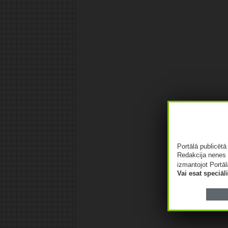
Portālā publicēt
Redakcija nenes 
izmantojot Portāl
Vai esat speciā