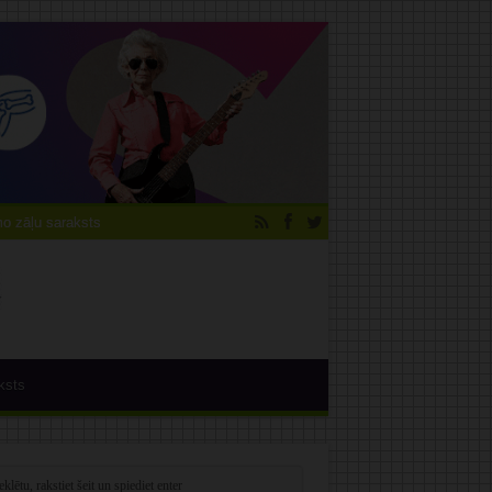
 zāļu saraksts
ksts