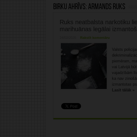
Birku ahrīvs:
Armands Ruks
Ruks neatbalsta narkotiku lie
marihuānas legālai izmanto
24/02/2025
Rakstīt komentāru
Valsts policij
dekriminalizāc
piemēram, mar
vai Latvijā b
vajadzībām līd
ka nav zinošā
izmantotas psi
Lasīt tālāk »