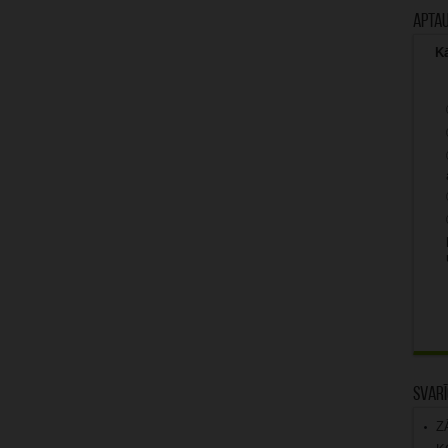
Apta
Kā
Svarī
Z