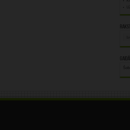
K
U
Rakst
Rak
arhī
Gaidā
Šob