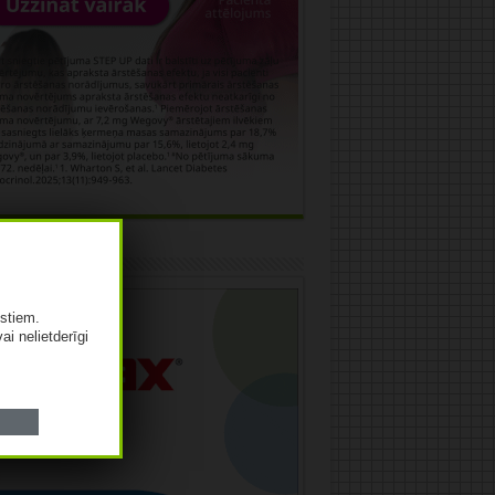
āma
istiem.
vai nelietderīgi