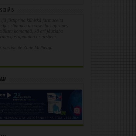
s citāts
ijā jāstiprina klīniskā farmaceita
īcijas slimnīcā un veselības aprūpes
ciālistu komandā, kā arī jāuzlabo
ormācijas apmaiņa ar ārstiem.
 prezidente Zane Melberga
āma