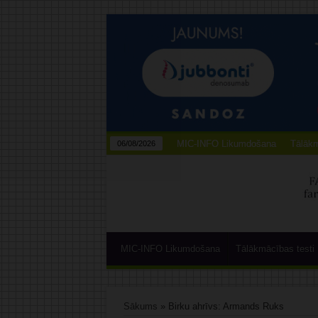
MIC-INFO Likumdošana
Tālākm
06/08/2026
MIC-INFO Likumdošana
Tālākmācības testi
Sākums
»
Birku ahrīvs: Armands Ruks