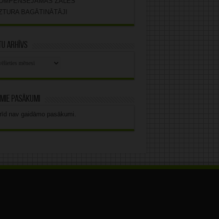
OMPENSĒJAMĀS ZĀLES
ZTURA BAGĀTINĀTĀJI
u arhīvs
stu
vs
mie pasākumi
rīd nav gaidāmo pasākumi.