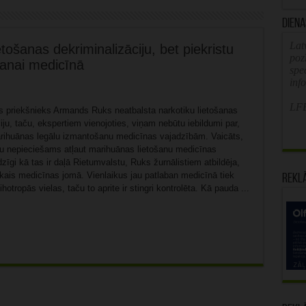
Diena
Latv
tošanas dekriminalizāciju, bet piekristu
poz
šanai medicīnā
spe
inf
LFB
as priekšnieks Armands Ruks neatbalsta narkotiku lietošanas
iju, taču, ekspertiem vienojoties, viņam nebūtu iebildumi par,
ihuānas legālu izmantošanu medicīnas vajadzībām. Vaicāts,
ūtu nepieciešams atļaut marihuānas lietošanu medicīnas
zīgi kā tas ir daļā Rietumvalstu, Ruks žurnālistiem atbildēja,
kais medicīnas jomā. Vienlaikus jau patlaban medicīnā tiek
Rekl
hotropās vielas, taču to aprite ir stingri kontrolēta. Kā pauda ...