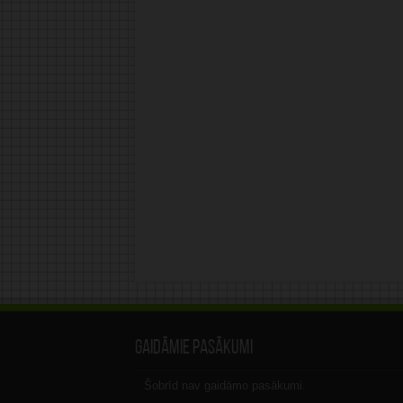
Gaidāmie pasākumi
Šobrīd nav gaidāmo pasākumi.