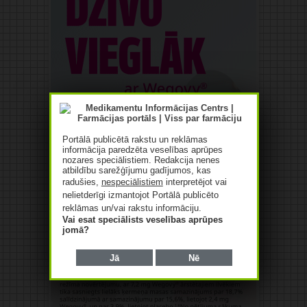
Portālā publicētā rakstu un reklāmas
informācija paredzēta veselības aprūpes
nozares speciālistiem. Redakcija nenes
atbildību sarežģījumu gadījumos, kas
radušies,
nespeciālistiem
interpretējot vai
nelietderīgi izmantojot Portālā publicēto
reklāmas un/vai rakstu informāciju.
Vai esat speciālists veselības aprūpes
jomā?
Jā
Nē