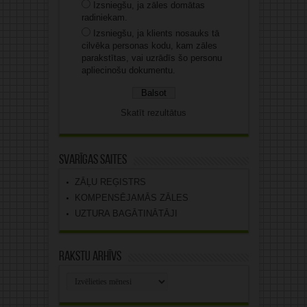
Izsniegšu, ja zāles domātas
radiniekam.
Izsniegšu, ja klients nosauks tā
cilvēka personas kodu, kam zāles
parakstītas, vai uzrādīs šo personu
apliecinošu dokumentu.
Skatīt rezultātus
Svarīgas saites
ZĀĻU REĢISTRS
KOMPENSĒJAMĀS ZĀLES
UZTURA BAGĀTINĀTĀJI
Rakstu arhīvs
Rakstu
arhīvs