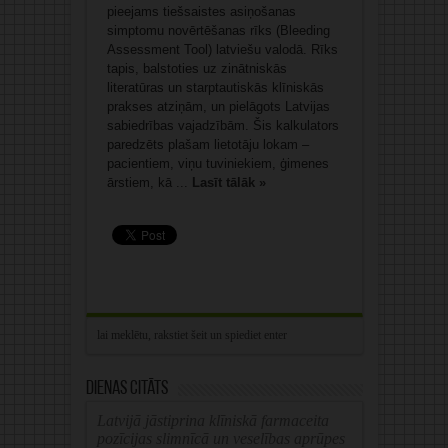
pieejams tiešsaistes asiņošanas
simptomu novērtēšanas rīks (Bleeding
Assessment Tool) latviešu valodā. Rīks
tapis, balstoties uz zinātniskās
literatūras un starptautiskās klīniskās
prakses atziņām, un pielāgots Latvijas
sabiedrības vajadzībām. Šis kalkulators
paredzēts plašam lietotāju lokam –
pacientiem, viņu tuviniekiem, ģimenes
ārstiem, kā ...
Lasīt tālāk »
Dienas citāts
Latvijā jāstiprina klīniskā farmaceita
pozīcijas slimnīcā un veselības aprūpes