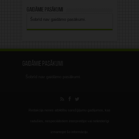
Gaidāmie pasākumi
Šobrīd nav gaidāmo pasākumi.
Gaidāmie pasākumi
Šobrīd nav gaidāmo pasākumi.
Redakcija nenes atbildību sarežģījumu gadījumos, kas
radušies, nespeciālistiem interpretējot vai nelietderīgi
izmantojot šo informāciju.