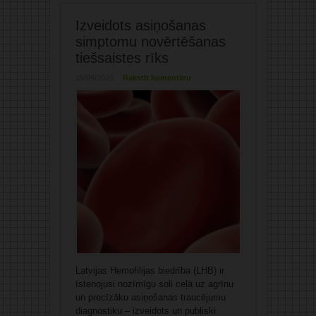
Izveidots asiņošanas
simptomu novērtēšanas
tiešsaistes rīks
15/04/2025
Rakstīt komentāru
Latvijas Hemofilijas biedrība (LHB) ir
īstenojusi nozīmīgu soli ceļā uz agrīnu
un precīzāku asiņošanas traucējumu
diagnostiku – izveidots un publiski