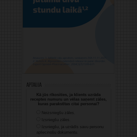
Aptauja
Kā jūs rīkosities, ja klients uzrāda
receptes numuru un vēlas saņemt zāles,
kuras parakstītas citai personai?
Neizsniegšu zāles.
Izsniegšu zāles.
Izsniegšu, ja uzrādīs savu personu
apliecinošu dokumentu.