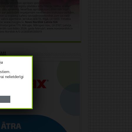
āma
istiem.
vai nelietderīgi