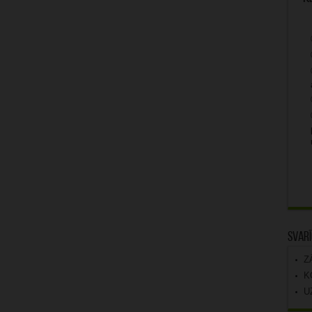
Svarī
Z
K
U