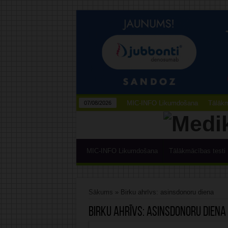
MIC-INFO Likumdošana
Tālākm
07/08/2026
MIC-INFO Likumdošana
Tālākmācības testi
Sākums
»
Birku ahrīvs: asinsdonoru diena
Birku ahrīvs:
asinsdonoru diena