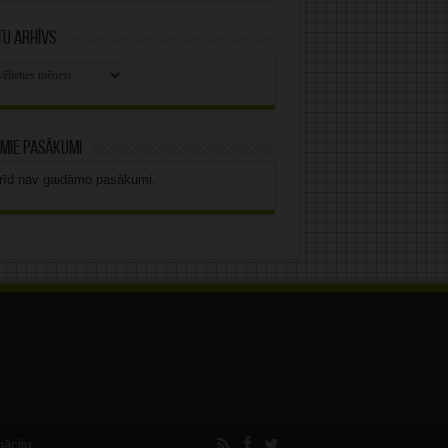
u arhīvs
stu
vs
mie pasākumi
rīd nav gaidāmo pasākumi.
māciju.