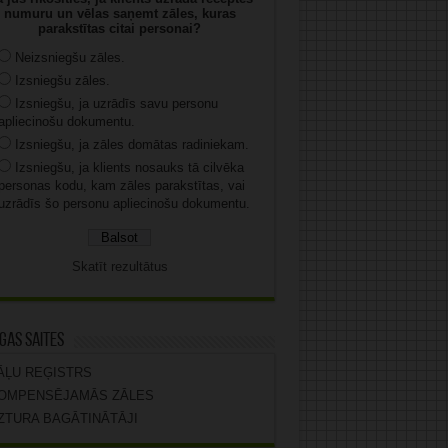
numuru un vēlas saņemt zāles, kuras
parakstītas citai personai?
Neizsniegšu zāles.
Izsniegšu zāles.
Izsniegšu, ja uzrādīs savu personu
apliecinošu dokumentu.
Izsniegšu, ja zāles domātas radiniekam.
Izsniegšu, ja klients nosauks tā cilvēka
personas kodu, kam zāles parakstītas, vai
uzrādīs šo personu apliecinošu dokumentu.
Skatīt rezultātus
gas saites
ĀĻU REĢISTRS
OMPENSĒJAMĀS ZĀLES
ZTURA BAGĀTINĀTĀJI