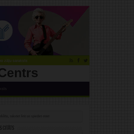
 zāļu saraksts
ksts
s citāts