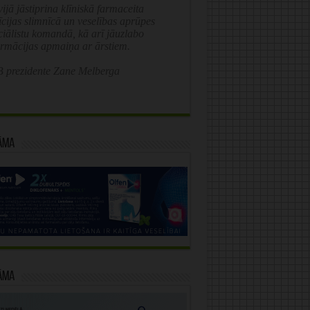
ijā jāstiprina klīniskā farmaceita
īcijas slimnīcā un veselības aprūpes
ciālistu komandā, kā arī jāuzlabo
ormācijas apmaiņa ar ārstiem.
 prezidente Zane Melberga
āma
āma