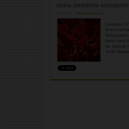
Aicina piedalīties asinsdono
21/03/2025
Rakstīt komentāru
Ceturtdien, 2
ikviens aicinā
Donoru dienā a
asinis varēs 
tas Saeimas n
14.00. Dodoties