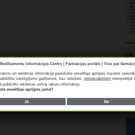
Rekl
ā rakstu un reklāmas informācija paredzēta veselības aprūpes nozares speciāl
atbildību sarežģījumu gadījumos, kas radušies,
nespeciālistiem
interpretējot 
ā publicēto reklāmas un/vai rakstu informāciju.
lists veselības aprūpes jomā?
Jā
Nē