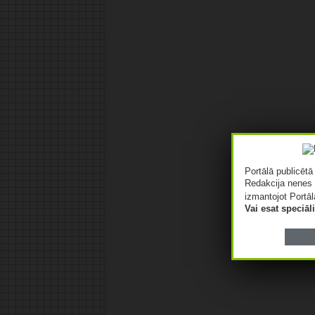
Portālā publicēt
Redakcija nenes 
izmantojot Portāl
Vai esat speciā