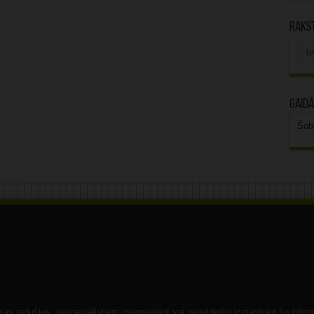
Rakst
Rak
arhī
Gaidā
Šob
s radušies, nespeciālistiem interpretējot vai nelietderīgi izmantojot šo infor