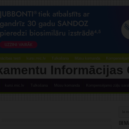
ācības testi
kursi.mic.lv
Tulkošana
Mūsu komanda
Kompensējamo
kursi.mic.lv
Tulkošana
Mūsu komanda
Kompensējamo zāļu sara
Diena