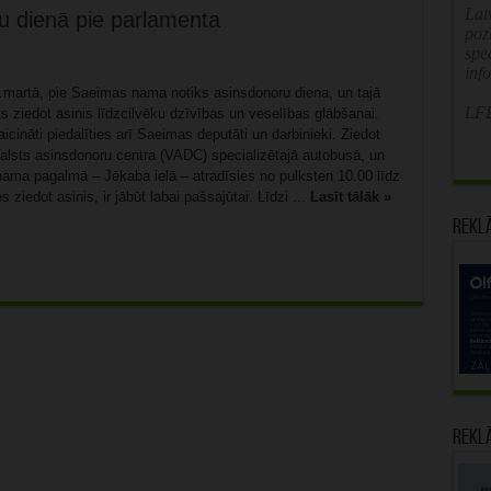
Latv
ru dienā pie parlamenta
poz
spe
inf
7.martā, pie Saeimas nama notiks asinsdonoru diena, un tajā
LFB
ts ziedot asinis līdzcilvēku dzīvības un veselības glābšanai.
icināti piedalīties arī Saeimas deputāti un darbinieki. Ziedot
Valsts asinsdonoru centra (VADC) specializētajā autobusā, un
ama pagalmā – Jēkaba ielā – atradīsies no pulksten 10.00 līdz
 ziedot asinis, ir jābūt labai pašsajūtai. Līdzi ...
Lasīt tālāk »
Rekl
Rekl