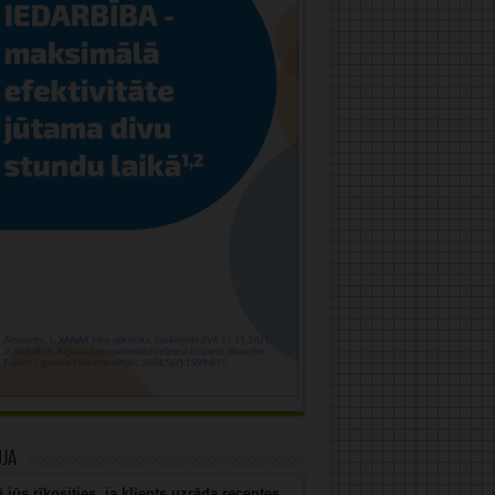
uja
 jūs rīkosities, ja klients uzrāda receptes