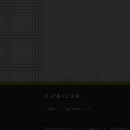
Gaidāmie pasākumi
Šobrīd nav gaidāmo pasākumi.
Redakcija nenes atbildību sarežģījumu gadījumos, ka