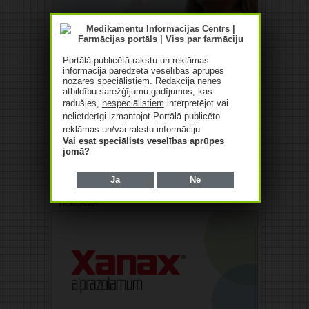
Portālā publicētā rakstu un reklāmas
informācija paredzēta veselības aprūpes
nozares speciālistiem. Redakcija nenes
atbildību sarežģījumu gadījumos, kas
radušies,
nespeciālistiem
interpretējot vai
nelietderīgi izmantojot Portālā publicēto
reklāmas un/vai rakstu informāciju.
Vai esat speciālists veselības aprūpes
jomā?
Jā
Nē
Reklāma