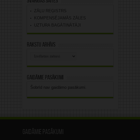
Svarīgas saites
ZĀĻU REĢISTRS
KOMPENSĒJAMĀS ZĀLES
UZTURA BAGĀTINĀTĀJI
Rakstu arhīvs
Rakstu
arhīvs
Gaidāmie pasākumi
Šobrīd nav gaidāmo pasākumi.
Gaidāmie pasākumi