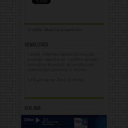
Dienas citāts
Latvijā jāstiprina klīniskā farmaceita
pozīcijas slimnīcā un veselības aprūpes
speciālistu komandā, kā arī jāuzlabo
informācijas apmaiņa ar ārstiem.
LFB prezidente Zane Melberga
Reklāma