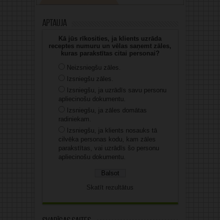
Aptauja
Kā jūs rīkosities, ja klients uzrāda
receptes numuru un vēlas saņemt zāles,
kuras parakstītas citai personai?
Neizsniegšu zāles.
Izsniegšu zāles.
Izsniegšu, ja uzrādīs savu personu
apliecinošu dokumentu.
Izsniegšu, ja zāles domātas
radiniekam.
Izsniegšu, ja klients nosauks tā
cilvēka personas kodu, kam zāles
parakstītas, vai uzrādīs šo personu
apliecinošu dokumentu.
Skatīt rezultātus