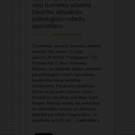
viņu tuvinieku atbalsta
biedrība aktualizēs
psiholoģisko robežu
apzināšanu
21/07/2025
Rakstīt komentāru
Šizofrēnijas pacientu tuvinieku atbalsta
biedrība “Būt blakus” 23.jūlijā
plkst.17.30 klīnikā “Pārdaugava”, Viļa
Plūdoņa ielā 1, rīkos ikmēneša
tikšanos, lai mudinātu dalīties pieredzē
par psiholoģisko robežu apzināšanu,
liecina informācija biedrības
tīmekļvietnē. Pasākumā piedalīsies
Bērnu un pusaudžu resursu centra
klīniskā un veselības psiholoģe Signe
Knipše. Rīkotāji norāda, ka paredzētas
arī neformālas sarunas un dalīšanās
pieredzē par robežu nospraušanu. Uz
pasākumu aicināti visi ...
Lasīt tālāk »