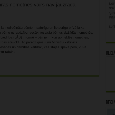
Latv
aras nometnēs vairs nav jāuzrāda
poz
spe
inf
LFB
 lai nodrošinātu bērniem saturīgu un lietderīgu brīvā laika
 bērnu uzraudzību, vecāki iesaista bērnus dažādās nometnēs.
u biedrība (LĀB) informē – bērniem, kuri apmeklēs nometnes,
ības stāvokli. To paredz grozījumi Ministru kabineta
ēšanas un darbības kārtība“, kas stājās spēkā pērn, 2023.
sīt tālāk »
Rekl
Rekl