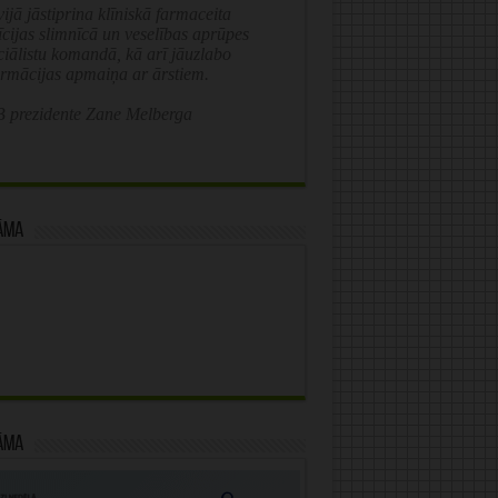
ijā jāstiprina klīniskā farmaceita
īcijas slimnīcā un veselības aprūpes
ciālistu komandā, kā arī jāuzlabo
ormācijas apmaiņa ar ārstiem.
 prezidente Zane Melberga
āma
āma