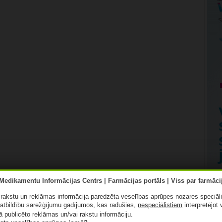
ā rakstu un reklāmas informācija paredzēta veselības aprūpes nozares speciāl
atbildību sarežģījumu gadījumos, kas radušies,
nespeciālistiem
interpretējot 
ā publicēto reklāmas un/vai rakstu informāciju.