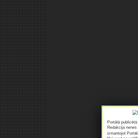
Portālā publicēt
Redakcija nenes 
izmantojot Portāl