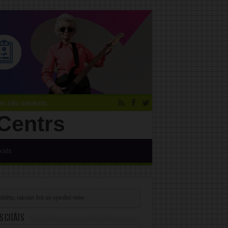
 zāļu saraksts
ksts
s citāts