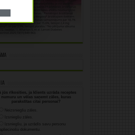
āma
uja
 jūs rīkosities, ja klients uzrāda receptes
numuru un vēlas saņemt zāles, kuras
parakstītas citai personai?
Neizsniegšu zāles.
Izsniegšu zāles.
Izsniegšu, ja uzrādīs savu personu
apliecinošu dokumentu.