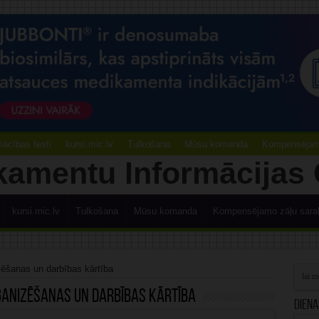
ācības testi
kursi.mic.lv
Tulkošana
Mūsu komanda
Kompensējamo
kursi.mic.lv
Tulkošana
Mūsu komanda
Kompensējamo zāļu sara
zēšanas un darbības kārtība
anizēšanas un darbības kārtība
Diena