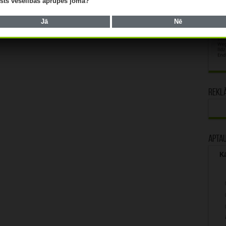
lists veselības aprūpes jomā?
Jā
Nē
Rekl
Apta
Kā