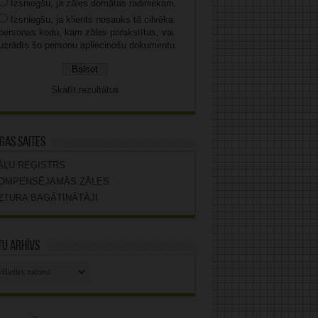
Izsniegšu, ja zāles domātas radiniekam.
Izsniegšu, ja klients nosauks tā cilvēka
personas kodu, kam zāles parakstītas, vai
uzrādīs šo personu apliecinošu dokumentu.
Skatīt rezultātus
gas saites
ĀĻU REĢISTRS
OMPENSĒJAMĀS ZĀLES
ZTURA BAGĀTINĀTĀJI
u arhīvs
stu
vs