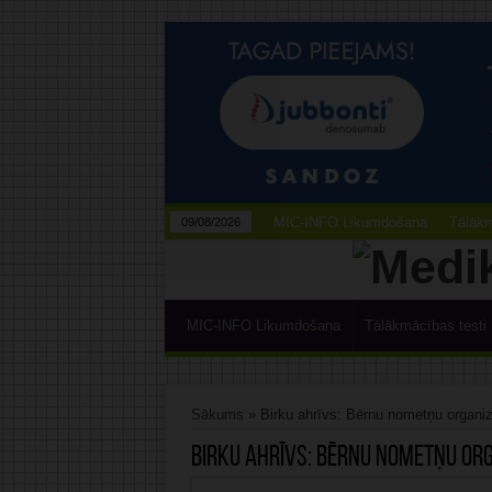
MIC-INFO Likumdošana
Tālākm
09/08/2026
MIC-INFO Likumdošana
Tālākmācības testi
Sākums
»
Birku ahrīvs: Bērnu nometņu organi
Birku ahrīvs:
Bērnu nometņu org