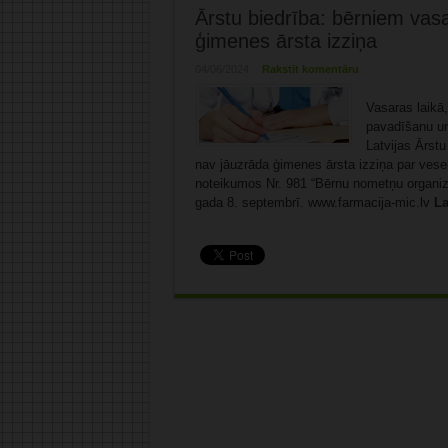
Ārstu biedrība: bērniem vas
ģimenes ārsta izziņa
04/06/2024
Rakstīt komentāru
Vasaras laikā,
pavadīšanu un
Latvijas Ārst
nav jāuzrāda ģimenes ārsta izziņa par vesel
noteikumos Nr. 981 “Bērnu nometņu organiz
gada 8. septembrī. www.farmacija-mic.lv
La