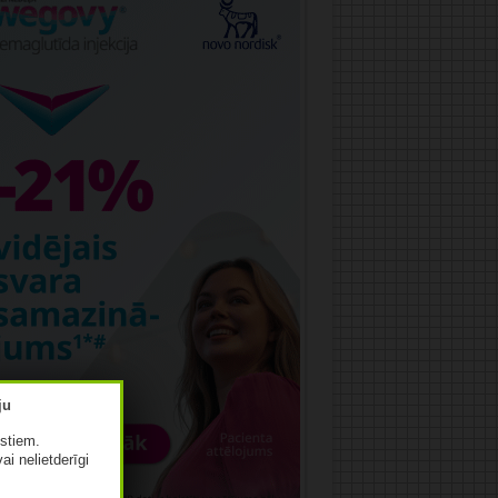
istiem.
vai nelietderīgi