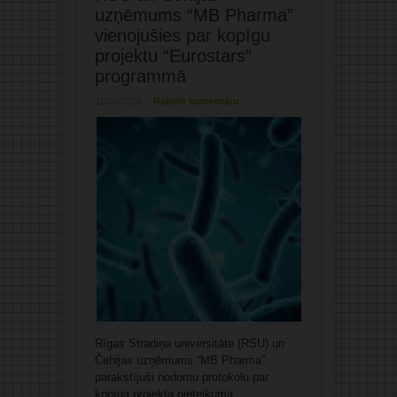
uzņēmums “MB Pharma”
vienojušies par kopīgu
projektu “Eurostars”
programmā
11/03/2026
Rakstīt komentāru
Rīgas Stradiņa universitāte (RSU) un
Čehijas uzņēmums “MB Pharma”
parakstījuši nodomu protokolu par
kopīga projekta pieteikuma