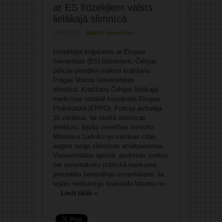
ar ES līdzekļiem valsts
lielākajā slimnīcā
25/02/2025
Rakstīt komentāru
Izmeklējot krāpšanos ar Eiropas
Savienības (ES) līdzekļiem, Čehijas
policija pirmdien veikusi kratīšanu
Prāgas Motola Universitātes
slimnīcā. Kratīšanu Čehijas lielākajā
medicīnas iestādē koordinēja Eiropas
Prokuratūra (EPPO). Policija aizturēja
16 cilvēkus, tai skaitā slimnīcas
direktoru, bijušo veselības ministru
Miloslavu Ludviku un vairākas citas
augsta ranga slimnīcas amatpersonas.
Varasiestādes apsūdz aizdomās turētos
par sistemātisku publiskā iepirkuma
procedūru ļaunprātīgu izmantošanu, lai
iegūtu nelikumīgu finansiālu labumu no
...
Lasīt tālāk »