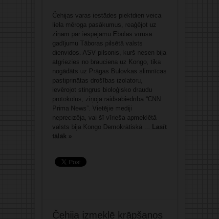
Čehijas varas iestādes piektdien veica
liela mēroga pasākumus, reaģējot uz
ziņām par iespējamu Ebolas vīrusa
gadījumu Tāboras pilsētā valsts
dienvidos. ASV pilsonis, kurš nesen bija
atgriezies no brauciena uz Kongo, tika
nogādāts uz Prāgas Bulovkas slimnīcas
pastiprinātas drošības izolatoru,
ievērojot stingrus bioloģisko draudu
protokolus, ziņoja raidsabiedrība “CNN
Prima News”. Vietējie mediji
neprecizēja, vai šī vīrieša apmeklētā
valsts bija Kongo Demokrātiskā ...
Lasīt
tālāk »
Čehija izmeklē krāpšanos