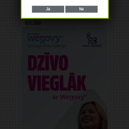
Jā
Nē
Reklāma