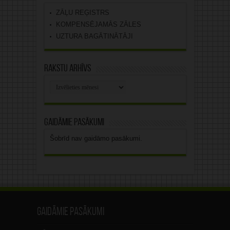
ZĀĻU REĢISTRS
KOMPENSĒJAMĀS ZĀLES
UZTURA BAGĀTINĀTĀJI
Rakstu arhīvs
Rakstu
arhīvs
Gaidāmie pasākumi
Šobrīd nav gaidāmo pasākumi.
Gaidāmie pasākumi