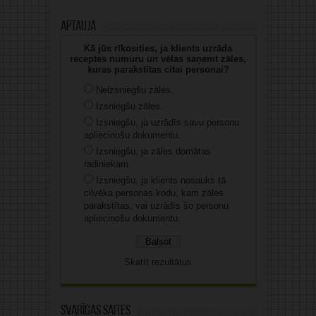
Aptauja
Kā jūs rīkosities, ja klients uzrāda
receptes numuru un vēlas saņemt zāles,
kuras parakstītas citai personai?
Neizsniegšu zāles.
Izsniegšu zāles.
Izsniegšu, ja uzrādīs savu personu
apliecinošu dokumentu.
Izsniegšu, ja zāles domātas
radiniekam.
Izsniegšu, ja klients nosauks tā
cilvēka personas kodu, kam zāles
parakstītas, vai uzrādīs šo personu
apliecinošu dokumentu.
Skatīt rezultātus
Svarīgas saites