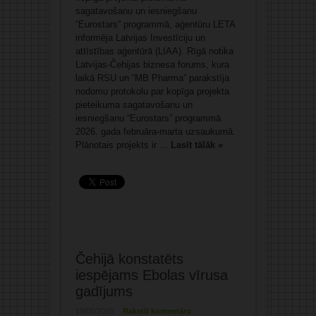
sagatavošanu un iesniegšanu
“Eurostars” programmā, aģentūru LETA
informēja Latvijas Investīciju un
attīstības aģentūrā (LIAA). Rīgā notika
Latvijas-Čehijas biznesa forums, kura
laikā RSU un “MB Pharma” parakstīja
nodomu protokolu par kopīga projekta
pieteikuma sagatavošanu un
iesniegšanu “Eurostars” programmā
2026. gada februāra-marta uzsaukumā.
Plānotais projekts ir ...
Lasīt tālāk »
Čehijā konstatēts
iespējams Ebolas vīrusa
gadījums
19/05/2025
Rakstīt komentāru