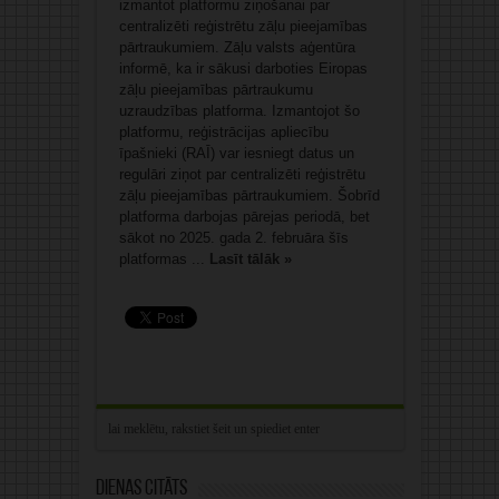
izmantot platformu ziņošanai par
centralizēti reģistrētu zāļu pieejamības
pārtraukumiem. Zāļu valsts aģentūra
informē, ka ir sākusi darboties Eiropas
zāļu pieejamības pārtraukumu
uzraudzības platforma. Izmantojot šo
platformu, reģistrācijas apliecību
īpašnieki (RAĪ) var iesniegt datus un
regulāri ziņot par centralizēti reģistrētu
zāļu pieejamības pārtraukumiem. Šobrīd
platforma darbojas pārejas periodā, bet
sākot no 2025. gada 2. februāra šīs
platformas ...
Lasīt tālāk »
Dienas citāts