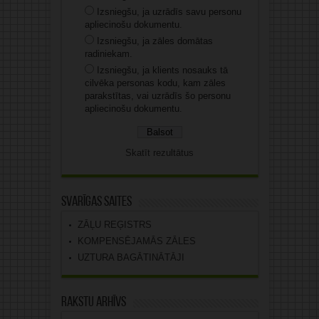
Izsniegšu, ja uzrādīs savu personu
apliecinošu dokumentu.
Izsniegšu, ja zāles domātas
radiniekam.
Izsniegšu, ja klients nosauks tā
cilvēka personas kodu, kam zāles
parakstītas, vai uzrādīs šo personu
apliecinošu dokumentu.
Skatīt rezultātus
Svarīgas saites
ZĀĻU REĢISTRS
KOMPENSĒJAMĀS ZĀLES
UZTURA BAGĀTINĀTĀJI
Rakstu arhīvs