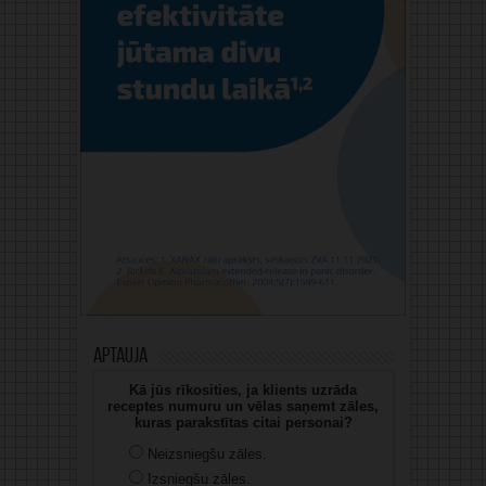
Aptauja
Kā jūs rīkosities, ja klients uzrāda
receptes numuru un vēlas saņemt zāles,
kuras parakstītas citai personai?
Neizsniegšu zāles.
Izsniegšu zāles.