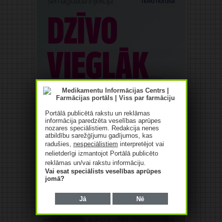
Portālā publicētā rakstu un reklāmas
informācija paredzēta veselības aprūpes
nozares speciālistiem. Redakcija nenes
atbildību sarežģījumu gadījumos, kas
radušies,
nespeciālistiem
interpretējot vai
nelietderīgi izmantojot Portālā publicēto
reklāmas un/vai rakstu informāciju.
Vai esat speciālists veselības aprūpes
jomā?
Jā
Nē