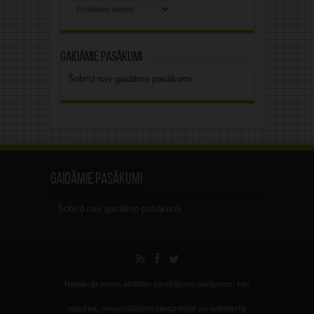
Rakstu
arhīvs
Gaidāmie pasākumi
Šobrīd nav gaidāmo pasākumi.
Gaidāmie pasākumi
Šobrīd nav gaidāmo pasākumi.
Redakcija nenes atbildību sarežģījumu gadījumos, kas
radušies, nespeciālistiem interpretējot vai nelietderīgi