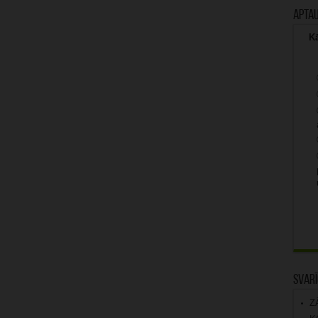
Apta
Kā
Svarī
Z