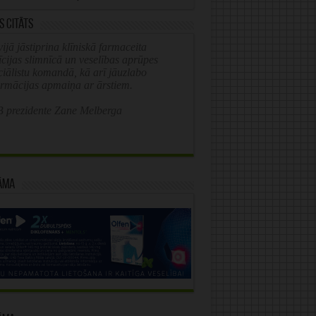
s citāts
ijā jāstiprina klīniskā farmaceita
īcijas slimnīcā un veselības aprūpes
ciālistu komandā, kā arī jāuzlabo
ormācijas apmaiņa ar ārstiem.
 prezidente Zane Melberga
āma