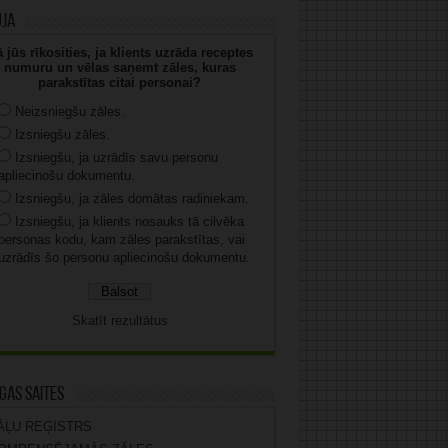
uja
 jūs rīkosities, ja klients uzrāda receptes
numuru un vēlas saņemt zāles, kuras
parakstītas citai personai?
Neizsniegšu zāles.
Izsniegšu zāles.
Izsniegšu, ja uzrādīs savu personu
apliecinošu dokumentu.
Izsniegšu, ja zāles domātas radiniekam.
Izsniegšu, ja klients nosauks tā cilvēka
personas kodu, kam zāles parakstītas, vai
uzrādīs šo personu apliecinošu dokumentu.
Skatīt rezultātus
gas saites
ĀĻU REĢISTRS