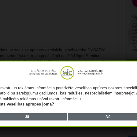
lības un sociālās aprūpes darbinieku arodbiedrība (LVSADA)
bas uzmanību uz to, ka pagājušajā nedēļā Rīgas Stradiņa
(RSU) telpās rīkota mūžizglītības pasākuma laikā noticis skaļš
 varētu būt tālejošas sekas. Par incidentu ziņoja “la.lv”
Rekl
bilstoši publicētajam, RSU telpās notika ārstu mūžizglītības
kura par neērtu jautājumu uzdošanu un viedokļa paušanu
 Artis Žeigurs. Publikācijā ...
Lasīt tālāk »
ā rakstu un reklāmas informācija paredzēta veselības aprūpes nozares speciāl
atbildību sarežģījumu gadījumos, kas radušies,
nespeciālistiem
interpretējot 
ā publicēto reklāmas un/vai rakstu informāciju.
lists veselības aprūpes jomā?
Jā
Nē