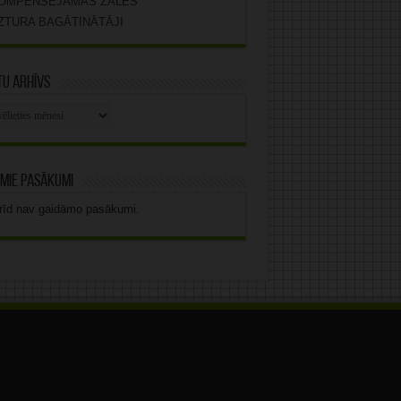
OMPENSĒJAMĀS ZĀLES
ZTURA BAGĀTINĀTĀJI
u arhīvs
stu
vs
mie pasākumi
rīd nav gaidāmo pasākumi.