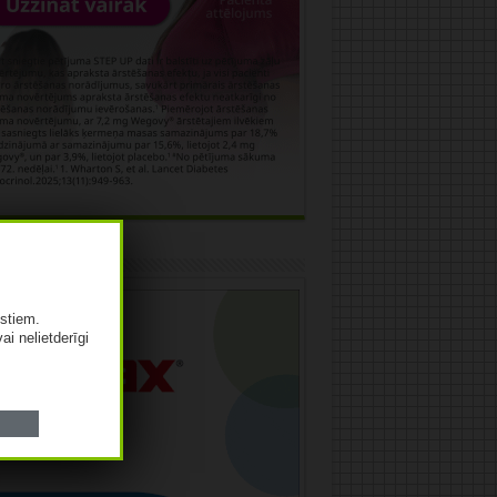
āma
istiem.
vai nelietderīgi