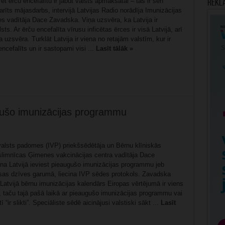
ret ērču encefalītu ir jābūt valsts apmaksātai – tas ir sen
Rekl
īts mājasdarbs, intervijā Latvijas Radio norādīja Imunizācijas
s vadītāja Dace Zavadska. Viņa uzsvēra, ka Latvija ir
ts. Ar ērču encefalīta vīrusu inficētas ērces ir visā Latvijā, arī
a uzsvēra. Turklāt Latvija ir viena no retajām valstīm, kur ir
encefalīts un ir sastopami visi ...
Lasīt tālāk »
ugušo imunizācijas programmu
valsts padomes (IVP) priekšsēdētāja un Bērnu klīniskās
 slimnīcas Ģimenes vakcinācijas centra vadītāja Dace
na Latvijā ieviest pieaugušo imunizācijas programmu jeb
isas dzīves garumā, liecina IVP sēdes protokols. Zavadska
 Latvijā bērnu imunizācijas kalendārs Eiropas vērtējumā ir viens
, taču tajā pašā laikā ar pieaugušo imunizācijas programmu vai
tī “ir slikti”. Speciāliste sēdē aicinājusi valstiski sākt ...
Lasīt