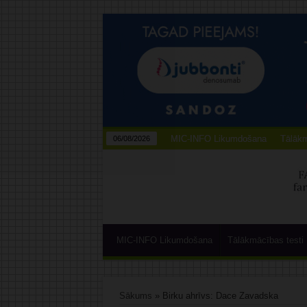
MIC-INFO Likumdošana
Tālākm
06/08/2026
MIC-INFO Likumdošana
Tālākmācības testi
Sākums
»
Birku ahrīvs: Dace Zavadska