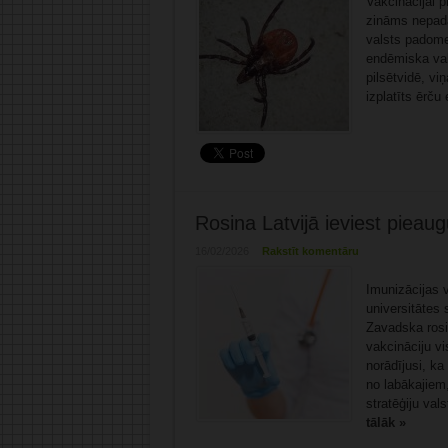
Vakcinācijai p
zināms nepadar
valsts padome
endēmiska vals
pilsētvidē, viņ
izplatīts ērču 
Rosina Latvijā ieviest piea
16/02/2026
Rakstīt komentāru
Imunizācijas 
universitātes
Zavadska rosi
vakcināciju v
norādījusi, ka
no labākajiem
stratēģiju vals
tālāk »