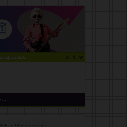
 zāļu saraksts
ksts