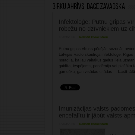
Birku ahrīvs:
Dace Zavadska
Infektoloģe: Putnu gripas vī
robežu no dzīvniekiem uz ci
18/03/2026
Rakstīt komentāru
Putnu gripas vīruss pēdējās sezonās arvien 
Latvijas Radio skaidroja infektoloģe, Rīga
norādīja, ka jau vairākus gadus liela uzman
gaidīta, iespējams, pandēmija vai plašāka i
gan cūku, gan visādas citādas ...
Lasīt tāl
Imunizācijas valsts padomes 
encefalītu ir jābūt valsts ap
18/03/2026
Rakstīt komentāru