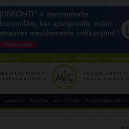
ācības testi
kursi.mic.lv
Tulkošana
Mūsu komanda
Kompensējamo
kursi.mic.lv
Tulkošana
Mūsu komanda
Kompensējamo zāļu sara