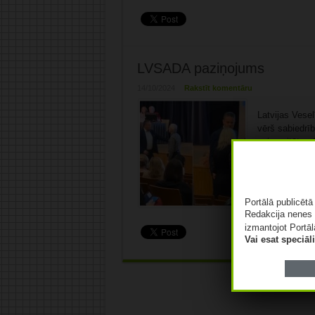
LVSADA paziņojums
14/10/2024
Rakstīt komentāru
Latvijas Vese
vērš sabiedrī
universitātes 
incidents, kam
12.oktobrī. At
pasākums, no 
izraidīts ārsts
Portālā publicēt
Redakcija nenes 
izmantojot Portāl
Vai esat speciā