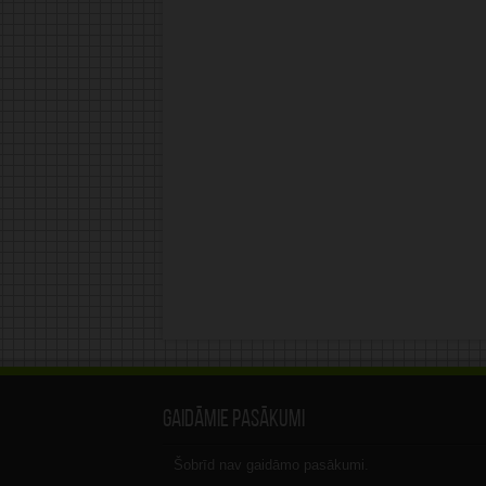
Gaidāmie pasākumi
Šobrīd nav gaidāmo pasākumi.