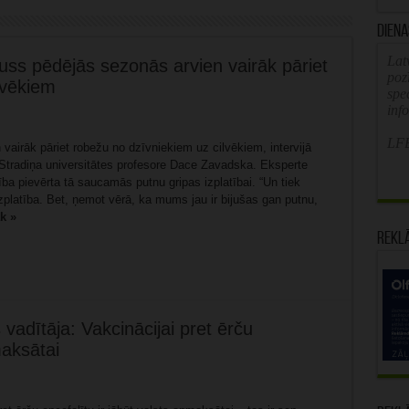
Diena
Latv
russ pēdējās sezonās arvien vairāk pāriet
poz
lvēkiem
spe
inf
LFB
vairāk pāriet robežu no dzīvniekiem uz cilvēkiem, intervijā
s Stradiņa universitātes profesore Dace Zavadska. Eksperte
ība pievērta tā saucamās putnu gripas izplatībai. “Un tiek
zplatība. Bet, ņemot vērā, ka mums jau ir bijušas gan putnu,
āk »
Rekl
vadītāja: Vakcinācijai pret ērču
maksātai