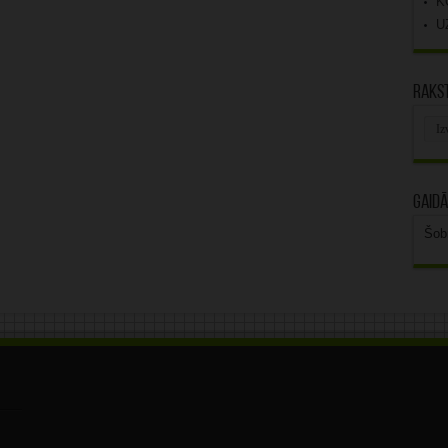
K
U
Rakst
Rak
arhī
Gaidā
Šob