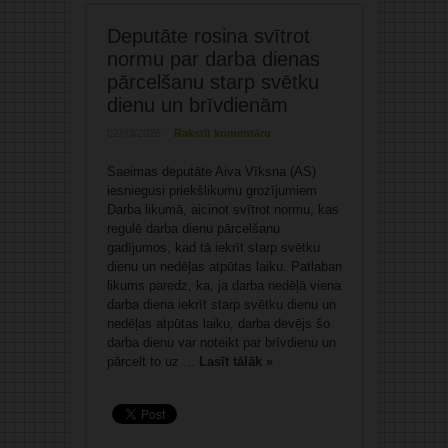
Deputāte rosina svītrot
normu par darba dienas
pārcelšanu starp svētku
dienu un brīvdienām
02/03/2026
Rakstīt komentāru
Saeimas deputāte Aiva Vīksna (AS)
iesniegusi priekšlikumu grozījumiem
Darba likumā, aicinot svītrot normu, kas
regulē darba dienu pārcelšanu
gadījumos, kad tā iekrīt starp svētku
dienu un nedēļas atpūtas laiku. Patlaban
likums paredz, ka, ja darba nedēļā viena
darba diena iekrīt starp svētku dienu un
nedēļas atpūtas laiku, darba devējs šo
darba dienu var noteikt par brīvdienu un
pārcelt to uz ...
Lasīt tālāk »