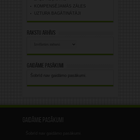
KOMPENSĒJAMĀS ZĀLES
UZTURA BAGĀTINĀTĀJI
Rakstu arhīvs
Rakstu
arhīvs
Gaidāmie pasākumi
Šobrīd nav gaidāmo pasākumi.
Gaidāmie pasākumi
Šobrīd nav gaidāmo pasākumi.