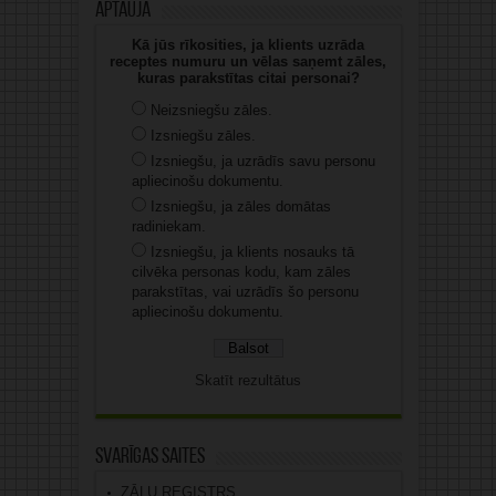
Aptauja
Kā jūs rīkosities, ja klients uzrāda
receptes numuru un vēlas saņemt zāles,
kuras parakstītas citai personai?
Neizsniegšu zāles.
Izsniegšu zāles.
Izsniegšu, ja uzrādīs savu personu
apliecinošu dokumentu.
Izsniegšu, ja zāles domātas
radiniekam.
Izsniegšu, ja klients nosauks tā
cilvēka personas kodu, kam zāles
parakstītas, vai uzrādīs šo personu
apliecinošu dokumentu.
Skatīt rezultātus
Svarīgas saites
ZĀĻU REĢISTRS