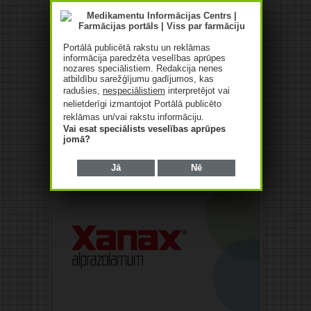
Portālā publicētā rakstu un reklāmas
informācija paredzēta veselības aprūpes
nozares speciālistiem. Redakcija nenes
atbildību sarežģījumu gadījumos, kas
radušies,
nespeciālistiem
interpretējot vai
nelietderīgi izmantojot Portālā publicēto
reklāmas un/vai rakstu informāciju.
Vai esat speciālists veselības aprūpes
jomā?
Jā
Nē
Reklāma