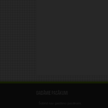
Gaidāmie pasākumi
Šobrīd nav gaidāmo pasākumi.