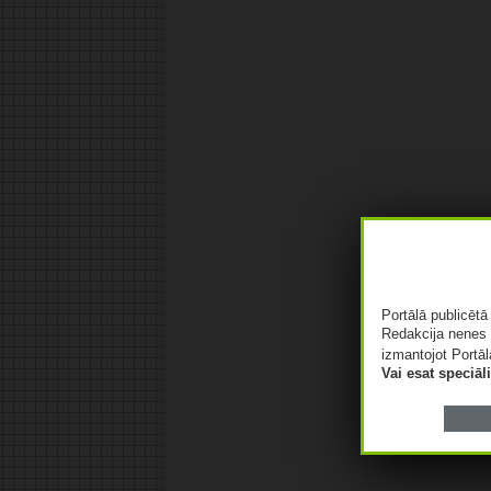
Portālā publicēt
Redakcija nenes 
izmantojot Portāl
Vai esat speciā