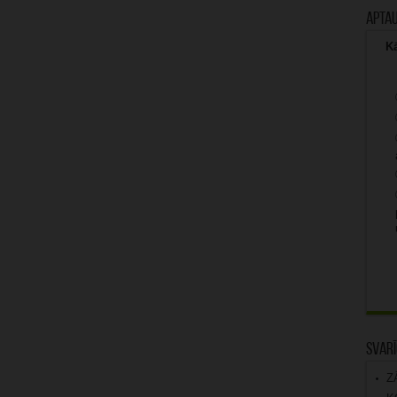
Apta
Kā
Svarī
Z