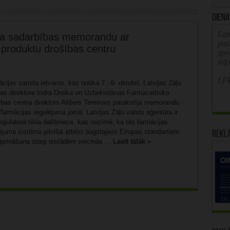
Diena
Latv
sta sadarbības memorandu ar
poz
produktu drošības centru
spe
inf
LFB
ācijas samita ietvaros, kas notika 7. -9. oktobrī, Latvijas Zāļu
ras direktore Indra Dreika un Uzbekistānas Farmaceitisko
ības centra direktors Ališers Temirovs parakstīja memorandu
farmācijas regulējuma jomā. Latvijas Zāļu valsts aģentūra ir
egulatorā tīkla dalībniece, kas nozīmē, ka tās farmācijas
juma sistēma pilnībā atbilst augstajiem Eiropas standartiem.
Rekl
iprināšana starp iestādēm veicinās ...
Lasīt tālāk »