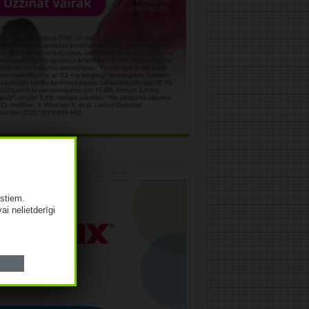
āma
istiem.
vai nelietderīgi