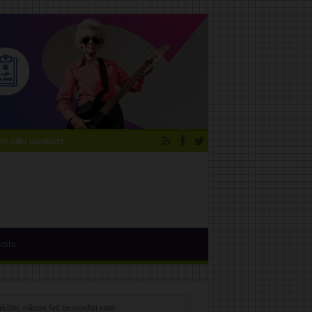
 zāļu saraksts
ksts