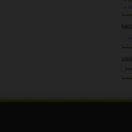
K
U
Rakst
Rak
arhī
Gaidā
Šob