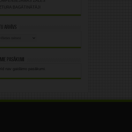
OMPENSĒJAMĀS ZĀLES
ZTURA BAGĀTINĀTĀJI
u arhīvs
stu
vs
mie pasākumi
rīd nav gaidāmo pasākumi.