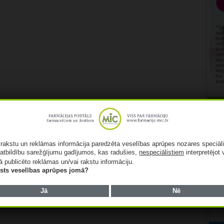
Rekl
ā rakstu un reklāmas informācija paredzēta veselības aprūpes nozares speciāl
atbildību sarežģījumu gadījumos, kas radušies,
nespeciālistiem
interpretējot 
ā publicēto reklāmas un/vai rakstu informāciju.
lists veselības aprūpes jomā?
Jā
Nē