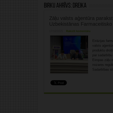
Birku ahrīvs:
Dreika
Zāļu valsts aģentūra parak
Uzbekistānas Farmaceitisko 
17/10/2025
Rakstīt komentāru
Eirāzijas farm
valsts aģentū
produktu droš
par sadarbību 
Eiropas zāļu r
nozares regulē
Sadarbības st