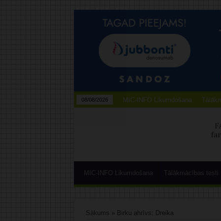
MIC-INFO Likumdošana
Tālākm
08/08/2026
MIC-INFO Likumdošana
Tālākmācības testi
Sākums
»
Birku ahrīvs: Dreika