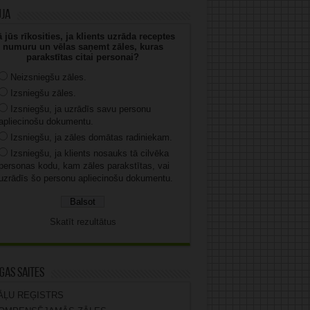
uja
 jūs rīkosities, ja klients uzrāda receptes
numuru un vēlas saņemt zāles, kuras
parakstītas citai personai?
Neizsniegšu zāles.
Izsniegšu zāles.
Izsniegšu, ja uzrādīs savu personu
apliecinošu dokumentu.
Izsniegšu, ja zāles domātas radiniekam.
Izsniegšu, ja klients nosauks tā cilvēka
personas kodu, kam zāles parakstītas, vai
uzrādīs šo personu apliecinošu dokumentu.
Skatīt rezultātus
gas saites
ĀĻU REĢISTRS