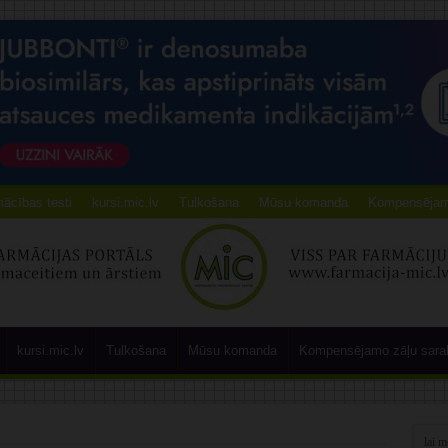
ācības testi
kursi.mic.lv
Tulkošana
Mūsu komanda
Kompensējamo
kursi.mic.lv
Tulkošana
Mūsu komanda
Kompensējamo zāļu sara