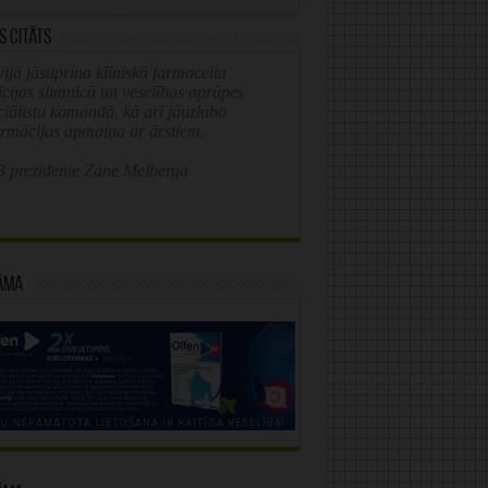
s citāts
ijā jāstiprina klīniskā farmaceita
īcijas slimnīcā un veselības aprūpes
ciālistu komandā, kā arī jāuzlabo
ormācijas apmaiņa ar ārstiem.
 prezidente Zane Melberga
āma