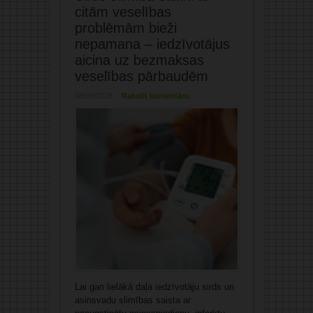
citām veselības
problēmām bieži
nepamana – iedzīvotājus
aicina uz bezmaksas
veselības pārbaudēm
08/06/2026
Rakstīt komentāru
Lai gan lielākā daļa iedzīvotāju sirds un
asinsvadu slimības saista ar