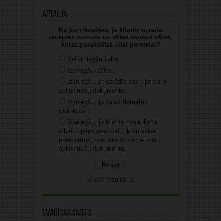
Aptauja
Kā jūs rīkosities, ja klients uzrāda
receptes numuru un vēlas saņemt zāles,
kuras parakstītas citai personai?
Neizsniegšu zāles.
Izsniegšu zāles.
Izsniegšu, ja uzrādīs savu personu
apliecinošu dokumentu.
Izsniegšu, ja zāles domātas
radiniekam.
Izsniegšu, ja klients nosauks tā
cilvēka personas kodu, kam zāles
parakstītas, vai uzrādīs šo personu
apliecinošu dokumentu.
Skatīt rezultātus
Svarīgas saites