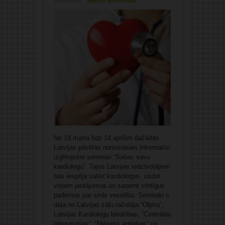
18/03/2025
Rakstīt komentāru
No 18.marta līdz 14.aprīlim dažādās
Latvijas pilsētās norisināsies informatīvi
izglītojošie semināri “Satiec savu
kardiologu”. Tajos Latvijas iedzīvotājiem
būs iespēja satikt kardiologus, uzdot
viņiem jautājumus un saņemt vērtīgus
padomus par sirds veselību. Semināri ir
daļa no Latvijas zāļu ražotāja “Olpha”,
Latvijas Kardiologu biedrības, “Centrālās
laboratorijas”, “Mēness aptiekas” un