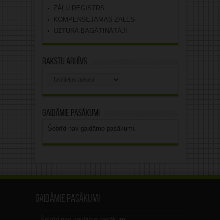
ZĀĻU REĢISTRS
KOMPENSĒJAMĀS ZĀLES
UZTURA BAGĀTINĀTĀJI
Rakstu arhīvs
Rakstu
arhīvs
Gaidāmie pasākumi
Šobrīd nav gaidāmo pasākumi.
Gaidāmie pasākumi
Šobrīd nav gaidāmo pasākumi.