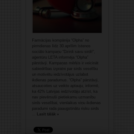
Farmācijas kompānija “Olpha” no
pirmdienas līdz 30.aprīlim īstenos
sociālo kampaņu “Dzirdi savu sirdi!”,
aģentūru LETA informēja “Olpha”
pārstāvji. Kampaņas mērķis ir veicināt
sabiedrības izpratni par sirds veselību
un motivētu iedzīvotājus uzlabot
ikdienas paradumus. “Olpha” pārstāvji,
atsaucoties uz veikto aptauju, informē,
ka 42% Latvijas iedzīvotāju atzīst, ka
nav pievērsuši pietiekamu uzmanību
sirds veselībai, vienlaikus viņu ikdienas
paradumi rada paaugstinātu risku sirds
...
Lasīt tālāk »