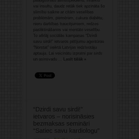
paaugstinātu asinsspiedienu, infarktu
vai insultu, daudz retāk tiek apzināta šo
slimību saikne ar citām veselības
problēmām, piemēram, cukura diabētu,
nieru darbības traucējumiem, redzes
pasliktināšanos vai mentālo veselību.
To atklāj sociālās kampaņas “Dzirdi
savu sirdi!” ietvaros pētījumu aģentūras
“Norstat” veiktā Latvijas iedzīvotāju
aptauja. Lai veicinātu izpratni par sirds
un asinsvadu ...
Lasīt tālāk »
“Dzirdi savu sirdi!”
ietvaros – norisināsies
bezmaksas semināri
“Satiec savu kardiologu”