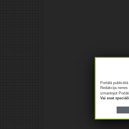
Portālā publicēt
Redakcija nenes 
izmantojot Portāl
Vai esat speciā