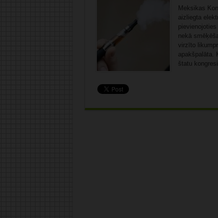
Meksikas Kongr
aizliegta elek
pievienojoties
nekā smēķēšan
virzīto likump
apakšpalāta. K
štatu kongresi