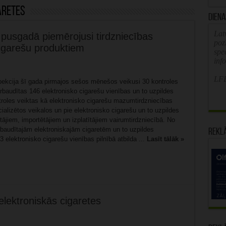
aretes
Diena
Latv
 pusgadā piemērojusi tirdzniecības
poz
cigarešu produktiem
spe
inf
LFB
pekcija šī gada pirmajos sešos mēnešos veikusi 30 kontroles
baudītas 146 elektronisko cigarešu vienības un to uzpildes
troles veiktas kā elektronisko cigarešu mazumtirdzniecības
cializētos veikalos un pie elektronisko cigarešu un to uzpildes
ājiem, importētājiem un izplatītājiem vairumtirdzniecībā. No
baudītajām elektroniskajām cigaretēm un to uzpildes
Rekl
 elektronisko cigarešu vienības pilnībā atbilda ...
Lasīt tālāk »
elektroniskās cigaretes