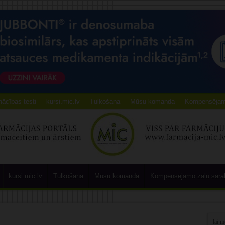
ācības testi
kursi.mic.lv
Tulkošana
Mūsu komanda
Kompensējamo
kursi.mic.lv
Tulkošana
Mūsu komanda
Kompensējamo zāļu sara
s