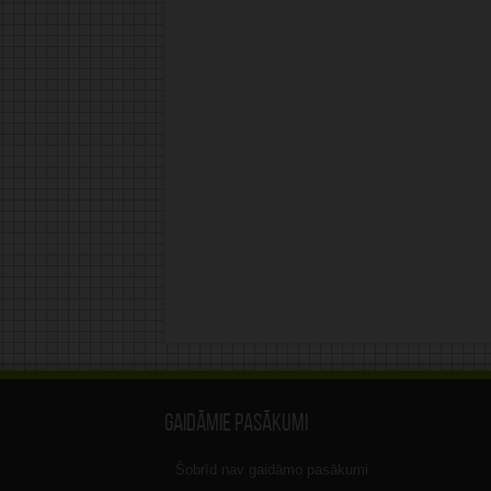
Gaidāmie pasākumi
Šobrīd nav gaidāmo pasākumi.