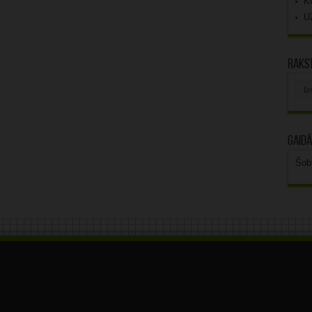
K
U
Rakst
Rak
arhī
Gaidā
Šob