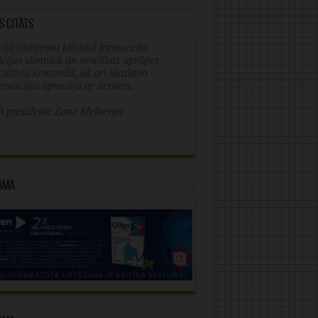
s citāts
ijā jāstiprina klīniskā farmaceita
īcijas slimnīcā un veselības aprūpes
ciālistu komandā, kā arī jāuzlabo
ormācijas apmaiņa ar ārstiem.
 prezidente Zane Melberga
āma