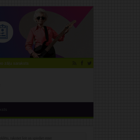
 zāļu saraksts
ksts