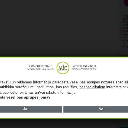
Rekl
ā rakstu un reklāmas informācija paredzēta veselības aprūpes nozares speciāl
atbildību sarežģījumu gadījumos, kas radušies,
nespeciālistiem
interpretējot 
ā publicēto reklāmas un/vai rakstu informāciju.
lists veselības aprūpes jomā?
Jā
Nē