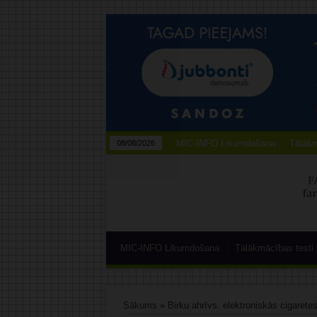
MIC-INFO Likumdošana
Tālākm
08/08/2026
MIC-INFO Likumdošana
Tālākmācības testi
Sākums
»
Birku ahrīvs: elektroniskās cigarete