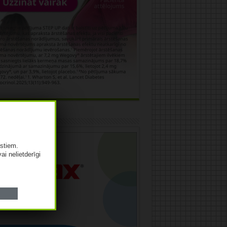
āma
istiem.
vai nelietderīgi