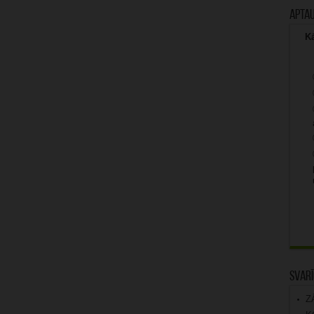
Apta
Kā
Svarī
Z