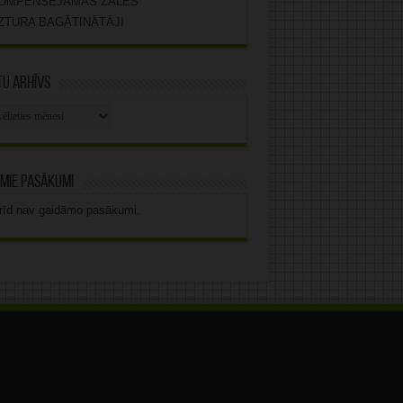
OMPENSĒJAMĀS ZĀLES
ZTURA BAGĀTINĀTĀJI
u arhīvs
stu
vs
mie pasākumi
rīd nav gaidāmo pasākumi.