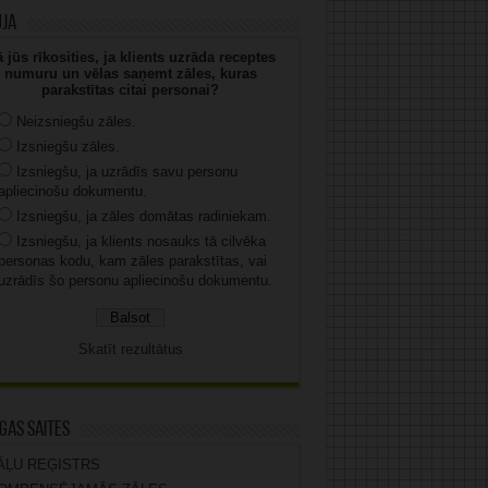
uja
 jūs rīkosities, ja klients uzrāda receptes
numuru un vēlas saņemt zāles, kuras
parakstītas citai personai?
Neizsniegšu zāles.
Izsniegšu zāles.
Izsniegšu, ja uzrādīs savu personu
apliecinošu dokumentu.
Izsniegšu, ja zāles domātas radiniekam.
Izsniegšu, ja klients nosauks tā cilvēka
personas kodu, kam zāles parakstītas, vai
uzrādīs šo personu apliecinošu dokumentu.
Skatīt rezultātus
gas saites
ĀĻU REĢISTRS