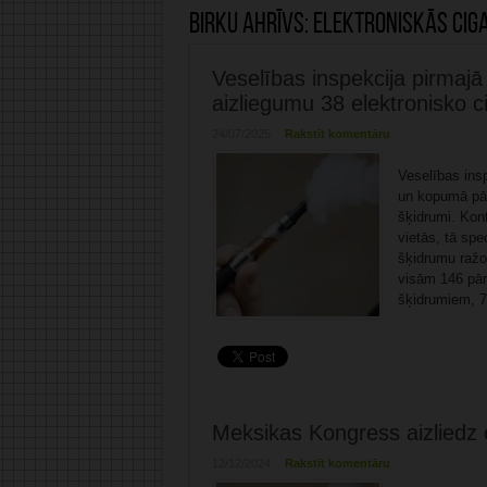
Birku ahrīvs:
elektroniskās cig
Veselības inspekcija pirmajā
aizliegumu 38 elektronisko 
24/07/2025
Rakstīt komentāru
Veselības ins
un kopumā pār
šķidrumi. Kon
vietās, tā spe
šķidrumu ražot
visām 146 pār
šķidrumiem, 73
Meksikas Kongress aizliedz 
12/12/2024
Rakstīt komentāru