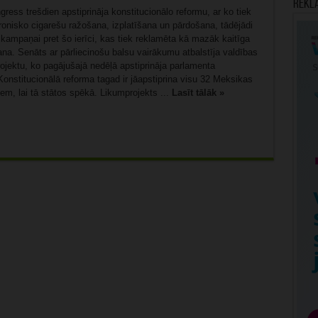
Rekl
ess trešdien apstiprināja konstitucionālo reformu, ar ko tiek
tronisko cigarešu ražošana, izplatīšana un pārdošana, tādējādi
 kampaņai pret šo ierīci, kas tiek reklamēta kā mazāk kaitīga
a. Senāts ar pārliecinošu balsu vairākumu atbalstīja valdības
rojektu, ko pagājušajā nedēļā apstiprināja parlamenta
onstitucionālā reforma tagad ir jāapstiprina visu 32 Meksikas
em, lai tā stātos spēkā. Likumprojekts ...
Lasīt tālāk »