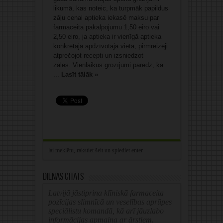
likumā, kas noteic, ka turpmāk papildus
zāļu cenai aptieka iekasē maksu par
farmaceita pakalpojumu 1,50 eiro vai
2,50 eiro, ja aptieka ir vienīgā aptieka
konkrētajā apdzīvotajā vietā, pirmreizēji
atprečojot recepti un izsniedzot
zāles. Vienlaikus grozījumi paredz, ka
...
Lasīt tālāk »
Dienas citāts
Latvijā jāstiprina klīniskā farmaceita
pozīcijas slimnīcā un veselības aprūpes
speciālistu komandā, kā arī jāuzlabo
informācijas apmaiņa ar ārstiem.