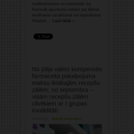
medikamentiem un nodrošināt, ka
finansiāli apsvērumi nekļūst par šķērsli
ārstēšanās uzsākšanai vai turpināšanai.
Atbalsts ...
Lasīt tālāk »
No jūlija valsts kompensēs
farmaceita pakalpojuma
maksu lētākajām recepšu
zālēm; no septembra –
visām recepšu zālēm
cilvēkiem ar I grupas
invaliditāti
24/03/2026
Rakstīt komentāru