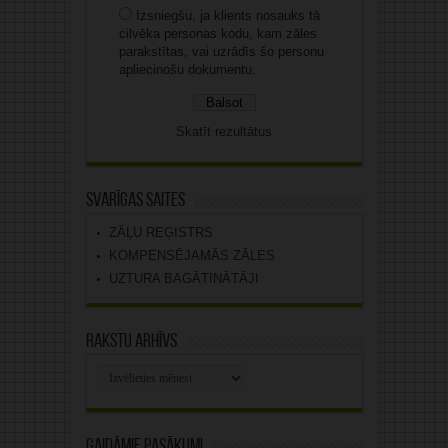
Izsniegšu, ja klients nosauks tā
cilvēka personas kodu, kam zāles
parakstītas, vai uzrādīs šo personu
apliecinošu dokumentu.
Skatīt rezultātus
Svarīgas saites
ZĀĻU REĢISTRS
KOMPENSĒJAMĀS ZĀLES
UZTURA BAGĀTINĀTĀJI
Rakstu arhīvs
Rakstu
arhīvs
Gaidāmie pasākumi