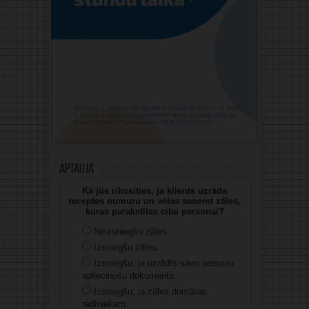
Aptauja
Kā jūs rīkosities, ja klients uzrāda
receptes numuru un vēlas saņemt zāles,
kuras parakstītas citai personai?
Neizsniegšu zāles.
Izsniegšu zāles.
Izsniegšu, ja uzrādīs savu personu
apliecinošu dokumentu.
Izsniegšu, ja zāles domātas
radiniekam.