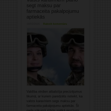
segt maksu par
farmaceita pakalpojumu
aptiekās
18/03/2025
Rakstīt komentāru
Valdība otrdien atbalstīja precizējumus
likumā, ar kuriem paredzēts noteikt, ka
valsts karavīriem segs maksu par
farmaceita pakalpojumu aptiekās. Šī
gada sākumā stājās spēkā grozījumi