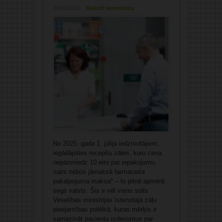
30/06/2026
Rakstīt komentāru
No 2025. gada 1. jūlija iedzīvotājiem,
iegādājoties recepšu zāles, kuru cena
nepārsniedz 10 eiro par iepakojumu,
vairs nebūs jāmaksā farmaceita
pakalpojuma maksa* – to pilnā apmērā
segs valsts. Šis ir vēl viens solis
Veselības ministrijas īstenotajā zāļu
pieejamības politikā, kuras mērķis ir
samazināt pacientu izdevumus par