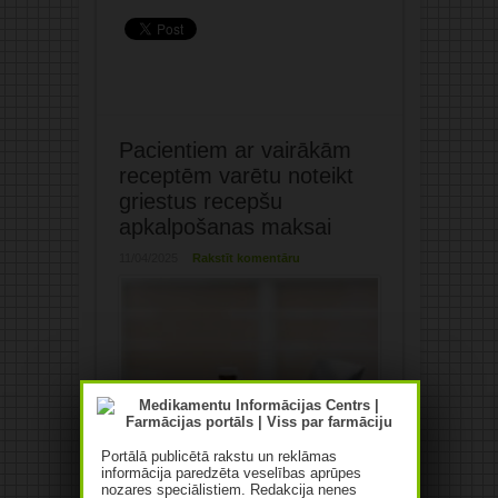
Pacientiem ar vairākām
receptēm varētu noteikt
griestus recepšu
apkalpošanas maksai
11/04/2025
Rakstīt komentāru
Portālā publicētā rakstu un reklāmas
informācija paredzēta veselības aprūpes
nozares speciālistiem. Redakcija nenes