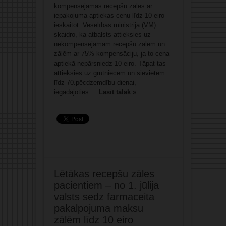
kompensējamās recepšu zāles ar
iepakojuma aptiekas cenu līdz 10 eiro
ieskaitot. Veselības ministrija (VM)
skaidro, ka atbalsts attieksies uz
nekompensējamām recepšu zālēm un
zālēm ar 75% kompensāciju, ja to cena
aptiekā nepārsniedz 10 eiro. Tāpat tas
attieksies uz grūtniecēm un sievietēm
līdz 70.pēcdzemdību dienai,
iegādājoties ...
Lasīt tālāk »
Lētākas recepšu zāles
pacientiem – no 1. jūlija
valsts sedz farmaceita
pakalpojuma maksu
zālēm līdz 10 eiro