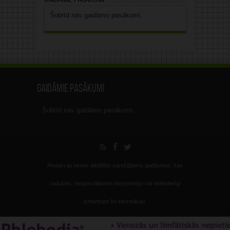
Šobrīd nav gaidāmo pasākumi.
Gaidāmie pasākumi
Šobrīd nav gaidāmo pasākumi.
Redakcija nenes atbildību sarežģījumu gadījumos, kas
radušies, nespeciālistiem interpretējot vai nelietderīgi
izmantojot šo informāciju.