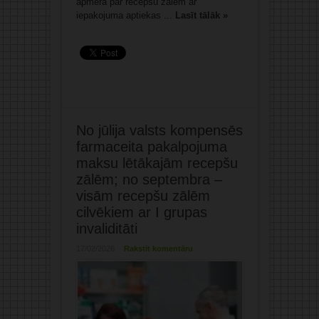
apmērā par recepšu zālēm ar
iepakojuma aptiekas ...
Lasīt tālāk »
No jūlija valsts kompensēs
farmaceita pakalpojuma
maksu lētākajām recepšu
zālēm; no septembra –
visām recepšu zālēm
cilvēkiem ar I grupas
invaliditāti
17/02/2026
Rakstīt komentāru