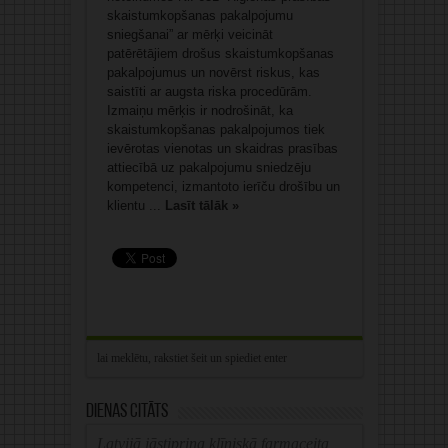
skaistumkopšanas pakalpojumu
sniegšanai” ar mērķi veicināt
patērētājiem drošus skaistumkopšanas
pakalpojumus un novērst riskus, kas
saistīti ar augsta riska procedūrām.
Izmaiņu mērķis ir nodrošināt, ka
skaistumkopšanas pakalpojumos tiek
ievērotas vienotas un skaidras prasības
attiecībā uz pakalpojumu sniedzēju
kompetenci, izmantoto ierīču drošību un
klientu ...
Lasīt tālāk »
Dienas citāts
Latvijā jāstiprina klīniskā farmaceita