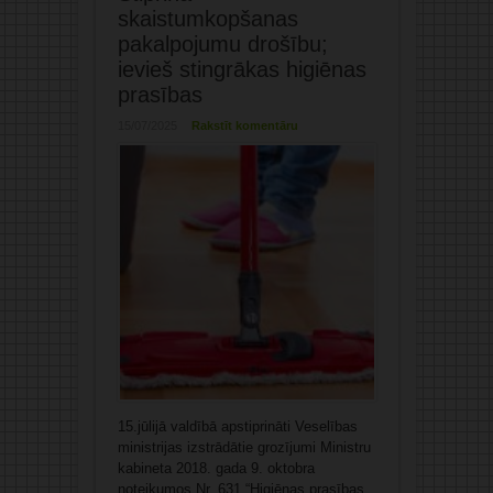
skaistumkopšanas
pakalpojumu drošību;
ievieš stingrākas higiēnas
prasības
15/07/2025
Rakstīt komentāru
15.jūlijā valdībā apstiprināti Veselības
ministrijas izstrādātie grozījumi Ministru
kabineta 2018. gada 9. oktobra
noteikumos Nr. 631 “Higiēnas prasības