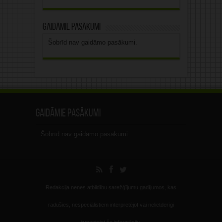
Gaidāmie pasākumi
Šobrīd nav gaidāmo pasākumi.
Gaidāmie pasākumi
Šobrīd nav gaidāmo pasākumi.
Redakcija nenes atbildību sarežģījumu gadījumos, kas
radušies, nespeciālistiem interpretējot vai nelietderīgi