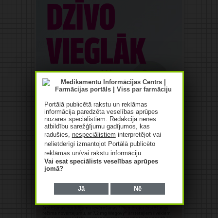
Portālā publicētā rakstu un reklāmas
informācija paredzēta veselības aprūpes
nozares speciālistiem. Redakcija nenes
atbildību sarežģījumu gadījumos, kas
radušies,
nespeciālistiem
interpretējot vai
nelietderīgi izmantojot Portālā publicēto
reklāmas un/vai rakstu informāciju.
Vai esat speciālists veselības aprūpes
jomā?
Jā
Nē