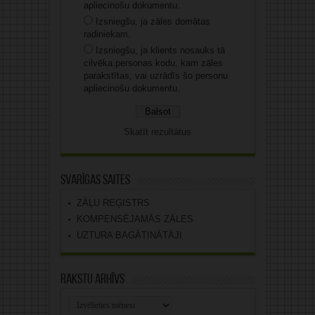
apliecinošu dokumentu.
Izsniegšu, ja zāles domātas
radiniekam.
Izsniegšu, ja klients nosauks tā
cilvēka personas kodu, kam zāles
parakstītas, vai uzrādīs šo personu
apliecinošu dokumentu.
Skatīt rezultātus
Svarīgas saites
ZĀĻU REĢISTRS
KOMPENSĒJAMĀS ZĀLES
UZTURA BAGĀTINĀTĀJI
Rakstu arhīvs
Rakstu
arhīvs