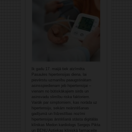
Ik gadu 17. maijā tiek atzīmēta
Pasaules hipertensijas diena, lai
pievērstu uzmanību paaugstinātam
asinsspiedienam jeb hipertensijai –
vienam no būtiskākajiem sirds un
asinsvadu slimību riska faktoriem.
Vairāk par simptomiem, kas norāda uz
hipertensiju, sekām neārstēšanas
gadījumā un līdzestības nozīmi
hipertensijas ārstēšanā stāsta digitālās
klīnikas Medon kardiologs Sergejs Pikta
un BENU Aptiekas klīniskā farmaceite