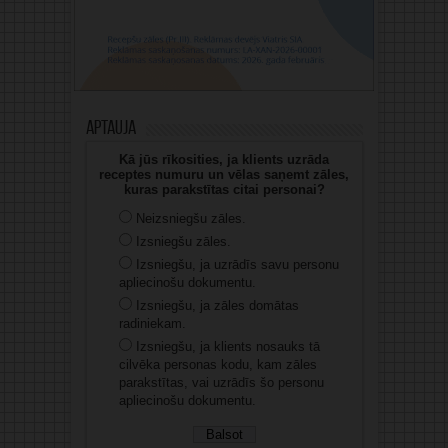
Aptauja
Kā jūs rīkosities, ja klients uzrāda
receptes numuru un vēlas saņemt zāles,
kuras parakstītas citai personai?
Neizsniegšu zāles.
Izsniegšu zāles.
Izsniegšu, ja uzrādīs savu personu
apliecinošu dokumentu.
Izsniegšu, ja zāles domātas
radiniekam.
Izsniegšu, ja klients nosauks tā
cilvēka personas kodu, kam zāles
parakstītas, vai uzrādīs šo personu
apliecinošu dokumentu.