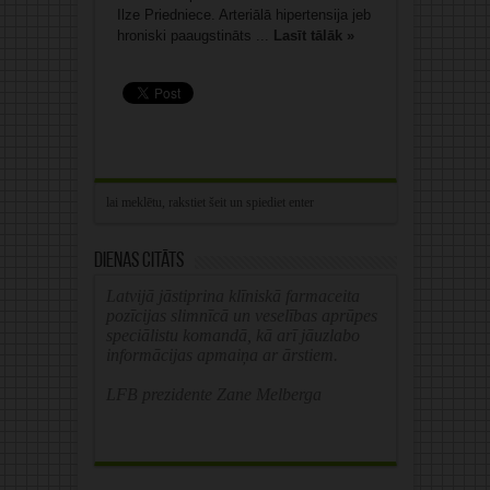
Ilze Priedniece. Arteriālā hipertensija jeb
hroniski paaugstināts ...
Lasīt tālāk »
Dienas citāts
Latvijā jāstiprina klīniskā farmaceita
pozīcijas slimnīcā un veselības aprūpes
speciālistu komandā, kā arī jāuzlabo
informācijas apmaiņa ar ārstiem.
LFB prezidente Zane Melberga