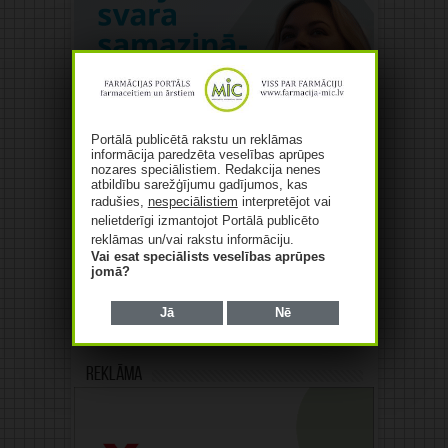
Portālā publicētā rakstu un reklāmas
informācija paredzēta veselības aprūpes
nozares speciālistiem. Redakcija nenes
atbildību sarežģījumu gadījumos, kas
radušies,
nespeciālistiem
interpretējot vai
nelietderīgi izmantojot Portālā publicēto
reklāmas un/vai rakstu informāciju.
Vai esat speciālists veselības aprūpes
jomā?
Jā
Nē
Reklāma