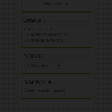
Skatīt rezultātus
Svarīgas saites
ZĀĻU REĢISTRS
KOMPENSĒJAMĀS ZĀLES
UZTURA BAGĀTINĀTĀJI
Rakstu arhīvs
Rakstu
arhīvs
Gaidāmie pasākumi
Šobrīd nav gaidāmo pasākumi.