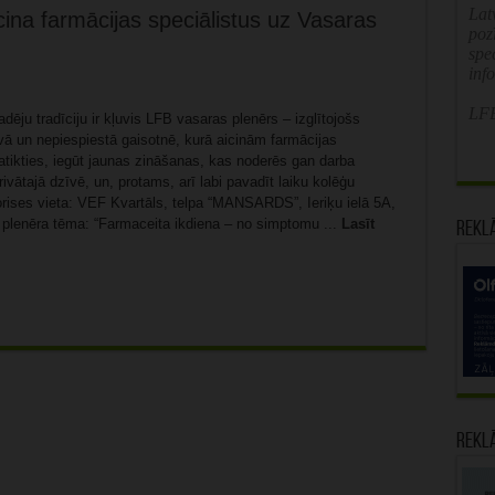
Latv
cina farmācijas speciālistus uz Vasaras
poz
spe
inf
LFB
adēju tradīciju ir kļuvis LFB vasaras plenērs – izglītojošs
ā un nepiespiestā gaisotnē, kurā aicinām farmācijas
atikties, iegūt jaunas zināšanas, kas noderēs gan darba
rivātajā dzīvē, un, protams, arī labi pavadīt laiku kolēģu
orises vieta: VEF Kvartāls, telpa “MANSARDS”, Ieriķu ielā 5A,
 plenēra tēma: “Farmaceita ikdiena – no simptomu ...
Lasīt
Rekl
Rekl