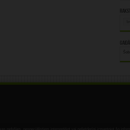
Rakst
Rak
arhī
Gaidā
Šob
s radušies, nespeciālistiem interpretējot vai nelietderīgi izmantojot šo infor