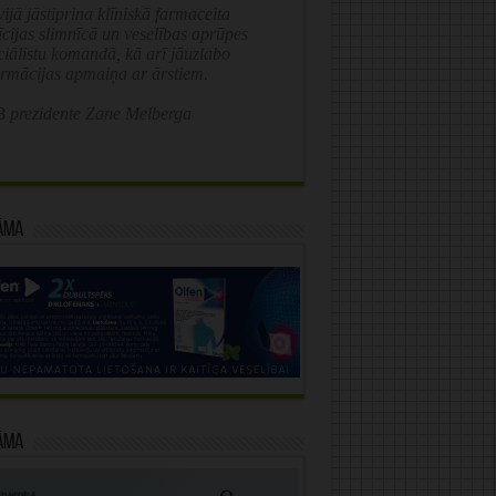
ijā jāstiprina klīniskā farmaceita
īcijas slimnīcā un veselības aprūpes
ciālistu komandā, kā arī jāuzlabo
ormācijas apmaiņa ar ārstiem.
 prezidente Zane Melberga
āma
āma