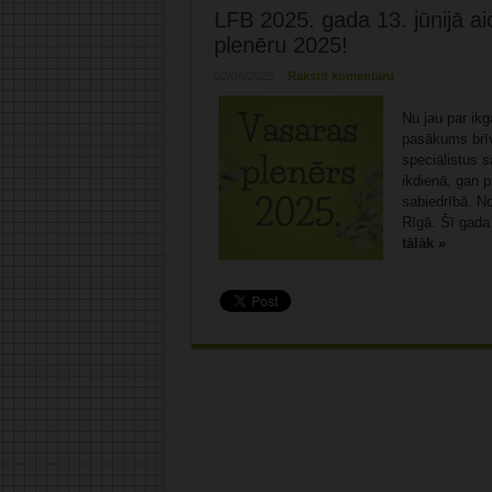
LFB 2025. gada 13. jūnijā ai
plenēru 2025!
02/06/2025
Rakstīt komentāru
Nu jau par ikg
pasākums brīv
speciālistus s
ikdienā, gan p
sabiedrībā. N
Rīgā. Šī gada
tālāk »