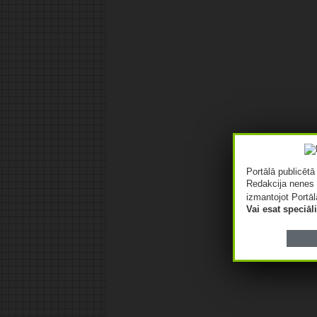
Portālā publicēt
Redakcija nenes 
izmantojot Portāl
Vai esat speciā