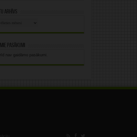
u arhīvs
stu
vs
mie pasākumi
rīd nav gaidāmo pasākumi.
māciju.