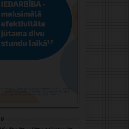
uja
 jūs rīkosities, ja klients uzrāda receptes