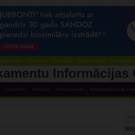
ācības testi
kursi.mic.lv
Tulkošana
Mūsu komanda
Kompensējamo
kursi.mic.lv
Tulkošana
Mūsu komanda
Kompensējamo zāļu sara
Diena