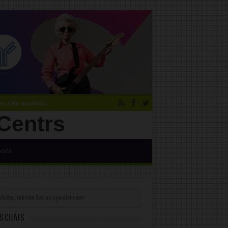
 zāļu saraksts
ksts
s citāts