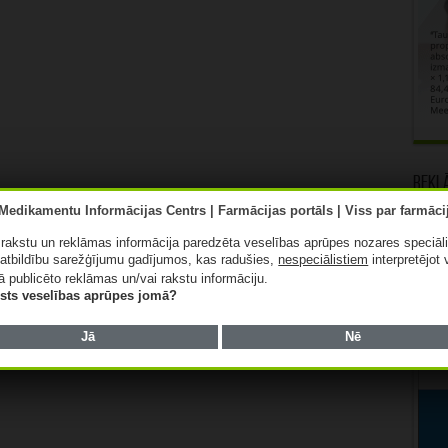
Rekl
ā rakstu un reklāmas informācija paredzēta veselības aprūpes nozares speciāl
atbildību sarežģījumu gadījumos, kas radušies,
nespeciālistiem
interpretējot 
ā publicēto reklāmas un/vai rakstu informāciju.
lists veselības aprūpes jomā?
Jā
Nē