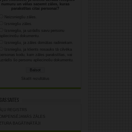
numuru un vēlas saņemt zāles, kuras
parakstītas citai personai?
Neizsniegšu zāles.
Izsniegšu zāles.
Izsniegšu, ja uzrādīs savu personu
apliecinošu dokumentu.
Izsniegšu, ja zāles domātas radiniekam.
Izsniegšu, ja klients nosauks tā cilvēka
personas kodu, kam zāles parakstītas, vai
uzrādīs šo personu apliecinošu dokumentu.
Skatīt rezultātus
gas saites
ĀĻU REĢISTRS
OMPENSĒJAMĀS ZĀLES
ZTURA BAGĀTINĀTĀJI