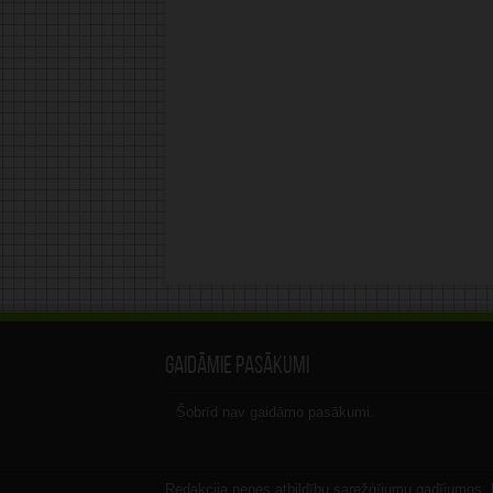
Gaidāmie pasākumi
Šobrīd nav gaidāmo pasākumi.
Redakcija nenes atbildību sarežģījumu gadījumos, ka