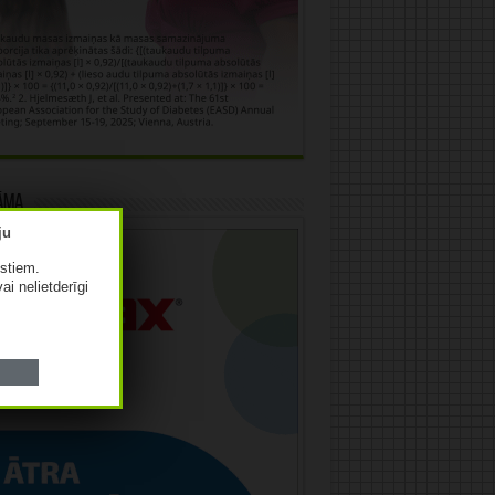
āma
istiem.
vai nelietderīgi