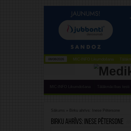
MIC-INFO Likumdošana
Tālākm
08/08/2026
MIC-INFO Likumdošana
Tālākmācības testi
Sākums
»
Birku ahrīvs: Inese Pētersone
Birku ahrīvs:
Inese Pētersone