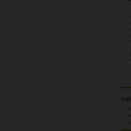
Svarī
Z
K
U