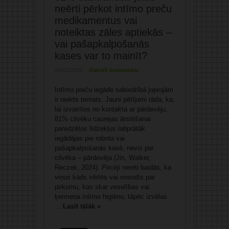
neērti pērkot intīmo preču
medikamentus vai
noteiktas zāles aptiekās –
vai pašapkalpošanās
kases var to mainīt?
28/01/2026
Rakstīt komentāru
Intīmo preču iegāde sabiedrībā joprojām
ir neērts temats. Jauni pētījumi rāda, ka,
lai izvairītos no kontakta ar pārdevēju,
81% cilvēku caurejas ārstēšanai
paredzētos līdzekļus labprātāk
iegādājas pie robota vai
pašapkalpošanās kasē, nevis pie
cilvēka – pārdevēja (Jin, Walker,
Reczek, 2024). Pircēji nereti baidās, ka
viņus kāds vērtēs vai nosodīs par
pirkumu, kas skar veselības vai
ķermeņa intīmo higiēnu, tāpēc izvēlas
...
Lasīt tālāk »