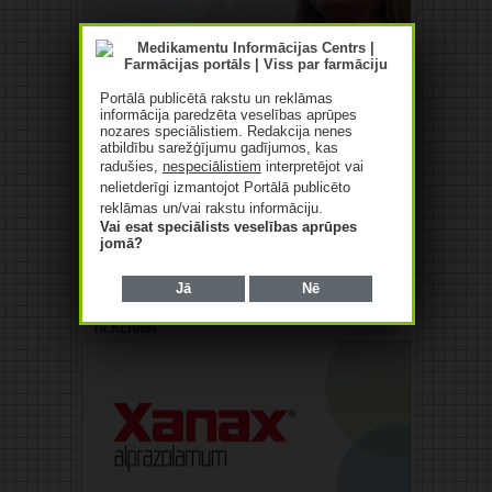
Portālā publicētā rakstu un reklāmas
informācija paredzēta veselības aprūpes
nozares speciālistiem. Redakcija nenes
atbildību sarežģījumu gadījumos, kas
radušies,
nespeciālistiem
interpretējot vai
nelietderīgi izmantojot Portālā publicēto
reklāmas un/vai rakstu informāciju.
Vai esat speciālists veselības aprūpes
jomā?
Jā
Nē
Reklāma