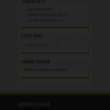
Svarīgas saites
ZĀĻU REĢISTRS
KOMPENSĒJAMĀS ZĀLES
UZTURA BAGĀTINĀTĀJI
Rakstu arhīvs
Rakstu
arhīvs
Gaidāmie pasākumi
Šobrīd nav gaidāmo pasākumi.
Gaidāmie pasākumi