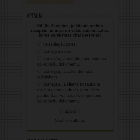
Aptauja
Kā jūs rīkosities, ja klients uzrāda
receptes numuru un vēlas saņemt zāles,
kuras parakstītas citai personai?
Neizsniegšu zāles.
Izsniegšu zāles.
Izsniegšu, ja uzrādīs savu personu
apliecinošu dokumentu.
Izsniegšu, ja zāles domātas
radiniekam.
Izsniegšu, ja klients nosauks tā
cilvēka personas kodu, kam zāles
parakstītas, vai uzrādīs šo personu
apliecinošu dokumentu.
Skatīt rezultātus