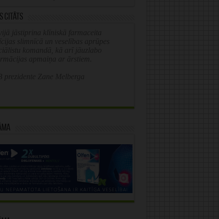
s citāts
ijā jāstiprina klīniskā farmaceita
īcijas slimnīcā un veselības aprūpes
ciālistu komandā, kā arī jāuzlabo
ormācijas apmaiņa ar ārstiem.
 prezidente Zane Melberga
āma