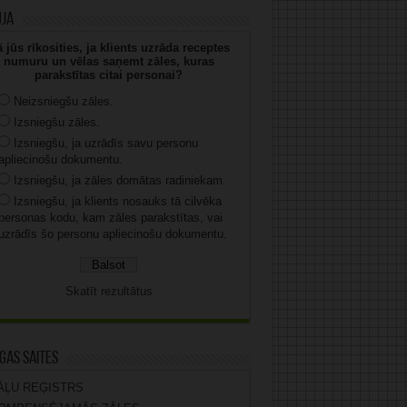
uja
 jūs rīkosities, ja klients uzrāda receptes
numuru un vēlas saņemt zāles, kuras
parakstītas citai personai?
Neizsniegšu zāles.
Izsniegšu zāles.
Izsniegšu, ja uzrādīs savu personu
apliecinošu dokumentu.
Izsniegšu, ja zāles domātas radiniekam.
Izsniegšu, ja klients nosauks tā cilvēka
personas kodu, kam zāles parakstītas, vai
uzrādīs šo personu apliecinošu dokumentu.
Skatīt rezultātus
gas saites
ĀĻU REĢISTRS