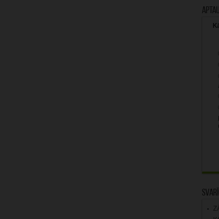
Apta
Kā
Svarī
Z