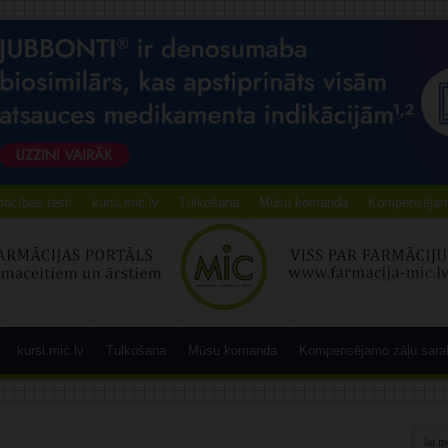
ācības testi
kursi.mic.lv
Tulkošana
Mūsu komanda
Kompensējamo
kursi.mic.lv
Tulkošana
Mūsu komanda
Kompensējamo zāļu sara