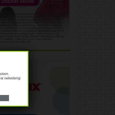
āma
istiem.
vai nelietderīgi