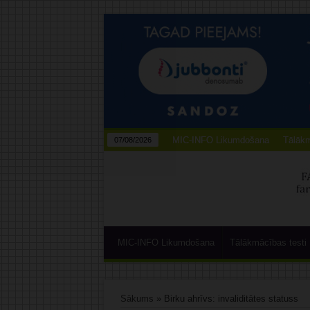
MIC-INFO Likumdošana
Tālākm
07/08/2026
MIC-INFO Likumdošana
Tālākmācības testi
Sākums
»
Birku ahrīvs: invaliditātes statuss