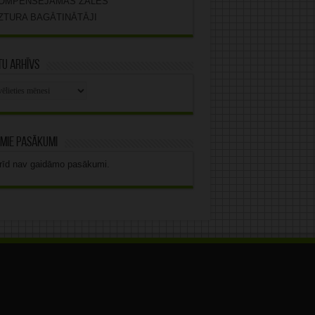
OMPENSĒJAMĀS ZĀLES
ZTURA BAGĀTINĀTĀJI
u arhīvs
stu
vs
mie pasākumi
rīd nav gaidāmo pasākumi.