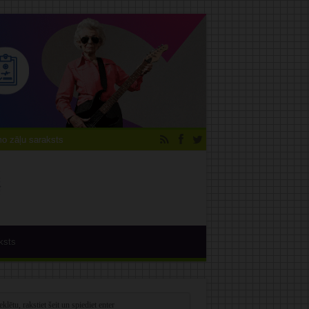
 zāļu saraksts
ksts