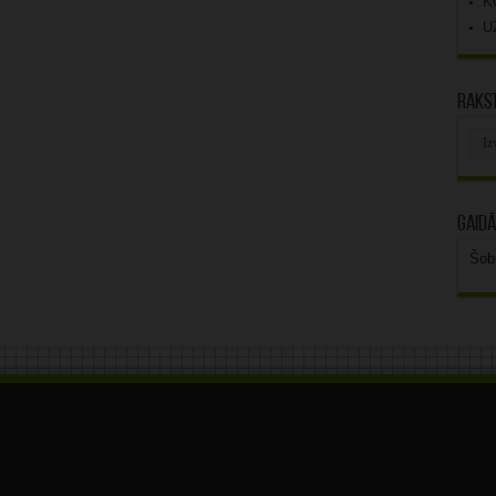
K
U
Rakst
Rak
arhī
Gaidā
Šob