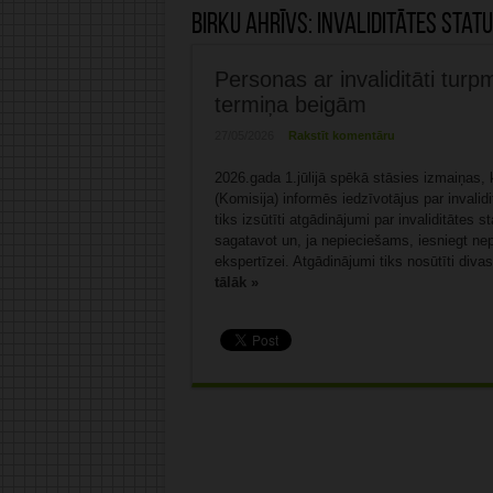
Birku ahrīvs:
invaliditātes stat
Personas ar invaliditāti tu
termiņa beigām
27/05/2026
Rakstīt komentāru
2026.gada 1.jūlijā spēkā stāsies izmaiņas, 
(Komisija) informēs iedzīvotājus par invali
tiks izsūtīti atgādinājumi par invaliditātes 
sagatavot un, ja nepieciešams, iesniegt ne
ekspertīzei. Atgādinājumi tiks nosūtīti divas
tālāk »