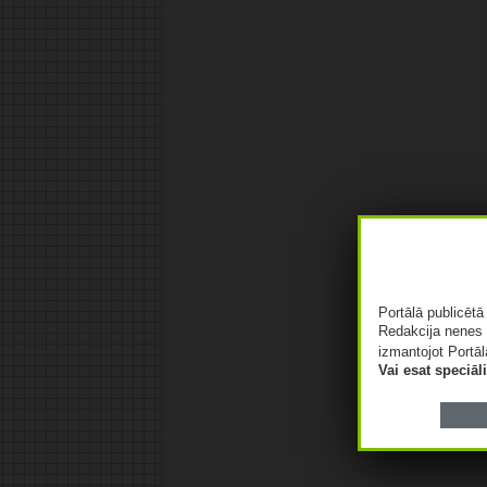
Portālā publicēt
Redakcija nenes 
izmantojot Portāl
Vai esat speciā