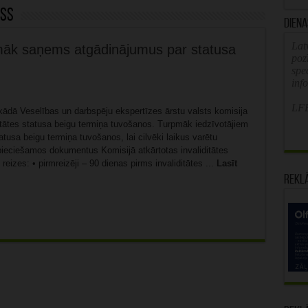
uss
Diena
Latv
rpmāk saņems atgādinājumus par statusa
poz
spe
inf
LFB
kādā Veselības un darbspēju ekspertīzes ārstu valsts komisija
ditātes statusa beigu termiņa tuvošanos. Turpmāk iedzīvotājiem
statusa beigu termiņa tuvošanos, lai cilvēki laikus varētu
pieciešamos dokumentus Komisijā atkārtotas invaliditātes
 reizes: • pirmreizēji – 90 dienas pirms invaliditātes ...
Lasīt
Rekl