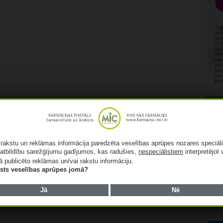
Rekl
ā rakstu un reklāmas informācija paredzēta veselības aprūpes nozares speciāl
atbildību sarežģījumu gadījumos, kas radušies,
nespeciālistiem
interpretējot 
ā publicēto reklāmas un/vai rakstu informāciju.
lists veselības aprūpes jomā?
Jā
Nē