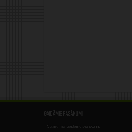
Gaidāmie pasākumi
Šobrīd nav gaidāmo pasākumi.