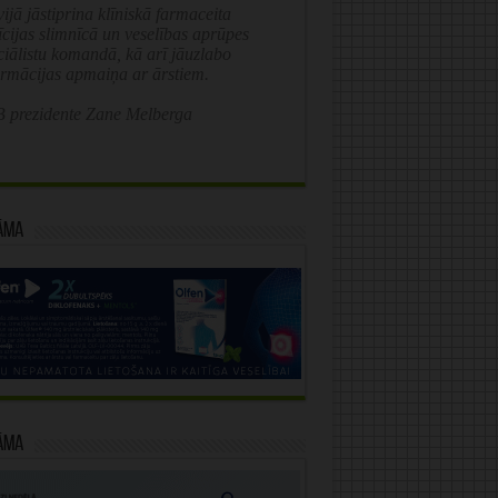
ijā jāstiprina klīniskā farmaceita
īcijas slimnīcā un veselības aprūpes
ciālistu komandā, kā arī jāuzlabo
ormācijas apmaiņa ar ārstiem.
 prezidente Zane Melberga
āma
āma