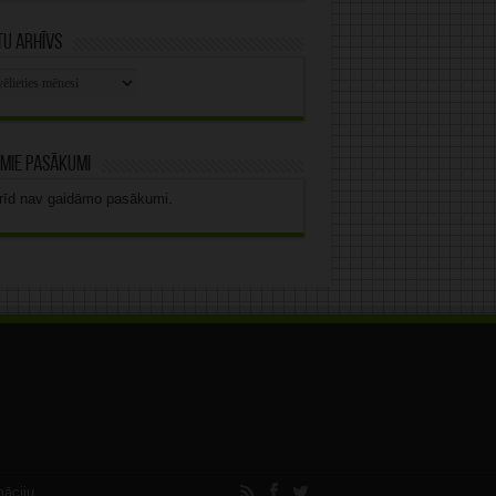
u arhīvs
stu
vs
mie pasākumi
rīd nav gaidāmo pasākumi.
māciju.