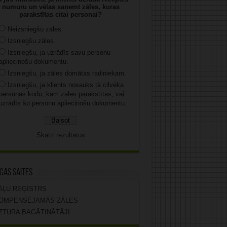
numuru un vēlas saņemt zāles, kuras
parakstītas citai personai?
Neizsniegšu zāles.
Izsniegšu zāles.
Izsniegšu, ja uzrādīs savu personu
apliecinošu dokumentu.
Izsniegšu, ja zāles domātas radiniekam.
Izsniegšu, ja klients nosauks tā cilvēka
personas kodu, kam zāles parakstītas, vai
uzrādīs šo personu apliecinošu dokumentu.
Skatīt rezultātus
gas saites
ĀĻU REĢISTRS
OMPENSĒJAMĀS ZĀLES
ZTURA BAGĀTINĀTĀJI