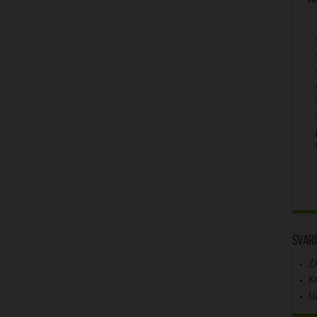
Svarī
Z
K
U