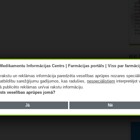
Rekl
ā rakstu un reklāmas informācija paredzēta veselības aprūpes nozares speciāl
atbildību sarežģījumu gadījumos, kas radušies,
nespeciālistiem
interpretējot 
ā publicēto reklāmas un/vai rakstu informāciju.
lists veselības aprūpes jomā?
Jā
Nē