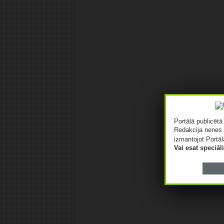
Portālā publicēt
Redakcija nenes 
izmantojot Portāl
Vai esat speciā