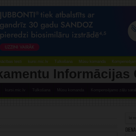
ācības testi
kursi.mic.lv
Tulkošana
Mūsu komanda
Kompensējamo
kursi.mic.lv
Tulkošana
Mūsu komanda
Kompensējamo zāļu sara
Diena