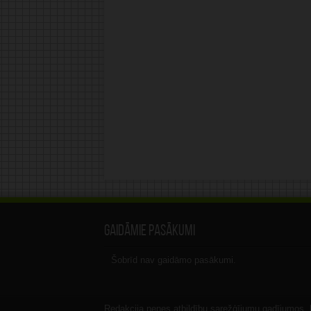
Gaidāmie pasākumi
Šobrīd nav gaidāmo pasākumi.
Redakcija nenes atbildību sarežģījumu gadījumos, ka