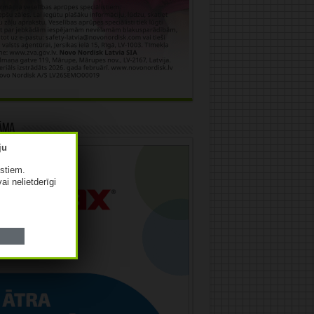
āma
istiem.
vai nelietderīgi