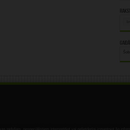
Rakst
Rak
arhī
Gaidā
Šob
s radušies, nespeciālistiem interpretējot vai nelietderīgi izmantojot šo infor