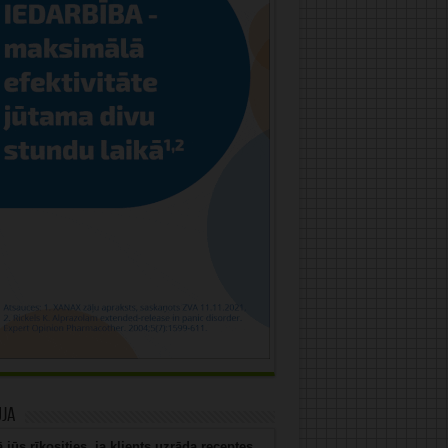
uja
 jūs rīkosities, ja klients uzrāda receptes