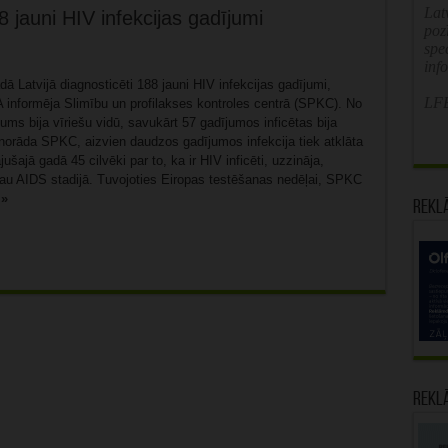
Latv
 jauni HIV infekcijas gadījumi
poz
spe
inf
ā Latvijā diagnosticēti 188 jauni HIV infekcijas gadījumi,
LFB
 informēja Slimību un profilakses kontroles centrā (SPKC). No
ums bija vīriešu vidū, savukārt 57 gadījumos inficētas bija
 norāda SPKC, aizvien daudzos gadījumos infekcija tiek atklāta
ušajā gadā 45 cilvēki par to, ka ir HIV inficēti, uzzināja,
 jau AIDS stadijā. Tuvojoties Eiropas testēšanas nedēļai, SPKC
 »
Rekl
Rekl