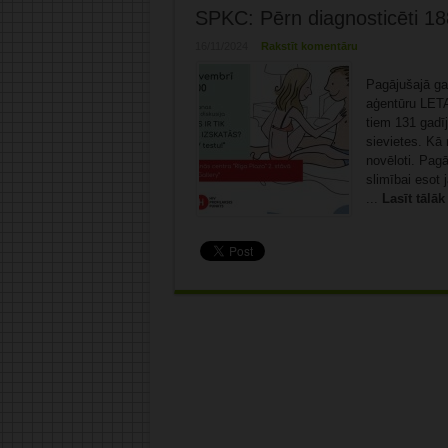
SPKC: Pērn diagnosticēti 188
16/11/2024
Rakstīt komentāru
Pagājušajā gad
aģentūru LETA
tiem 131 gadīj
sievietes. Kā
novēloti. Pagāj
slimībai esot
...
Lasīt tālāk