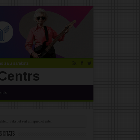
 zāļu saraksts
ksts
s citāts