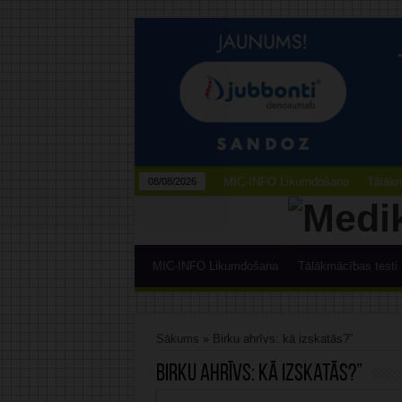
MIC-INFO Likumdošana
Tālākm
08/08/2026
MIC-INFO Likumdošana
Tālākmācības testi
Sākums
»
Birku ahrīvs: kā izskatās?”
Birku ahrīvs:
kā izskatās?”