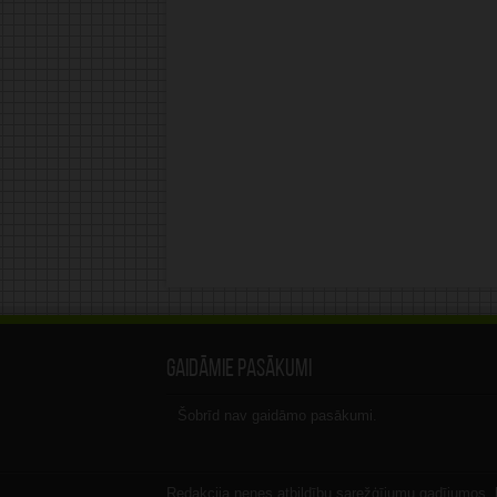
Gaidāmie pasākumi
Šobrīd nav gaidāmo pasākumi.
Redakcija nenes atbildību sarežģījumu gadījumos, ka