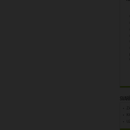
Svarī
Z
K
U