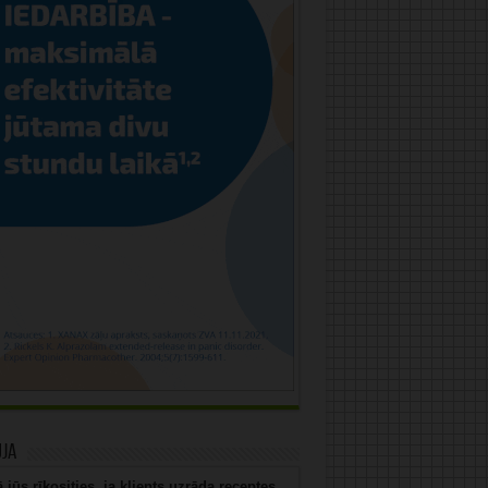
uja
 jūs rīkosities, ja klients uzrāda receptes