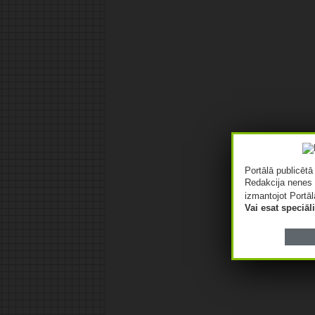
Portālā publicēt
Redakcija nenes 
izmantojot Portāl
Vai esat speciā