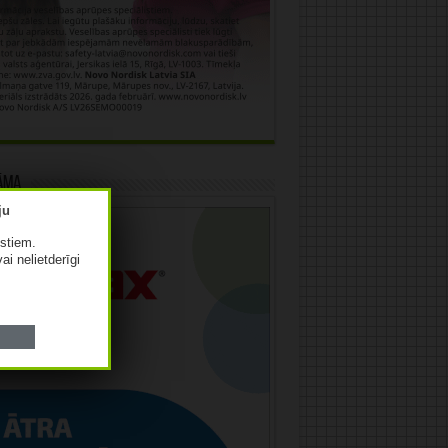
āma
istiem.
vai nelietderīgi