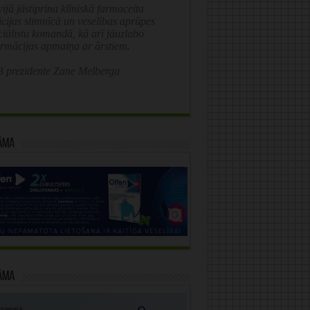
ijā jāstiprina klīniskā farmaceita
īcijas slimnīcā un veselības aprūpes
ciālistu komandā, kā arī jāuzlabo
ormācijas apmaiņa ar ārstiem.
 prezidente Zane Melberga
āma
āma