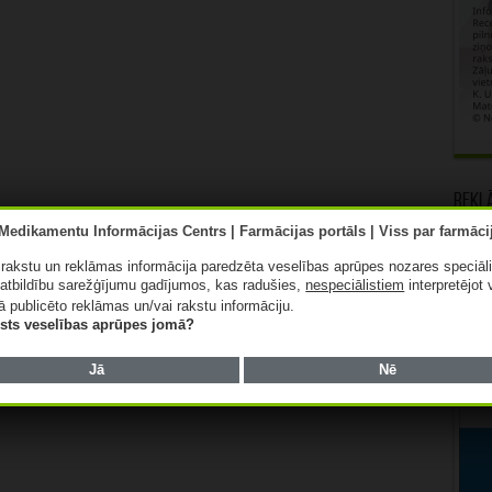
Rekl
ā rakstu un reklāmas informācija paredzēta veselības aprūpes nozares speciāl
atbildību sarežģījumu gadījumos, kas radušies,
nespeciālistiem
interpretējot 
ā publicēto reklāmas un/vai rakstu informāciju.
lists veselības aprūpes jomā?
Jā
Nē