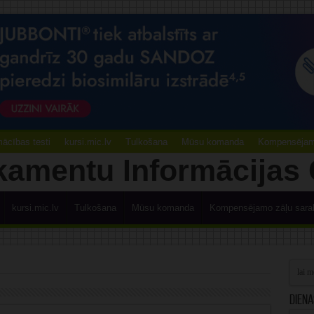
ācības testi
kursi.mic.lv
Tulkošana
Mūsu komanda
Kompensējamo
kursi.mic.lv
Tulkošana
Mūsu komanda
Kompensējamo zāļu sara
Diena