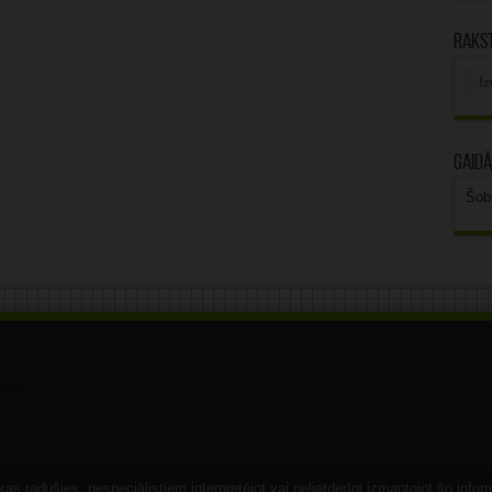
Rakst
Rak
arhī
Gaidā
Šob
s radušies, nespeciālistiem interpretējot vai nelietderīgi izmantojot šo infor