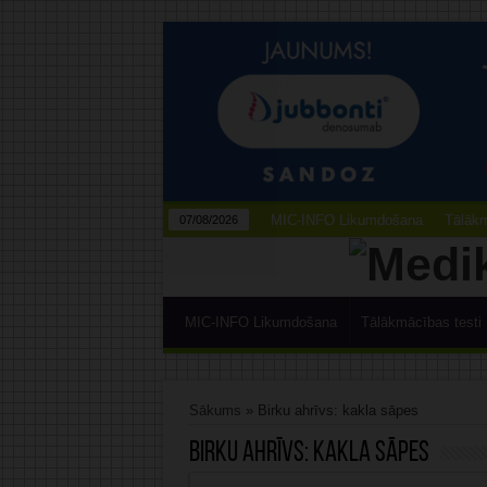
MIC-INFO Likumdošana
Tālākm
07/08/2026
MIC-INFO Likumdošana
Tālākmācības testi
Sākums
»
Birku ahrīvs: kakla sāpes
Birku ahrīvs:
kakla sāpes