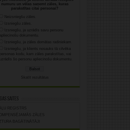
numuru un vēlas saņemt zāles, kuras
parakstītas citai personai?
Neizsniegšu zāles.
Izsniegšu zāles.
Izsniegšu, ja uzrādīs savu personu
apliecinošu dokumentu.
Izsniegšu, ja zāles domātas radiniekam.
Izsniegšu, ja klients nosauks tā cilvēka
personas kodu, kam zāles parakstītas, vai
uzrādīs šo personu apliecinošu dokumentu.
Skatīt rezultātus
gas saites
ĀĻU REĢISTRS
OMPENSĒJAMĀS ZĀLES
ZTURA BAGĀTINĀTĀJI