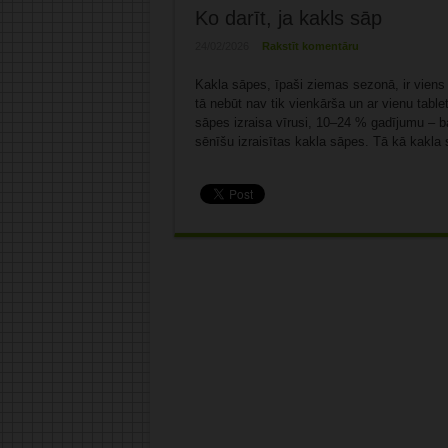
Ko darīt, ja kakls sāp
24/02/2026
Rakstīt komentāru
Kakla sāpes, īpaši ziemas sezonā, ir viens
tā nebūt nav tik vienkārša un ar vienu tabl
sāpes izraisa vīrusi, 10–24 % gadījumu – ba
sēnīšu izraisītas kakla sāpes. Tā kā kakla s