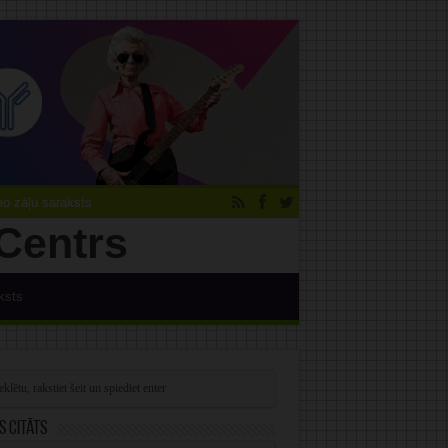
 zāļu saraksts
ksts
s citāts