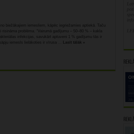
Latv
poz
spe
inf
 no biežākajiem iemesliem, kāpēc iegriežamies aptiekā. Taču
LFB
eti risināma problēma. “Vairumā gadījumu – 50–80 % – kakla
kteriālas infekcijas, savukārt aptuveni 1 % gadījumu tās ir
āpju iemesls lielākoties ir vīrusa ...
Lasīt tālāk »
Rekl
Rekl