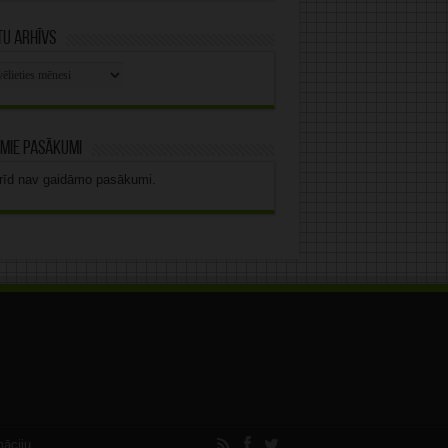
u arhīvs
stu
vs
mie pasākumi
rīd nav gaidāmo pasākumi.
māciju.