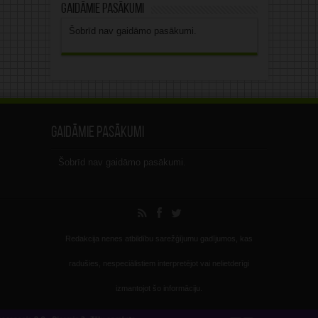
Gaidāmie pasākumi
Šobrīd nav gaidāmo pasākumi.
Gaidāmie pasākumi
Šobrīd nav gaidāmo pasākumi.
Redakcija nenes atbildību sarežģījumu gadījumos, kas
radušies, nespeciālistiem interpretējot vai nelietderīgi
izmantojot šo informāciju.