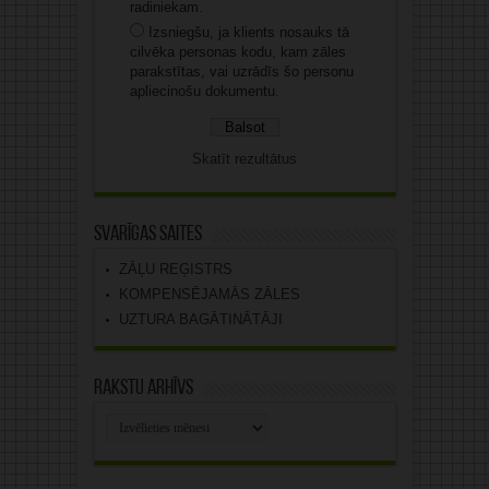
radiniekam.
Izsniegšu, ja klients nosauks tā
cilvēka personas kodu, kam zāles
parakstītas, vai uzrādīs šo personu
apliecinošu dokumentu.
Skatīt rezultātus
Svarīgas saites
ZĀĻU REĢISTRS
KOMPENSĒJAMĀS ZĀLES
UZTURA BAGĀTINĀTĀJI
Rakstu arhīvs
Rakstu
arhīvs