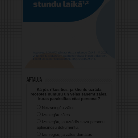
Aptauja
Kā jūs rīkosities, ja klients uzrāda
receptes numuru un vēlas saņemt zāles,
kuras parakstītas citai personai?
Neizsniegšu zāles.
Izsniegšu zāles.
Izsniegšu, ja uzrādīs savu personu
apliecinošu dokumentu.
Izsniegšu, ja zāles domātas