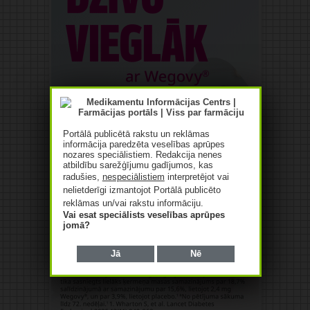
Portālā publicētā rakstu un reklāmas
informācija paredzēta veselības aprūpes
nozares speciālistiem. Redakcija nenes
atbildību sarežģījumu gadījumos, kas
radušies,
nespeciālistiem
interpretējot vai
nelietderīgi izmantojot Portālā publicēto
reklāmas un/vai rakstu informāciju.
Vai esat speciālists veselības aprūpes
jomā?
Jā
Nē