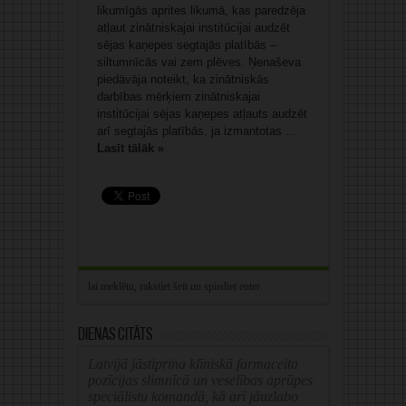
likumīgās aprites likumā, kas paredzēja
atļaut zinātniskajai institūcijai audzēt
sējas kaņepes segtajās platībās –
siltumnīcās vai zem plēves. Ņenaševa
piedāvāja noteikt, ka zinātniskās
darbības mērķiem zinātniskajai
institūcijai sējas kaņepes atļauts audzēt
arī segtajās platībās, ja izmantotas ...
Lasīt tālāk »
Dienas citāts
Latvijā jāstiprina klīniskā farmaceita
pozīcijas slimnīcā un veselības aprūpes
speciālistu komandā, kā arī jāuzlabo