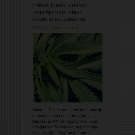
priekšlikumu jaunam
regulējumam sējas
kaņepju audzēšanai
20/01/2026
Rakstīt komentāru
Saeimas Sociālo un darba lietu komisija
otrdien noraidīja deputātes Antoņinas
Ņenaševas (P) iesniegto priekšlikumu
grozījumiem Narkotisko un psihotropo
vielu un zāļu, kā arī prekursoru