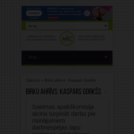
Sākums
»
Birku ahrīvs: Kaspars Gorkšs
Birku ahrīvs:
Kaspars Gorkšs
Saeimas apakškomisija
aicina turpināt darbu pie
risinājumiem
darbnespējas lapu