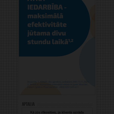
Aptauja
Kā jūs rīkosities, ja klients uzrāda