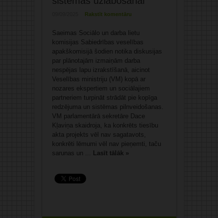
sistēmas uzlabošanai
09/09/2025
Rakstīt komentāru
Saeimas Sociālo un darba lietu
komisijas Sabiedrības veselības
apakškomisijā šodien notika diskusijas
par plānotajām izmaiņām darba
nespējas lapu izrakstīšanā, aicinot
Veselības ministriju (VM) kopā ar
nozares ekspertiem un sociālajiem
partneriem turpināt strādāt pie kopīga
redzējuma un sistēmas pilnveidošanas.
VM parlamentārā sekretāre Dace
Kļaviņa skaidroja, ka konkrēts tiesību
akta projekts vēl nav sagatavots,
konkrēti lēmumi vēl nav pieņemti, taču
sarunas un ...
Lasīt tālāk »