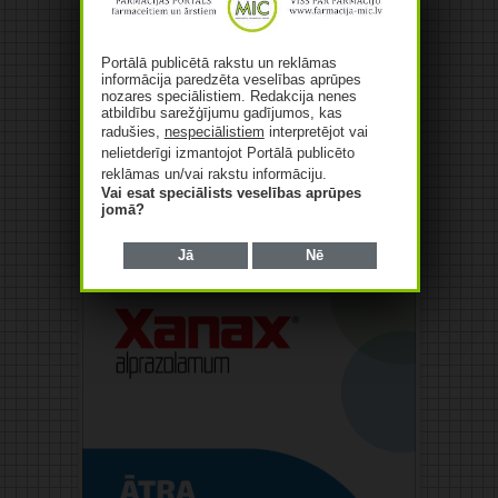
Portālā publicētā rakstu un reklāmas
informācija paredzēta veselības aprūpes
nozares speciālistiem. Redakcija nenes
atbildību sarežģījumu gadījumos, kas
radušies,
nespeciālistiem
interpretējot vai
nelietderīgi izmantojot Portālā publicēto
reklāmas un/vai rakstu informāciju.
Vai esat speciālists veselības aprūpes
jomā?
Reklāma
Jā
Nē