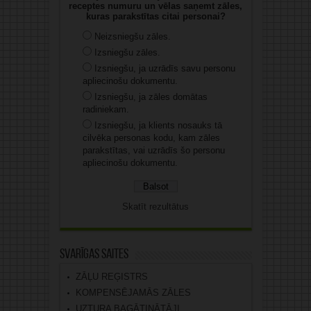
receptes numuru un vēlas saņemt zāles,
kuras parakstītas citai personai?
Neizsniegšu zāles.
Izsniegšu zāles.
Izsniegšu, ja uzrādīs savu personu
apliecinošu dokumentu.
Izsniegšu, ja zāles domātas
radiniekam.
Izsniegšu, ja klients nosauks tā
cilvēka personas kodu, kam zāles
parakstītas, vai uzrādīs šo personu
apliecinošu dokumentu.
Skatīt rezultātus
Svarīgas saites
ZĀĻU REĢISTRS
KOMPENSĒJAMĀS ZĀLES
UZTURA BAGĀTINĀTĀJI