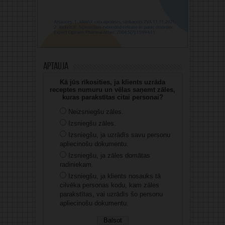
Aptauja
Kā jūs rīkosities, ja klients uzrāda
receptes numuru un vēlas saņemt zāles,
kuras parakstītas citai personai?
Neizsniegšu zāles.
Izsniegšu zāles.
Izsniegšu, ja uzrādīs savu personu
apliecinošu dokumentu.
Izsniegšu, ja zāles domātas
radiniekam.
Izsniegšu, ja klients nosauks tā
cilvēka personas kodu, kam zāles
parakstītas, vai uzrādīs šo personu
apliecinošu dokumentu.