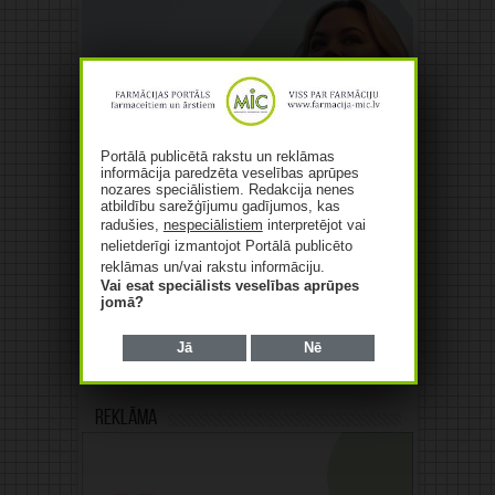
Portālā publicētā rakstu un reklāmas
informācija paredzēta veselības aprūpes
nozares speciālistiem. Redakcija nenes
atbildību sarežģījumu gadījumos, kas
radušies,
nespeciālistiem
interpretējot vai
nelietderīgi izmantojot Portālā publicēto
reklāmas un/vai rakstu informāciju.
Vai esat speciālists veselības aprūpes
jomā?
Jā
Nē
Reklāma