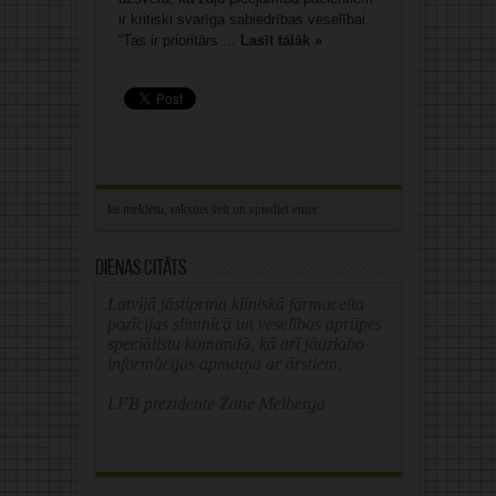
ir kritiski svarīga sabiedrības veselībai.
“Tas ir prioritārs ...
Lasīt tālāk »
Dienas citāts
Latvijā jāstiprina klīniskā farmaceita
pozīcijas slimnīcā un veselības aprūpes
speciālistu komandā, kā arī jāuzlabo
informācijas apmaiņa ar ārstiem.
LFB prezidente Zane Melberga