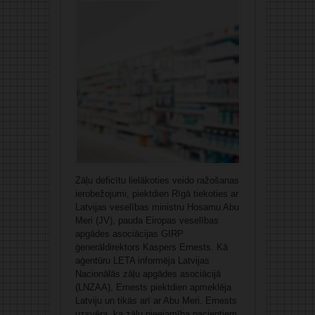
Zāļu deficītu lielākoties veido ražošanas
ierobežojumi, piektdien Rīgā tiekoties ar
Latvijas veselības ministru Hosamu Abu
Meri (JV), pauda Eiropas veselības
apgādes asociācijas GIRP
ģenerāldirektors Kaspers Ernests. Kā
aģentūru LETA informēja Latvijas
Nacionālās zāļu apgādes asociācijā
(LNZAA), Ernests piektdien apmeklēja
Latviju un tikās arī ar Abu Meri. Ernests
uzsvēra, ka zāļu pieejamība pacientiem