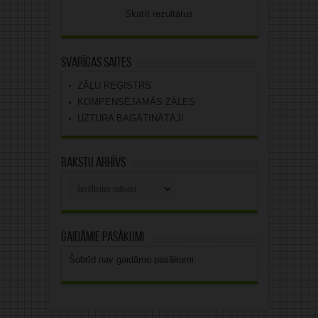
Skatīt rezultātus
Svarīgas saites
ZĀĻU REĢISTRS
KOMPENSĒJAMĀS ZĀLES
UZTURA BAGĀTINĀTĀJI
Rakstu arhīvs
Rakstu
arhīvs
Gaidāmie pasākumi
Šobrīd nav gaidāmo pasākumi.