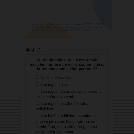
Aptauja
Kā jūs rīkosities, ja klients uzrāda
receptes numuru un vēlas saņemt zāles,
kuras parakstītas citai personai?
Neizsniegšu zāles.
Izsniegšu zāles.
Izsniegšu, ja uzrādīs savu personu
apliecinošu dokumentu.
Izsniegšu, ja zāles domātas
radiniekam.
Izsniegšu, ja klients nosauks tā
cilvēka personas kodu, kam zāles
parakstītas, vai uzrādīs šo personu
apliecinošu dokumentu.