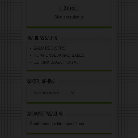
Skatīt rezultātus
Svarīgas saites
ZĀĻU REĢISTRS
KOMPENSĒJAMĀS ZĀLES
UZTURA BAGĀTINĀTĀJI
Rakstu arhīvs
Rakstu
arhīvs
Gaidāmie pasākumi
Šobrīd nav gaidāmo pasākumi.