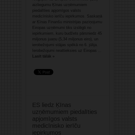
aizliegumu Ķīnas uzņēmumiem
piedalīties apjomīgos valsts
medicīnisko ierīču iepirkumos. Saskaņā
ar Ķīnas Finanšu ministrijas paziņojumu
Eiropas uzņēmumi tiks izslēgti no
iepirkumiem, kuru budžets pārsniedz 45
miljonus juaņu (5,34 miljonus eiro), un
ierobežojumi stājas spēkā no 6. jūlija.
Ierobežojumi neattieksies uz Eiropas ...
Lasīt tālāk »
ES liedz Ķīnas
uzņēmumiem piedalīties
apjomīgos valsts
medicīnisko ierīču
iepirkumos