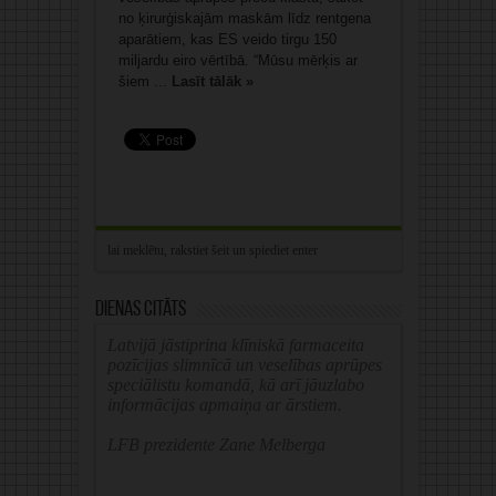
no ķirurģiskajām maskām līdz rentgena
aparātiem, kas ES veido tirgu 150
miljardu eiro vērtībā. “Mūsu mērķis ar
šiem ...
Lasīt tālāk »
Dienas citāts
Latvijā jāstiprina klīniskā farmaceita
pozīcijas slimnīcā un veselības aprūpes
speciālistu komandā, kā arī jāuzlabo
informācijas apmaiņa ar ārstiem.
LFB prezidente Zane Melberga