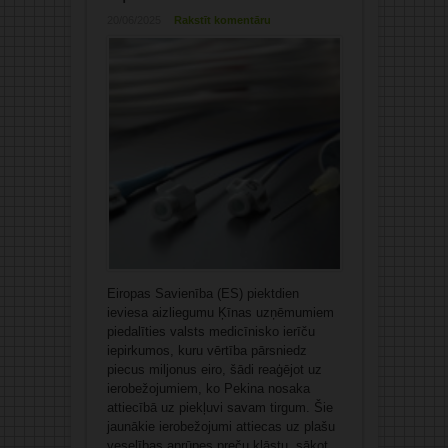
20/06/2025
Rakstīt komentāru
Eiropas Savienība (ES) piektdien
ieviesa aizliegumu Ķīnas uzņēmumiem
piedalīties valsts medicīnisko ierīču
iepirkumos, kuru vērtība pārsniedz
piecus miljonus eiro, šādi reaģējot uz
ierobežojumiem, ko Pekina nosaka
attiecībā uz piekļuvi savam tirgum. Šie
jaunākie ierobežojumi attiecas uz plašu
veselības aprūpes preču klāstu, sākot