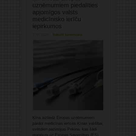
uzņēmumiem piedalīties
apjomīgos valsts
medicīnisko ierīču
iepirkumos
07/07/2025
Rakstīt komentāru
Ķīna aizliedz Eiropas uzņēmumiem
pārdot medicīnas ierīces Ķīnas valdībai,
svētdien paziņojusi Pekina, kas šādi
reaģējusi uz Eiropas Savienības (ES)