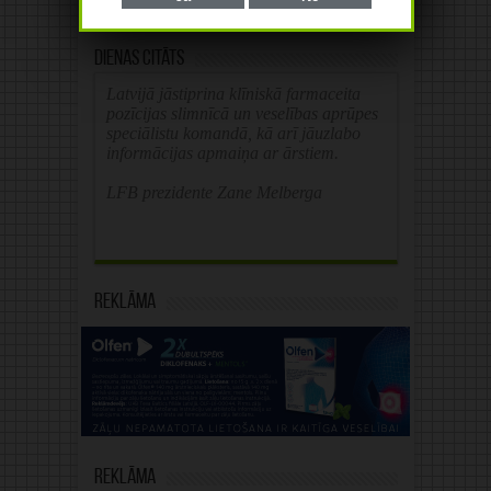
Dienas citāts
Latvijā jāstiprina klīniskā farmaceita
pozīcijas slimnīcā un veselības aprūpes
speciālistu komandā, kā arī jāuzlabo
informācijas apmaiņa ar ārstiem.
LFB prezidente Zane Melberga
Reklāma
Reklāma