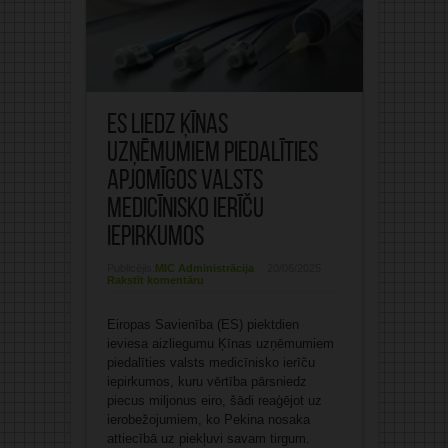
ES liedz Ķīnas
uzņēmumiem piedalīties
apjomīgos valsts
medicīnisko ierīču
iepirkumos
Publicējis:
MIC Administrācija
20/06/2025
Rakstīt komentāru
Eiropas Savienība (ES) piektdien
ieviesa aizliegumu Ķīnas uzņēmumiem
piedalīties valsts medicīnisko ierīču
iepirkumos, kuru vērtība pārsniedz
piecus miljonus eiro, šādi reaģējot uz
ierobežojumiem, ko Pekina nosaka
attiecībā uz piekļuvi savam tirgum.