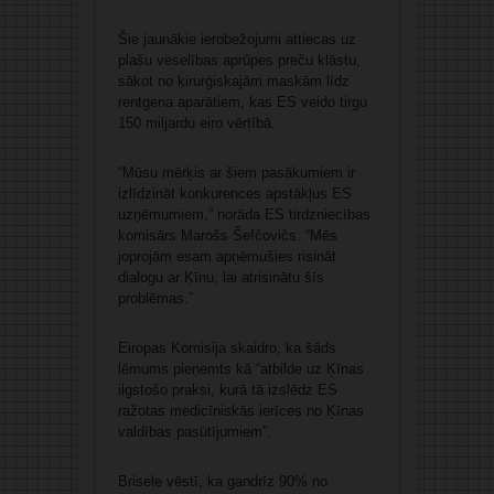
Šie jaunākie ierobežojumi attiecas uz
plašu veselības aprūpes preču klāstu,
sākot no ķirurģiskajām maskām līdz
rentgena aparātiem, kas ES veido tirgu
150 miljardu eiro vērtībā.
“Mūsu mērķis ar šiem pasākumiem ir
izlīdzināt konkurences apstākļus ES
uzņēmumiem,” norāda ES tirdzniecības
komisārs Marošs Šefčovičs. “Mēs
joprojām esam apņēmušies risināt
dialogu ar Ķīnu, lai atrisinātu šīs
problēmas.”
Eiropas Komisija skaidro, ka šāds
lēmums pieņemts kā “atbilde uz Ķīnas
ilgstošo praksi, kurā tā izslēdz ES
ražotas medicīniskās ierīces no Ķīnas
valdības pasūtījumiem”.
Brisele vēstī, ka gandrīz 90% no