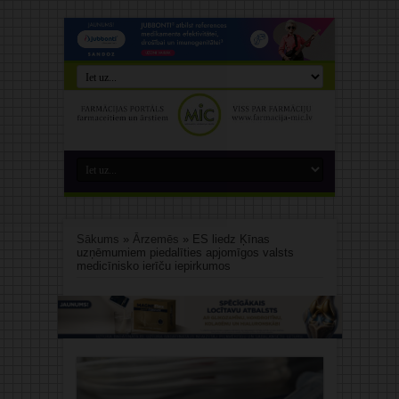
Sākums
»
Ārzemēs
»
ES liedz Ķīnas
uzņēmumiem piedalīties apjomīgos valsts
medicīnisko ierīču iepirkumos