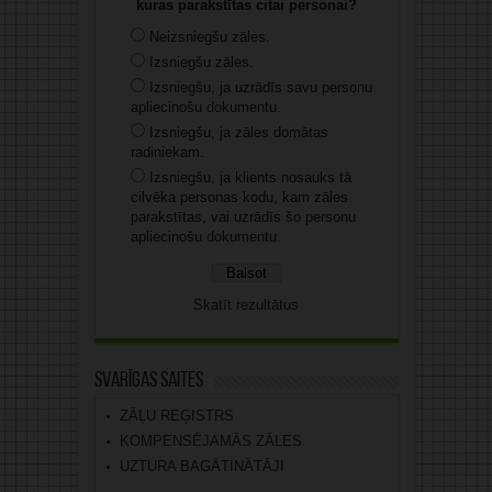
kuras parakstītas citai personai?
Neizsniegšu zāles.
Izsniegšu zāles.
Izsniegšu, ja uzrādīs savu personu
apliecinošu dokumentu.
Izsniegšu, ja zāles domātas
radiniekam.
Izsniegšu, ja klients nosauks tā
cilvēka personas kodu, kam zāles
parakstītas, vai uzrādīs šo personu
apliecinošu dokumentu.
Skatīt rezultātus
Svarīgas saites
ZĀĻU REĢISTRS
KOMPENSĒJAMĀS ZĀLES
UZTURA BAGĀTINĀTĀJI