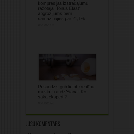
kompresijas izstrādājumu
ražotāja “Tonus Elast”
apgrozījums pērn
samazinājies par 21,1%
06/08/2026
Pusaudzis grib lietot kreatīnu
muskuļu audzēšanai! Ko
saka eksperti?
06/08/2026
Jūsu komentārs