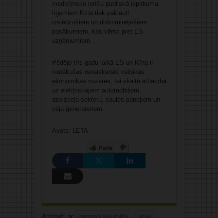
medicīnisko ierīču publiskā iepirkuma
līgumiem Ķīnā tiek pakļauti
izslēdzošiem un diskriminējošiem
pasākumiem, kas vērsti pret ES
uzņēmumiem.
Pēdējo trīs gadu laikā ES un Ķīna ir
nonākušas nesaskaņās vairākās
ekonomikas nozarēs, tai skaitā attiecībā
uz elektriskajiem automobiļiem,
dzelzceļa sektoru, saules paneļiem un
vēja ģeneratoriem.
Avots: LETA
Patīk
Atzīmēti ar:
EIROPAS SAVIENĪBA
ĶĪNA