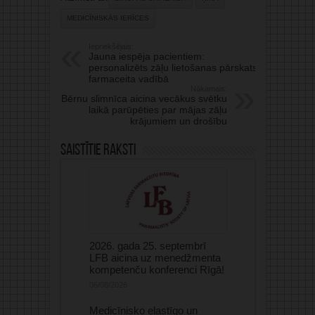
MEDICĪNISKĀS IERĪCES
Iepriekšējais:
Jauna iespēja pacientiem:
personalizēts zāļu lietošanas pārskats
farmaceita vadībā
Nākamais:
Bērnu slimnīca aicina vecākus svētku
laikā parūpēties par mājas zāļu
krājumiem un drošību
Saistītie raksti
2026. gada 25. septembrī
LFB aicina uz menedžmenta
kompetenču konferenci Rīgā!
06/08/2026
Medicīnisko elastīgo un