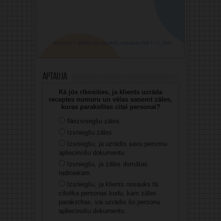
Aptauja
Kā jūs rīkosities, ja klients uzrāda
receptes numuru un vēlas saņemt zāles,
kuras parakstītas citai personai?
Neizsniegšu zāles.
Izsniegšu zāles.
Izsniegšu, ja uzrādīs savu personu
apliecinošu dokumentu.
Izsniegšu, ja zāles domātas
radiniekam.
Izsniegšu, ja klients nosauks tā
cilvēka personas kodu, kam zāles
parakstītas, vai uzrādīs šo personu
apliecinošu dokumentu.