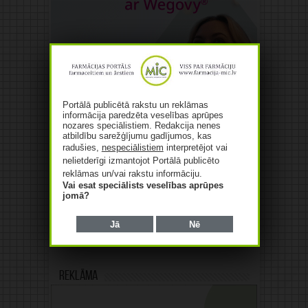
Portālā publicētā rakstu un reklāmas
informācija paredzēta veselības aprūpes
nozares speciālistiem. Redakcija nenes
atbildību sarežģījumu gadījumos, kas
radušies,
nespeciālistiem
interpretējot vai
nelietderīgi izmantojot Portālā publicēto
reklāmas un/vai rakstu informāciju.
Vai esat speciālists veselības aprūpes
jomā?
Jā
Nē
Reklāma