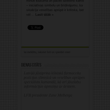
minūti klusuma un pacelt dzelteno kartīti
– iniciatīvas simbolu un brīdinājumu, ka
situācija veselības aprūpē ir kritiska, bet
vēl ...
Lasīt tālāk »
Dienas citāts
Latvijā jāstiprina klīniskā farmaceita
pozīcijas slimnīcā un veselības aprūpes
speciālistu komandā, kā arī jāuzlabo
informācijas apmaiņa ar ārstiem.
LFB prezidente Zane Melberga