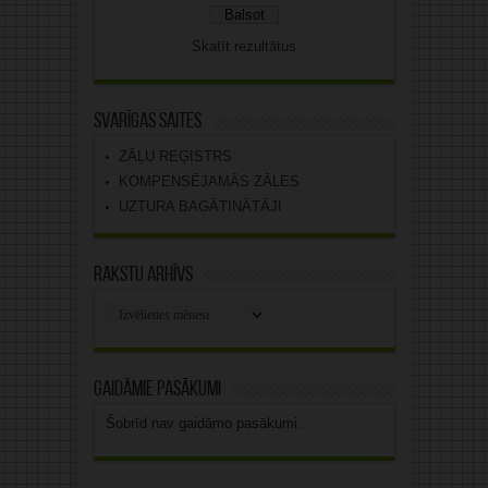
Skatīt rezultātus
Svarīgas saites
ZĀĻU REĢISTRS
KOMPENSĒJAMĀS ZĀLES
UZTURA BAGĀTINĀTĀJI
Rakstu arhīvs
Rakstu
arhīvs
Gaidāmie pasākumi
Šobrīd nav gaidāmo pasākumi.