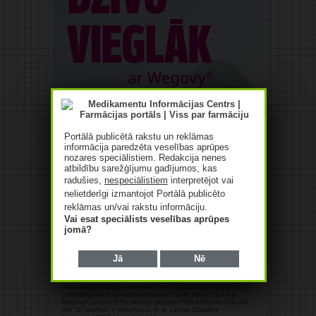
Portālā publicētā rakstu un reklāmas
informācija paredzēta veselības aprūpes
nozares speciālistiem. Redakcija nenes
atbildību sarežģījumu gadījumos, kas
radušies,
nespeciālistiem
interpretējot vai
nelietderīgi izmantojot Portālā publicēto
reklāmas un/vai rakstu informāciju.
Vai esat speciālists veselības aprūpes
jomā?
Jā
Nē