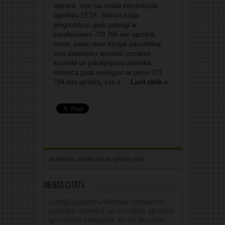
apmērā, ziņo nacionālā informācijas
aģentūra LETA. Slimnīca bija
prognozējusi gadu pabeigt ar
zaudējumiem 729 298 eiro apmērā,
tomēr, pateicoties rūpīgai pārvaldībai,
visu darbinieku iesaistei izmaksu
kontrolē un pakalpojumu attīstībā,
slimnīca gadu noslēgusi ar peļņu 373
794 eiro apmērā, kas ir ...
Lasīt tālāk »
Dienas citāts
Latvijā jāstiprina klīniskā farmaceita
pozīcijas slimnīcā un veselības aprūpes
speciālistu komandā, kā arī jāuzlabo