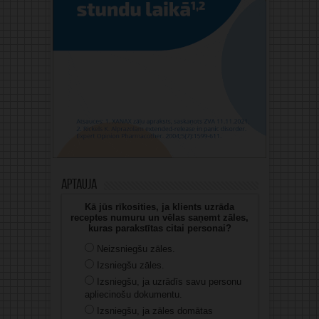
Aptauja
Kā jūs rīkosities, ja klients uzrāda
receptes numuru un vēlas saņemt zāles,
kuras parakstītas citai personai?
Neizsniegšu zāles.
Izsniegšu zāles.
Izsniegšu, ja uzrādīs savu personu
apliecinošu dokumentu.
Izsniegšu, ja zāles domātas