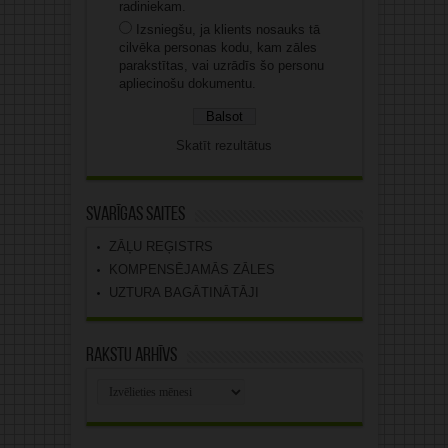
radiniekam.
Izsniegšu, ja klients nosauks tā
cilvēka personas kodu, kam zāles
parakstītas, vai uzrādīs šo personu
apliecinošu dokumentu.
Skatīt rezultātus
Svarīgas saites
ZĀĻU REĢISTRS
KOMPENSĒJAMĀS ZĀLES
UZTURA BAGĀTINĀTĀJI
Rakstu arhīvs
Rakstu
arhīvs