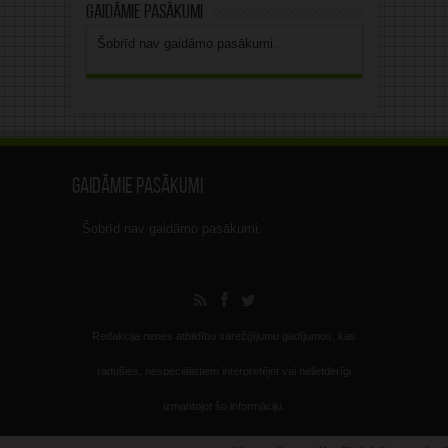
Gaidāmie pasākumi
Šobrīd nav gaidāmo pasākumi.
Gaidāmie pasākumi
Šobrīd nav gaidāmo pasākumi.
Redakcija nenes atbildību sarežģījumu gadījumos, kas
radušies, nespeciālistiem interpretējot vai nelietderīgi
izmantojot šo informāciju.