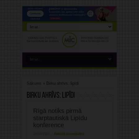
Sākums
»
Birku ahrīvs: lipīdi
Birku ahrīvs:
lipīdi
Rīgā notiks pirmā
starptautiskā Lipīdu
konference
09/04/2025
Rakstīt komentāru