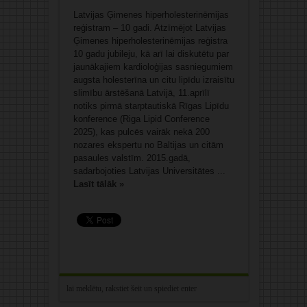
Latvijas Ģimenes hiperholesterinēmijas
reģistram – 10 gadi. Atzīmējot Latvijas
Ģimenes hiperholesterinēmijas reģistra
10 gadu jubileju, kā arī lai diskutētu par
jaunākajiem kardioloģijas sasniegumiem
augsta holesterīna un citu lipīdu izraisītu
slimību ārstēšanā Latvijā, 11.aprīlī
notiks pirmā starptautiskā Rīgas Lipīdu
konference (Riga Lipid Conference
2025), kas pulcēs vairāk nekā 200
nozares ekspertu no Baltijas un citām
pasaules valstīm. 2015.gadā,
sadarbojoties Latvijas Universitātes ...
Lasīt tālāk »