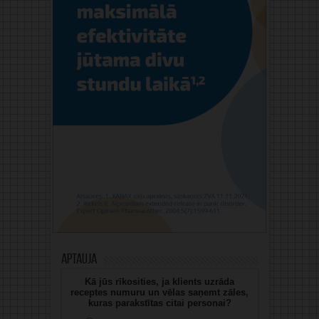
Aptauja
Kā jūs rīkosities, ja klients uzrāda
receptes numuru un vēlas saņemt zāles,
kuras parakstītas citai personai?