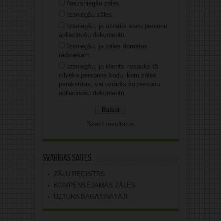
Neizsniegšu zāles.
Izsniegšu zāles.
Izsniegšu, ja uzrādīs savu personu
apliecinošu dokumentu.
Izsniegšu, ja zāles domātas
radiniekam.
Izsniegšu, ja klients nosauks tā
cilvēka personas kodu, kam zāles
parakstītas, vai uzrādīs šo personu
apliecinošu dokumentu.
Skatīt rezultātus
Svarīgas saites
ZĀĻU REĢISTRS
KOMPENSĒJAMĀS ZĀLES
UZTURA BAGĀTINĀTĀJI