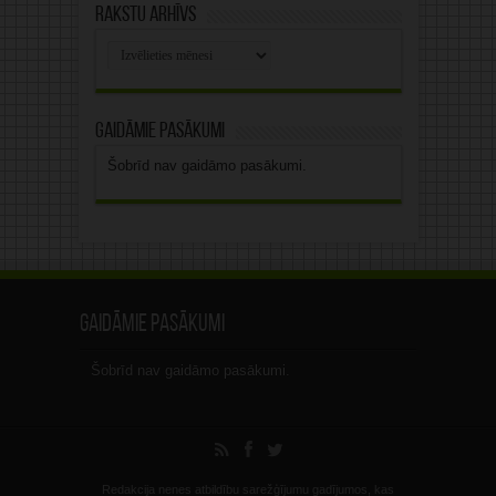
Rakstu arhīvs
Rakstu
arhīvs
Gaidāmie pasākumi
Šobrīd nav gaidāmo pasākumi.
Gaidāmie pasākumi
Šobrīd nav gaidāmo pasākumi.
Redakcija nenes atbildību sarežģījumu gadījumos, kas