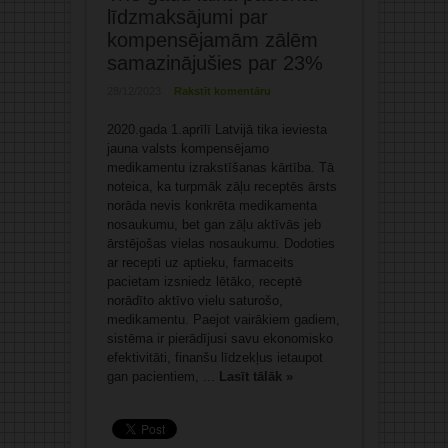
līdzmaksājumi par
kompensējamām zālēm
samazinājušies par 23%
28/12/2023
Rakstīt komentāru
2020.gada 1.aprīlī Latvijā tika ieviesta
jauna valsts kompensējamo
medikamentu izrakstīšanas kārtība. Tā
noteica, ka turpmāk zāļu receptēs ārsts
norāda nevis konkrēta medikamenta
nosaukumu, bet gan zāļu aktīvās jeb
ārstējošas vielas nosaukumu. Dodoties
ar recepti uz aptieku, farmaceits
pacietam izsniedz lētāko, receptē
norādīto aktīvo vielu saturošo,
medikamentu. Paejot vairākiem gadiem,
sistēma ir pierādījusi savu ekonomisko
efektivitāti, finanšu līdzekļus ietaupot
gan pacientiem, ...
Lasīt tālāk »