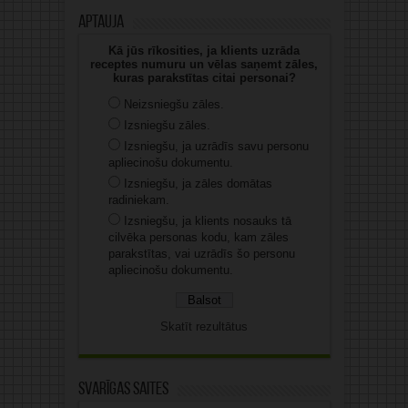
Aptauja
Kā jūs rīkosities, ja klients uzrāda
receptes numuru un vēlas saņemt zāles,
kuras parakstītas citai personai?
Neizsniegšu zāles.
Izsniegšu zāles.
Izsniegšu, ja uzrādīs savu personu
apliecinošu dokumentu.
Izsniegšu, ja zāles domātas
radiniekam.
Izsniegšu, ja klients nosauks tā
cilvēka personas kodu, kam zāles
parakstītas, vai uzrādīs šo personu
apliecinošu dokumentu.
Skatīt rezultātus
Svarīgas saites