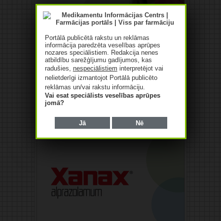
Portālā publicētā rakstu un reklāmas
informācija paredzēta veselības aprūpes
nozares speciālistiem. Redakcija nenes
atbildību sarežģījumu gadījumos, kas
radušies,
nespeciālistiem
interpretējot vai
nelietderīgi izmantojot Portālā publicēto
reklāmas un/vai rakstu informāciju.
Vai esat speciālists veselības aprūpes
jomā?
Jā
Nē
Reklāma