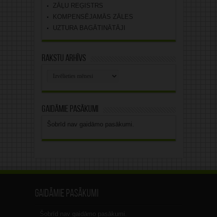
ZĀĻU REĢISTRS
KOMPENSĒJAMĀS ZĀLES
UZTURA BAGĀTINĀTĀJI
Rakstu arhīvs
Rakstu
arhīvs
Gaidāmie pasākumi
Šobrīd nav gaidāmo pasākumi.
Gaidāmie pasākumi
Šobrīd nav gaidāmo pasākumi.