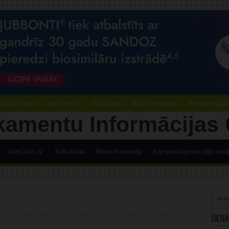
ācības testi
kursi.mic.lv
Tulkošana
Mūsu komanda
Kompensējamo
kursi.mic.lv
Tulkošana
Mūsu komanda
Kompensējamo zāļu sara
Diena