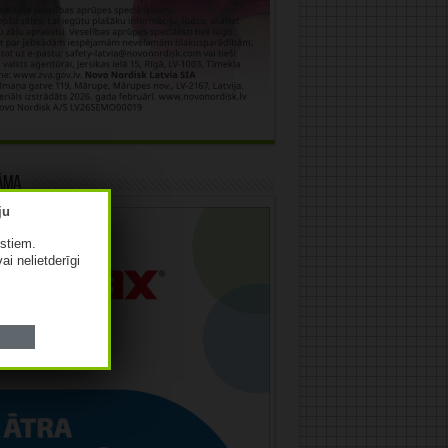
āma
istiem.
vai nelietderīgi