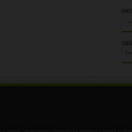
Rakst
Rak
arhī
Gaidā
Šob
s radušies, nespeciālistiem interpretējot vai nelietderīgi izmantojot šo infor