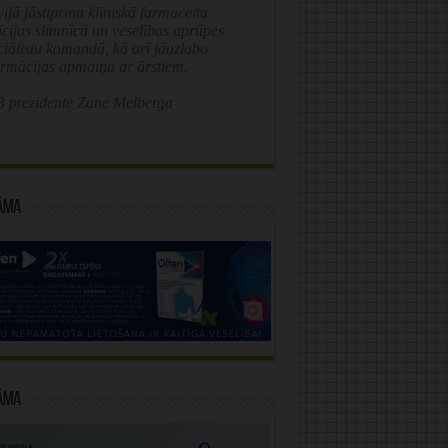
ijā jāstiprina klīniskā farmaceita
īcijas slimnīcā un veselības aprūpes
ciālistu komandā, kā arī jāuzlabo
ormācijas apmaiņa ar ārstiem.
 prezidente Zane Melberga
āma
āma