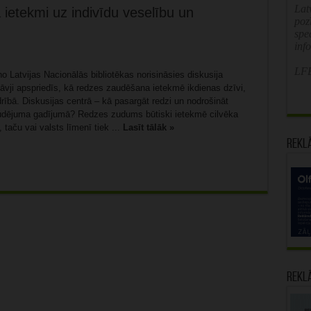
Latv
ietekmi uz indivīdu veselību un
poz
spe
inf
LFB
no Latvijas Nacionālās bibliotēkas norisināsies diskusija
tāvji apspriedīs, kā redzes zaudēšana ietekmē ikdienas dzīvi,
drībā. Diskusijas centrā – kā pasargāt redzi un nodrošināt
udējuma gadījumā? Redzes zudums būtiski ietekmē cilvēka
, taču vai valsts līmenī tiek ...
Lasīt tālāk »
Rekl
Rekl