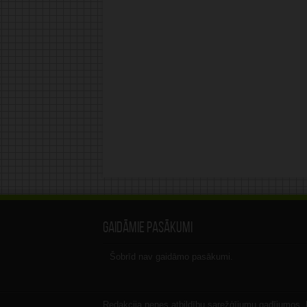
Gaidāmie pasākumi
Šobrīd nav gaidāmo pasākumi.
Redakcija nenes atbildību sarežģījumu gadījumos, ka