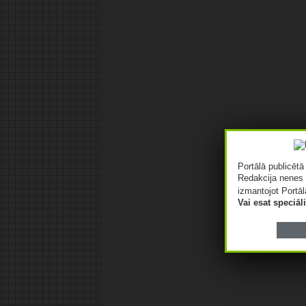
Portālā publicēt
Redakcija nenes 
izmantojot Portāl
Vai esat speciā