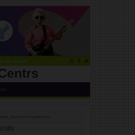
 zāļu saraksts
ksts
s citāts