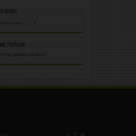
u arhīvs
stu
vs
mie pasākumi
rīd nav gaidāmo pasākumi.
māciju.