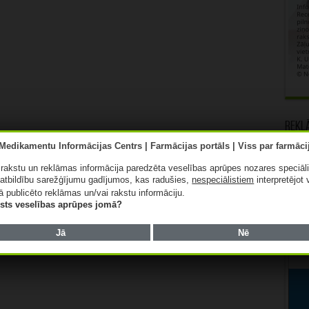
Rekl
ā rakstu un reklāmas informācija paredzēta veselības aprūpes nozares speciāl
atbildību sarežģījumu gadījumos, kas radušies,
nespeciālistiem
interpretējot 
ā publicēto reklāmas un/vai rakstu informāciju.
lists veselības aprūpes jomā?
Jā
Nē