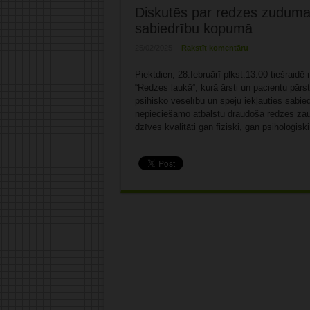
Diskutēs par redzes zuduma 
sabiedrību kopumā
25/02/2025
Rakstīt komentāru
Piektdien, 28.februārī plkst.13.00 tiešraidē 
“Redzes laukā”, kurā ārsti un pacientu pārs
psihisko veselību un spēju iekļauties sabie
nepieciešamo atbalstu draudoša redzes za
dzīves kvalitāti gan fiziski, gan psiholoģiski