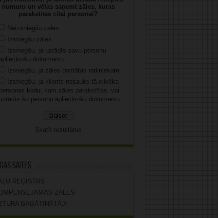
numuru un vēlas saņemt zāles, kuras
parakstītas citai personai?
Neizsniegšu zāles.
Izsniegšu zāles.
Izsniegšu, ja uzrādīs savu personu
apliecinošu dokumentu.
Izsniegšu, ja zāles domātas radiniekam.
Izsniegšu, ja klients nosauks tā cilvēka
personas kodu, kam zāles parakstītas, vai
uzrādīs šo personu apliecinošu dokumentu.
Skatīt rezultātus
gas saites
ĀĻU REĢISTRS
OMPENSĒJAMĀS ZĀLES
ZTURA BAGĀTINĀTĀJI