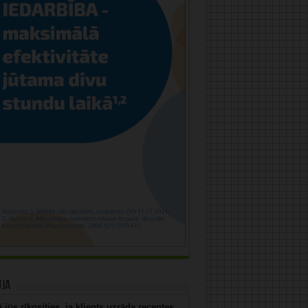
uja
 jūs rīkosities, ja klients uzrāda receptes