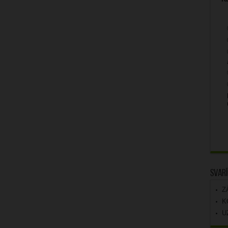
Svarī
Z
K
U