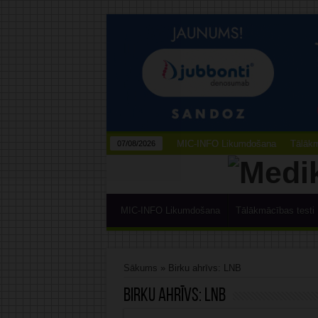
MIC-INFO Likumdošana
Tālākm
07/08/2026
MIC-INFO Likumdošana
Tālākmācības testi
Sākums
»
Birku ahrīvs: LNB
Birku ahrīvs:
LNB