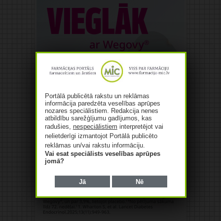
Portālā publicētā rakstu un reklāmas
informācija paredzēta veselības aprūpes
nozares speciālistiem. Redakcija nenes
atbildību sarežģījumu gadījumos, kas
radušies,
nespeciālistiem
interpretējot vai
nelietderīgi izmantojot Portālā publicēto
reklāmas un/vai rakstu informāciju.
Vai esat speciālists veselības aprūpes
jomā?
Jā
Nē