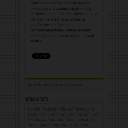
Dermatovenerologu biedrība, un tajā
piedalīsies starptautiski atzīti runātāji,
izcili ārsti un citi nozares speciālisti, kuri
dalīsies pieredzē, iepazīstinās ar
jaunākajiem atklājumiem
dermatoveneroloģijā, sniegs ieskatu
klīniskajā praksē un piedāvās ...
Lasīt
tālāk »
Dienas citāts
Latvijā jāstiprina klīniskā farmaceita
pozīcijas slimnīcā un veselības aprūpes
speciālistu komandā, kā arī jāuzlabo
informācijas apmaiņa ar ārstiem.