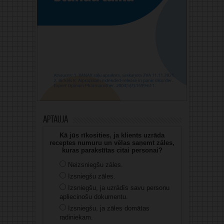
Aptauja
Kā jūs rīkosities, ja klients uzrāda
receptes numuru un vēlas saņemt zāles,
kuras parakstītas citai personai?
Neizsniegšu zāles.
Izsniegšu zāles.
Izsniegšu, ja uzrādīs savu personu
apliecinošu dokumentu.
Izsniegšu, ja zāles domātas
radiniekam.