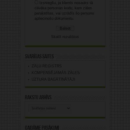
Izsniegšu, ja klients nosauks tā
cilvēka personas kodu, kam zāles
parakstītas, vai uzrādīs šo personu
apliecinošu dokumentu.
Skatīt rezultātus
Svarīgas saites
ZĀĻU REĢISTRS
KOMPENSĒJAMĀS ZĀLES
UZTURA BAGĀTINĀTĀJI
Rakstu arhīvs
Rakstu
arhīvs
Gaidāmie pasākumi