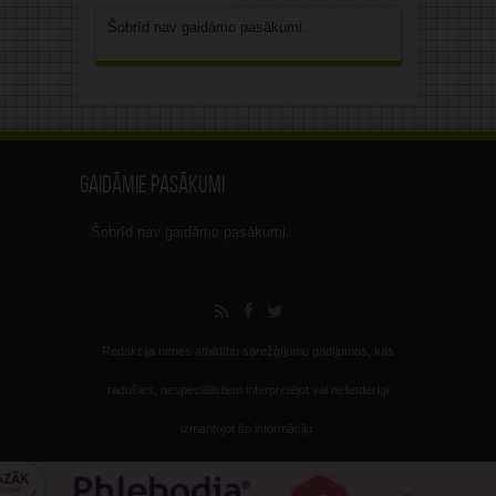
Šobrīd nav gaidāmo pasākumi.
Gaidāmie pasākumi
Šobrīd nav gaidāmo pasākumi.
Redakcija nenes atbildību sarežģījumu gadījumos, kas
radušies, nespeciālistiem interpretējot vai nelietderīgi
izmantojot šo informāciju.