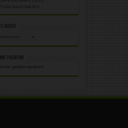
OMPENSĒJAMĀS ZĀLES
ZTURA BAGĀTINĀTĀJI
u arhīvs
stu
vs
mie pasākumi
rīd nav gaidāmo pasākumi.