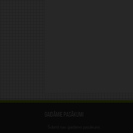
Gaidāmie pasākumi
Šobrīd nav gaidāmo pasākumi.