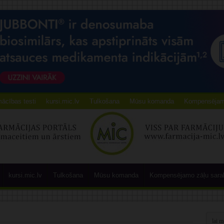
ācības testi
kursi.mic.lv
Tulkošana
Mūsu komanda
Kompensējamo
kursi.mic.lv
Tulkošana
Mūsu komanda
Kompensējamo zāļu sara