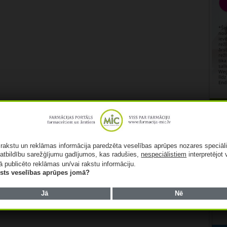
Rekl
ā rakstu un reklāmas informācija paredzēta veselības aprūpes nozares speciāl
atbildību sarežģījumu gadījumos, kas radušies,
nespeciālistiem
interpretējot 
ā publicēto reklāmas un/vai rakstu informāciju.
lists veselības aprūpes jomā?
Jā
Nē