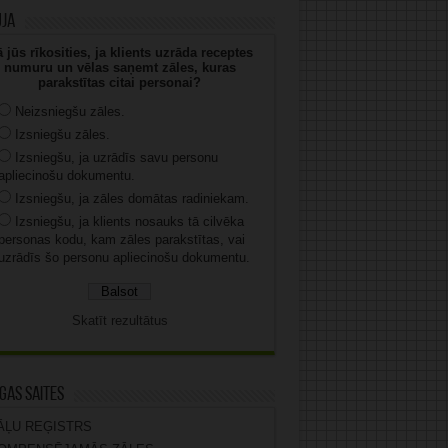
uja
 jūs rīkosities, ja klients uzrāda receptes
numuru un vēlas saņemt zāles, kuras
parakstītas citai personai?
Neizsniegšu zāles.
Izsniegšu zāles.
Izsniegšu, ja uzrādīs savu personu
apliecinošu dokumentu.
Izsniegšu, ja zāles domātas radiniekam.
Izsniegšu, ja klients nosauks tā cilvēka
personas kodu, kam zāles parakstītas, vai
uzrādīs šo personu apliecinošu dokumentu.
Skatīt rezultātus
gas saites
ĀĻU REĢISTRS