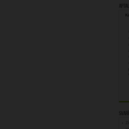
Apta
Kā
Svarī
Z