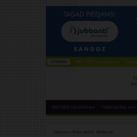
MIC-INFO Likumdošana
Tālākm
07/08/2026
MIC-INFO Likumdošana
Tālākmācības testi
Sākums
»
Birku ahrīvs: Medicīna