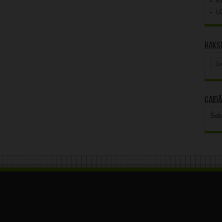
K
U
Rakst
Rak
arhī
Gaidā
Šob