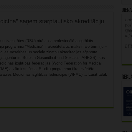
Diena
Latv
cīna” saņem starptautisko akreditāciju
poz
spe
inf
 universitātes (RSU) otrā cikla profesionālā augstākās
LFB
diju programma “Medicīna” ir akreditēta uz maksimālo termiņu –
ijas Veselības un sociālo zinātņu akreditācijas aģentūrā
ngsagentur im Bereich Gesundheit und Soziales, AHPGS), kas
dicīnas izglītības federācijas (World Federation for Medical
E) atzīta institūcija. Studiju programma tika izvērtēta
saules Medicīnas izglītības federācijas (WFME) ...
Lasīt tālāk
Rekl