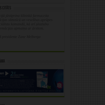
s citāts
ijā jāstiprina klīniskā farmaceita
īcijas slimnīcā un veselības aprūpes
ciālistu komandā, kā arī jāuzlabo
ormācijas apmaiņa ar ārstiem.
 prezidente Zane Melberga
āma