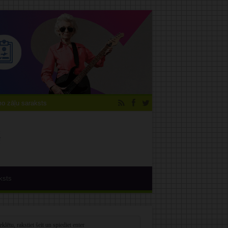
 zāļu saraksts
ksts