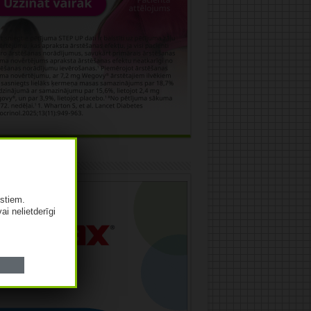
āma
istiem.
vai nelietderīgi