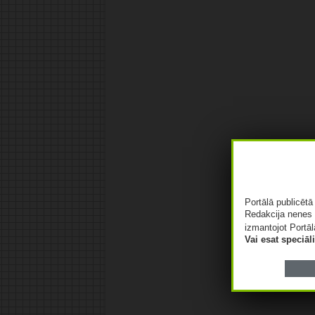
Portālā publicēt
Redakcija nenes 
izmantojot Portāl
Vai esat speciā