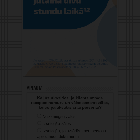
Aptauja
Kā jūs rīkosities, ja klients uzrāda
receptes numuru un vēlas saņemt zāles,
kuras parakstītas citai personai?
Neizsniegšu zāles.
Izsniegšu zāles.
Izsniegšu, ja uzrādīs savu personu
apliecinošu dokumentu.