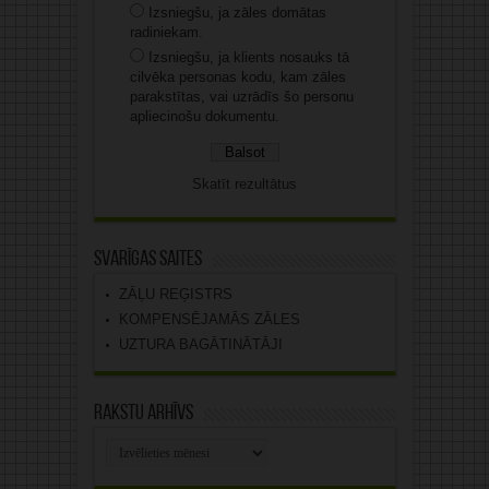
Izsniegšu, ja zāles domātas
radiniekam.
Izsniegšu, ja klients nosauks tā
cilvēka personas kodu, kam zāles
parakstītas, vai uzrādīs šo personu
apliecinošu dokumentu.
Skatīt rezultātus
Svarīgas saites
ZĀĻU REĢISTRS
KOMPENSĒJAMĀS ZĀLES
UZTURA BAGĀTINĀTĀJI
Rakstu arhīvs
Rakstu
arhīvs