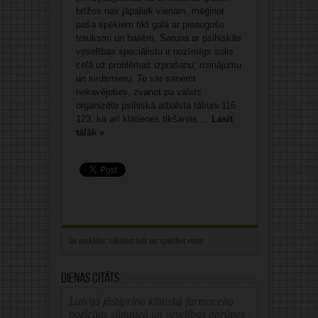
brīžos nav jāpaliek vienam, mēģinot
paša spēkiem tikt galā ar pieaugošo
trauksmi un bailēm. Saruna ar psihiskās
veselības speciālistu ir nozīmīgs solis
ceļā uz problēmas izprašanu, risinājumu
un sirdsmieru. To var saņemt
nekavējoties, zvanot pa valsts
organizēto psihiskā atbalsta tālruni 116
123, kā arī klātienes tikšanās ...
Lasīt
tālāk »
Dienas citāts
Latvijā jāstiprina klīniskā farmaceita
pozīcijas slimnīcā un veselības aprūpes