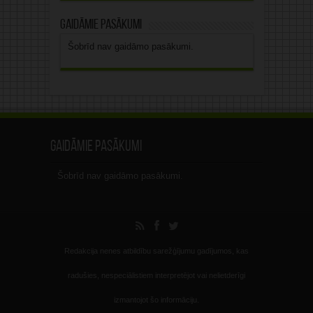
Gaidāmie pasākumi
Šobrīd nav gaidāmo pasākumi.
Gaidāmie pasākumi
Šobrīd nav gaidāmo pasākumi.
Redakcija nenes atbildību sarežģījumu gadījumos, kas
radušies, nespeciālistiem interpretējot vai nelietderīgi
izmantojot šo informāciju.