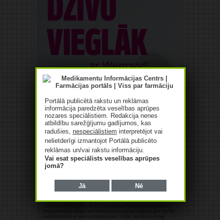
Portālā publicētā rakstu un reklāmas
informācija paredzēta veselības aprūpes
nozares speciālistiem. Redakcija nenes
atbildību sarežģījumu gadījumos, kas
radušies,
nespeciālistiem
interpretējot vai
nelietderīgi izmantojot Portālā publicēto
reklāmas un/vai rakstu informāciju.
Vai esat speciālists veselības aprūpes
jomā?
Jā
Nē