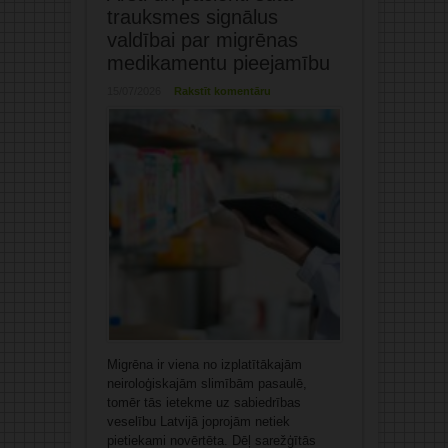
trauksmes signālus
valdībai par migrēnas
medikamentu pieejamību
15/07/2026
Rakstīt komentāru
Migrēna ir viena no izplatītākajām
neiroloģiskajām slimībām pasaulē,
tomēr tās ietekme uz sabiedrības
veselību Latvijā joprojām netiek
pietiekami novērtēta. Dēļ sarežģītās