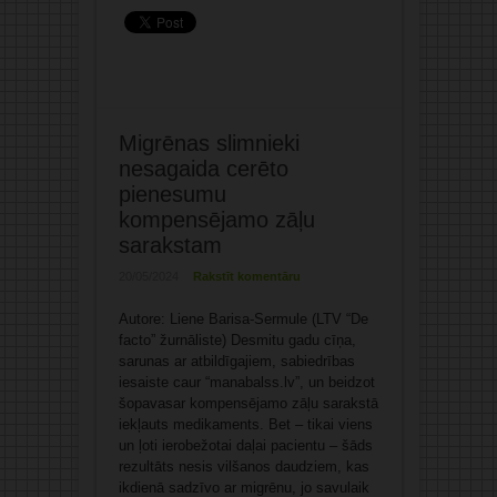
Migrēnas slimnieki
nesagaida cerēto
pienesumu
kompensējamo zāļu
sarakstam
20/05/2024
Rakstīt komentāru
Autore: Liene Barisa-Sermule (LTV “De
facto” žurnāliste) Desmitu gadu cīņa,
sarunas ar atbildīgajiem, sabiedrības
iesaiste caur “manabalss.lv”, un beidzot
šopavasar kompensējamo zāļu sarakstā
iekļauts medikaments. Bet – tikai viens
un ļoti ierobežotai daļai pacientu – šāds
rezultāts nesis vilšanos daudziem, kas
ikdienā sadzīvo ar migrēnu, jo savulaik