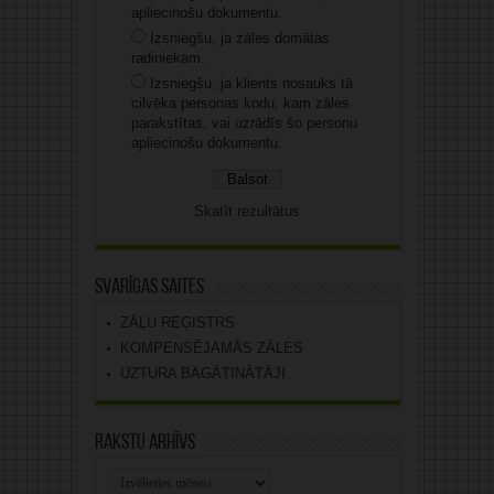
apliecinošu dokumentu.
Izsniegšu, ja zāles domātas
radiniekam.
Izsniegšu, ja klients nosauks tā
cilvēka personas kodu, kam zāles
parakstītas, vai uzrādīs šo personu
apliecinošu dokumentu.
Skatīt rezultātus
Svarīgas saites
ZĀĻU REĢISTRS
KOMPENSĒJAMĀS ZĀLES
UZTURA BAGĀTINĀTĀJI
Rakstu arhīvs
Rakstu
arhīvs