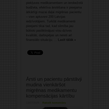
piekļuves medikamentiem un ierobežotā
budžeta, efektīva ārstēšana ir pieejama
ārkārtīgi mazai daļai migrēnas pacientu
– vien aptuveni 200 Latvijas
iedzīvotājiem. Turklāt medikamenti
pieejami tikai tad, kad slimība jau
būtiski pasliktinājusi viņu dzīves
kvalitāti, darbspējas un nereti arī
finansiālo situāciju. ...
Lasīt tālāk »
Ārsti un pacientu pārstāvji
mudina vienkāršot
migrēnas medikamentu
kompensācijas kārtību
13/07/2026
Rakstīt komentāru