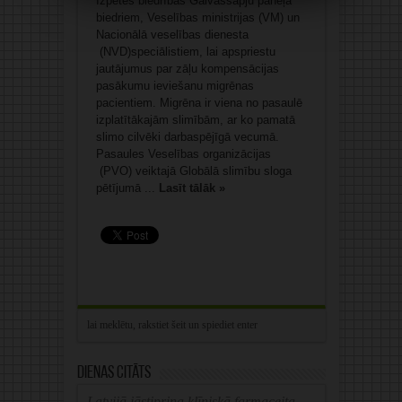
Izpētes biedrības Galvassāpju paneļa
biedriem, Veselības ministrijas (VM) un
Nacionālā veselības dienesta
(NVD)speciālistiem, lai apspriestu
jautājumus par zāļu kompensācijas
pasākumu ieviešanu migrēnas
pacientiem. Migrēna ir viena no pasaulē
izplatītākajām slimībām, ar ko pamatā
slimo cilvēki darbaspējīgā vecumā.
Pasaules Veselības organizācijas
(PVO) veiktajā Globālā slimību sloga
pētījumā ...
Lasīt tālāk »
Dienas citāts
Latvijā jāstiprina klīniskā farmaceita