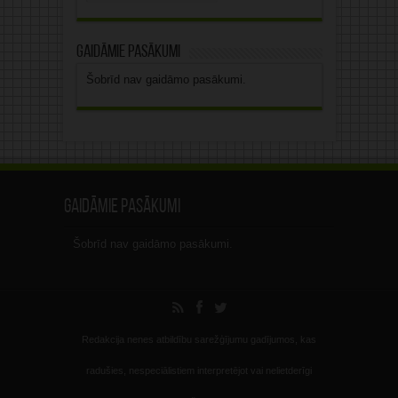
Gaidāmie pasākumi
Šobrīd nav gaidāmo pasākumi.
Gaidāmie pasākumi
Šobrīd nav gaidāmo pasākumi.
Redakcija nenes atbildību sarežģījumu gadījumos, kas
radušies, nespeciālistiem interpretējot vai nelietderīgi