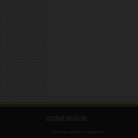
Gaidāmie pasākumi
Šobrīd nav gaidāmo pasākumi.