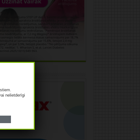
āma
istiem.
vai nelietderīgi