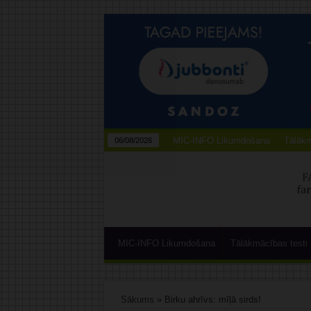
MIC-INFO Likumdošana
Tālākm
06/08/2026
MIC-INFO Likumdošana
Tālākmācības testi
Sākums
»
Birku ahrīvs: mīļā sirds!