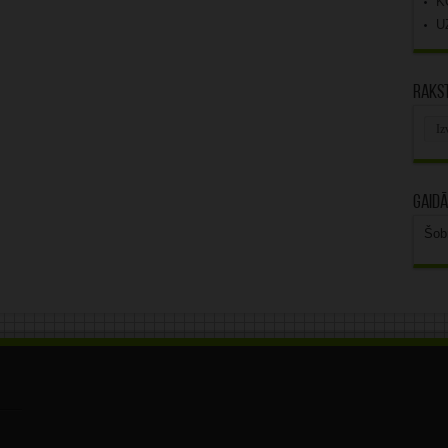
K
U
Rakst
Rak
arhī
Gaidā
Šob