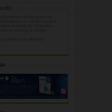
s citāts
ijā jāstiprina klīniskā farmaceita
īcijas slimnīcā un veselības aprūpes
ciālistu komandā, kā arī jāuzlabo
ormācijas apmaiņa ar ārstiem.
 prezidente Zane Melberga
āma