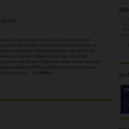
Diena
Latv
sirds!”
poz
spe
inf
ievietes Sirds veselības mēnesis Lai vērstu uzmanību
LFB
 un asinsvadu veselībai, izplatītākajiem riska faktoriem un
mptomu atpazīšanai, februārī norisināsies Sievietes Sirds
sis ar aicinājumu rūpēties par sirdi “Nu, mīļā sirds!”.
s un asinsvadu slimības ir galvenais nāves cēlonis sievietēm
ņā ar jaunākajiem Slimību profilakses un kontroles centra
gadā no sirds un ...
Lasīt tālāk »
Rekl