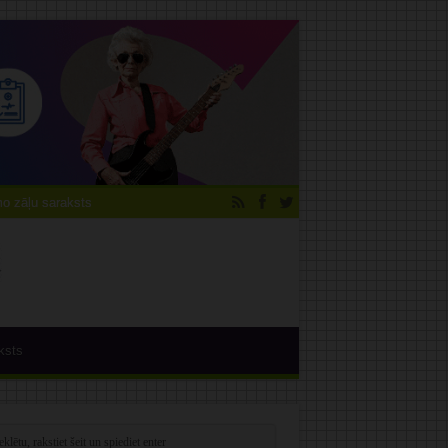
 zāļu saraksts
ksts