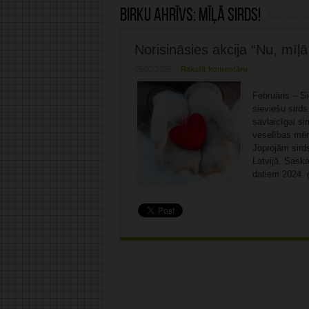
Birku ahrīvs:
mīļā sirds!
Norisināsies akcija “Nu, mīļā 
05/02/2026
Rakstīt komentāru
Februāris – S
sieviešu sirds
savlaicīgai si
veselības mēne
Joprojām sird
Latvijā. Saska
datiem 2024. 