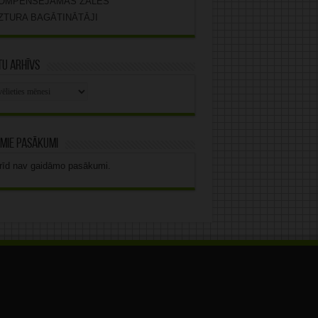
OMPENSĒJAMĀS ZĀLES
ZTURA BAGĀTINĀTĀJI
u arhīvs
stu
vs
mie pasākumi
rīd nav gaidāmo pasākumi.