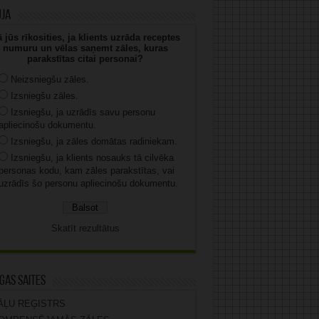
uja
 jūs rīkosities, ja klients uzrāda receptes
numuru un vēlas saņemt zāles, kuras
parakstītas citai personai?
Neizsniegšu zāles.
Izsniegšu zāles.
Izsniegšu, ja uzrādīs savu personu
apliecinošu dokumentu.
Izsniegšu, ja zāles domātas radiniekam.
Izsniegšu, ja klients nosauks tā cilvēka
personas kodu, kam zāles parakstītas, vai
uzrādīs šo personu apliecinošu dokumentu.
Skatīt rezultātus
gas saites
ĀĻU REĢISTRS