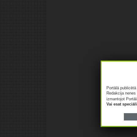
Portālā publicēt
Redakcija nenes 
izmantojot Portāl
Vai esat speciā