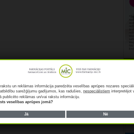
Rekl
ā rakstu un reklāmas informācija paredzēta veselības aprūpes nozares speciāl
atbildību sarežģījumu gadījumos, kas radušies,
nespeciālistiem
interpretējot 
ā publicēto reklāmas un/vai rakstu informāciju.
lists veselības aprūpes jomā?
Jā
Nē