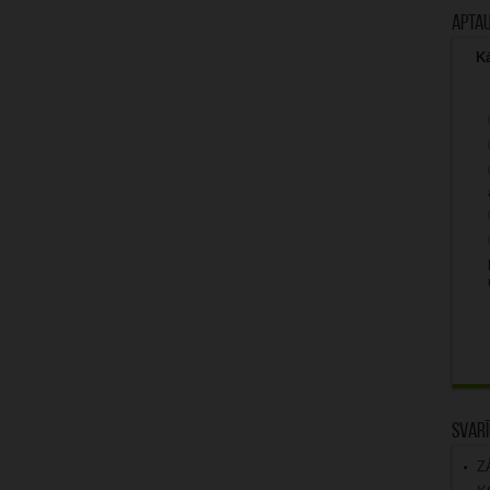
Apta
Kā
Svarī
Z