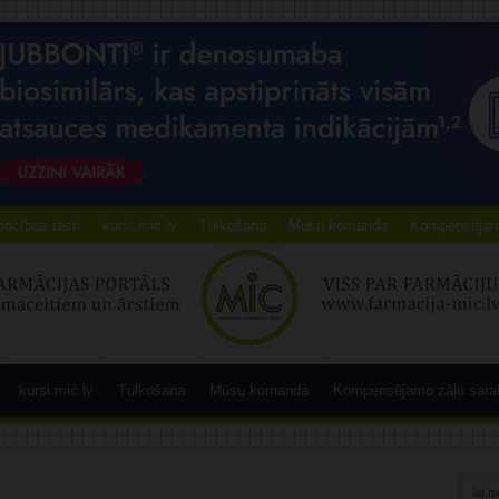
ācības testi
kursi.mic.lv
Tulkošana
Mūsu komanda
Kompensējamo
kursi.mic.lv
Tulkošana
Mūsu komanda
Kompensējamo zāļu sara