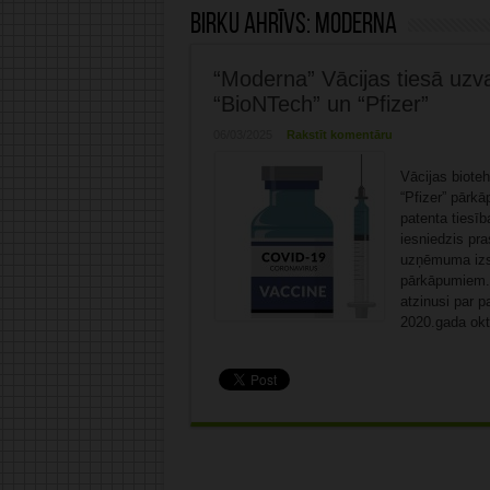
Birku ahrīvs:
Moderna
“Moderna” Vācijas tiesā uzv
“BioNTech” un “Pfizer”
06/03/2025
Rakstīt komentāru
Vācijas biote
“Pfizer” pārk
patenta tiesī
iesniedzis pra
uzņēmuma izst
pārkāpumiem. 
atzinusi par p
2020.gada okto