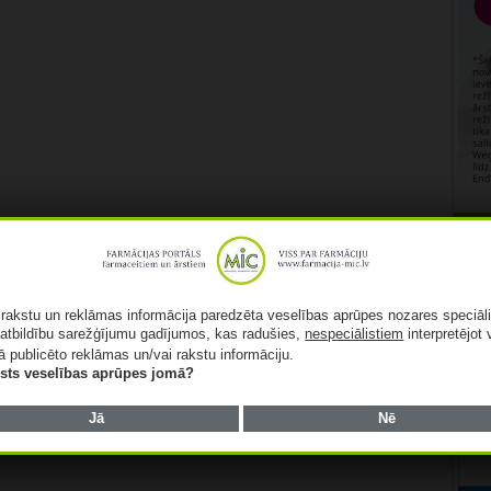
Rekl
ā rakstu un reklāmas informācija paredzēta veselības aprūpes nozares speciāl
atbildību sarežģījumu gadījumos, kas radušies,
nespeciālistiem
interpretējot 
ā publicēto reklāmas un/vai rakstu informāciju.
lists veselības aprūpes jomā?
Jā
Nē