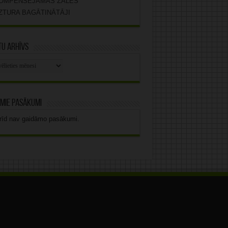
OMPENSĒJAMĀS ZĀLES
ZTURA BAGĀTINĀTĀJI
u arhīvs
stu
vs
mie pasākumi
rīd nav gaidāmo pasākumi.