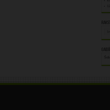
K
U
Rakst
Rak
arhī
Gaidā
Šob