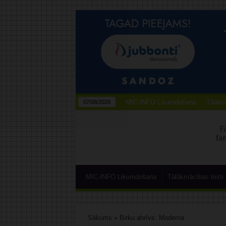
MIC-INFO Likumdošana
Tālākm
07/08/2026
MIC-INFO Likumdošana
Tālākmācības testi
Sākums
»
Birku ahrīvs: Moderna