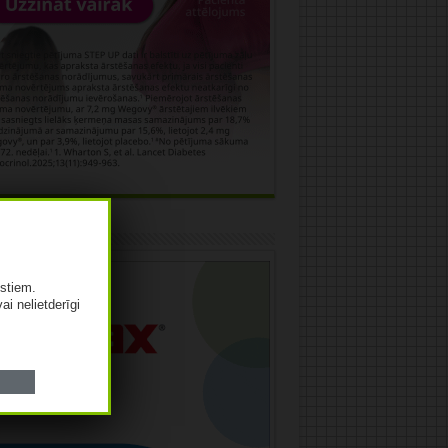
āma
istiem.
vai nelietderīgi