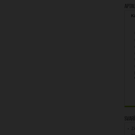
Apta
Kā
Svarī
Z