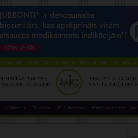
ācības testi
kursi.mic.lv
Tulkošana
Mūsu komanda
Kompensējamo
kursi.mic.lv
Tulkošana
Mūsu komanda
Kompensējamo zāļu sara