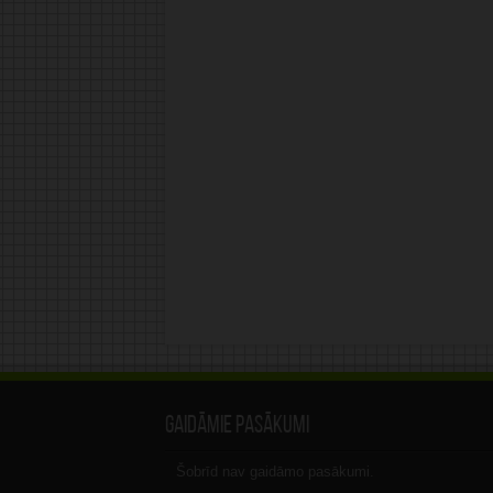
Gaidāmie pasākumi
Šobrīd nav gaidāmo pasākumi.