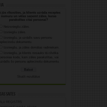
uja
 jūs rīkosities, ja klients uzrāda receptes
numuru un vēlas saņemt zāles, kuras
parakstītas citai personai?
Neizsniegšu zāles.
Izsniegšu zāles.
Izsniegšu, ja uzrādīs savu personu
apliecinošu dokumentu.
Izsniegšu, ja zāles domātas radiniekam.
Izsniegšu, ja klients nosauks tā cilvēka
personas kodu, kam zāles parakstītas, vai
uzrādīs šo personu apliecinošu dokumentu.
Skatīt rezultātus
gas saites
ĀĻU REĢISTRS