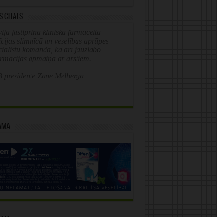
s citāts
ijā jāstiprina klīniskā farmaceita
īcijas slimnīcā un veselības aprūpes
ciālistu komandā, kā arī jāuzlabo
ormācijas apmaiņa ar ārstiem.
 prezidente Zane Melberga
āma