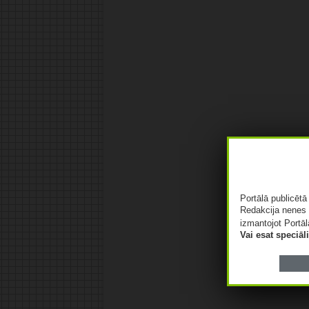
Portālā publicēt
Redakcija nenes 
izmantojot Portāl
Vai esat speciā