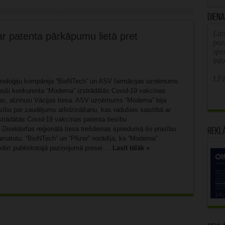
Diena
Latv
ar patenta pārkāpumu lietā pret
poz
spe
inf
LFB
hnoloģiju kompānija “BioNTech” un ASV farmācijas uzņēmums
āpuši konkurenta “Moderna” izstrādātās Covid-19 vakcīnas
bas, atzinusi Vācijas tiesa. ASV uzņēmums “Moderna” bija
sību par zaudējumu atlīdzināšanu, kas radušies saistībā ar
rādātās Covid-19 vakcīnas patenta tiesību
Diseldorfas reģionālā tiesa trešdienas spriedumā šo prasību
Rekl
amatotu. “BioNTech” un “Pfizer” norādīja, ka “Moderna”
brī publiskotajā paziņojumā presei ...
Lasīt tālāk »