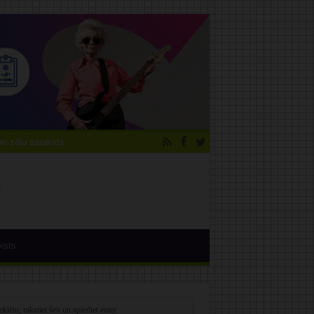
 zāļu saraksts
ksts