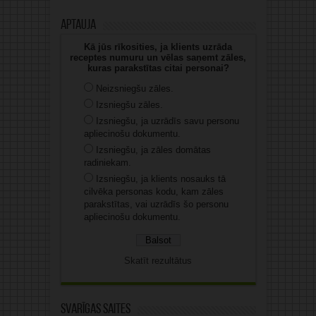
Aptauja
Kā jūs rīkosities, ja klients uzrāda
receptes numuru un vēlas saņemt zāles,
kuras parakstītas citai personai?
Neizsniegšu zāles.
Izsniegšu zāles.
Izsniegšu, ja uzrādīs savu personu
apliecinošu dokumentu.
Izsniegšu, ja zāles domātas
radiniekam.
Izsniegšu, ja klients nosauks tā
cilvēka personas kodu, kam zāles
parakstītas, vai uzrādīs šo personu
apliecinošu dokumentu.
Skatīt rezultātus
Svarīgas saites