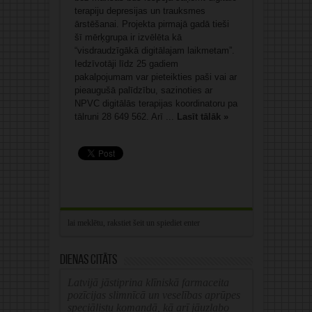
terapiju depresijas un trauksmes
ārstēšanai. Projekta pirmajā gadā tieši
šī mērķgrupa ir izvēlēta kā
“visdraudzīgākā digitālajam laikmetam”.
Iedzīvotāji līdz 25 gadiem
pakalpojumam var pieteikties paši vai ar
pieaugušā palīdzību, sazinoties ar
NPVC digitālās terapijas koordinatoru pa
tālruni 28 649 562. Arī ...
Lasīt tālāk »
Dienas citāts
Latvijā jāstiprina klīniskā farmaceita
pozīcijas slimnīcā un veselības aprūpes
speciālistu komandā, kā arī jāuzlabo