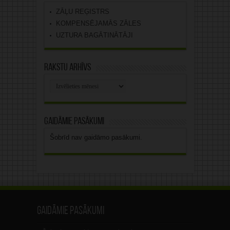
ZĀĻU REĢISTRS
KOMPENSĒJAMĀS ZĀLES
UZTURA BAGĀTINĀTĀJI
Rakstu arhīvs
Rakstu
arhīvs
Gaidāmie pasākumi
Šobrīd nav gaidāmo pasākumi.
Gaidāmie pasākumi