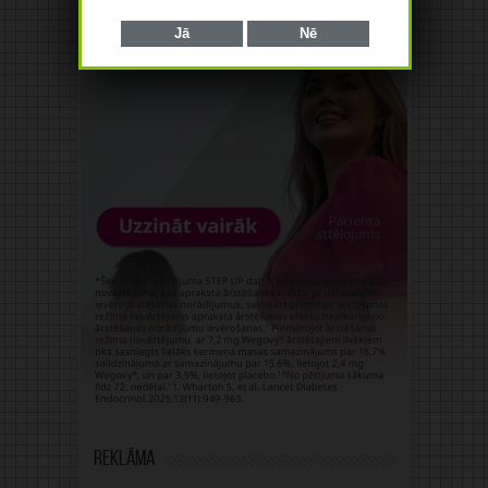
Jā
Nē
Reklāma