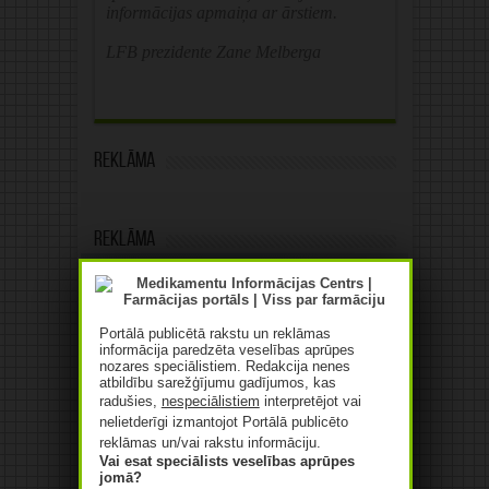
informācijas apmaiņa ar ārstiem.
LFB prezidente Zane Melberga
Reklāma
Reklāma
Portālā publicētā rakstu un reklāmas
informācija paredzēta veselības aprūpes
nozares speciālistiem. Redakcija nenes
atbildību sarežģījumu gadījumos, kas
radušies,
nespeciālistiem
interpretējot vai
nelietderīgi izmantojot Portālā publicēto
reklāmas un/vai rakstu informāciju.
Vai esat speciālists veselības aprūpes
jomā?