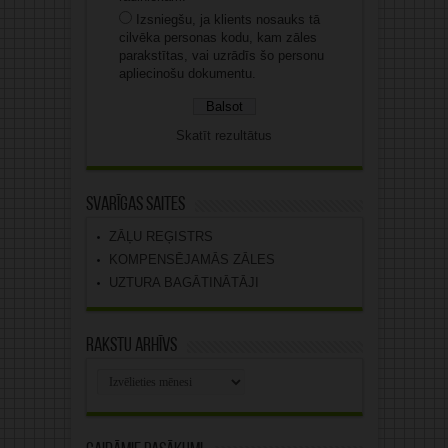
Izsniegšu, ja klients nosauks tā
cilvēka personas kodu, kam zāles
parakstītas, vai uzrādīs šo personu
apliecinošu dokumentu.
Skatīt rezultātus
Svarīgas saites
ZĀĻU REĢISTRS
KOMPENSĒJAMĀS ZĀLES
UZTURA BAGĀTINĀTĀJI
Rakstu arhīvs
Rakstu
arhīvs