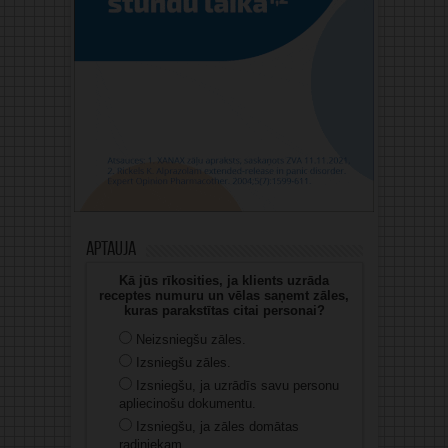
Aptauja
Kā jūs rīkosities, ja klients uzrāda
receptes numuru un vēlas saņemt zāles,
kuras parakstītas citai personai?
Neizsniegšu zāles.
Izsniegšu zāles.
Izsniegšu, ja uzrādīs savu personu
apliecinošu dokumentu.
Izsniegšu, ja zāles domātas
radiniekam.