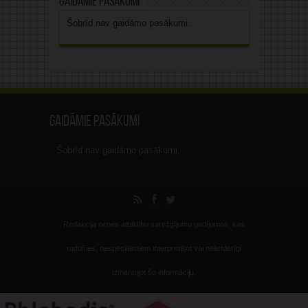
Gaidāmie pasākumi
Šobrīd nav gaidāmo pasākumi.
Gaidāmie pasākumi
Šobrīd nav gaidāmo pasākumi.
Redakcija nenes atbildību sarežģījumu gadījumos, kas
radušies, nespeciālistiem interpretējot vai nelietderīgi
izmantojot šo informāciju.