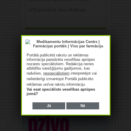
LFB prezidente Zane Melberga
Reklāma
Portālā publicētā rakstu un reklāmas
informācija paredzēta veselības aprūpes
nozares speciālistiem. Redakcija nenes
atbildību sarežģījumu gadījumos, kas
radušies,
nespeciālistiem
interpretējot vai
nelietderīgi izmantojot Portālā publicēto
reklāmas un/vai rakstu informāciju.
Reklāma
Vai esat speciālists veselības aprūpes
jomā?
Jā
Nē