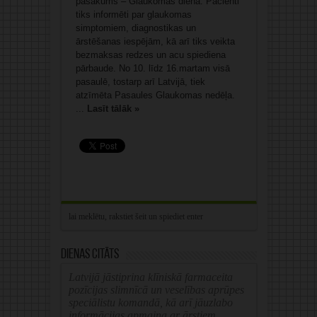
pasākums – Glaukomas diena. Pacienti
tiks informēti par glaukomas
simptomiem, diagnostikas un
ārstēšanas iespējām, kā arī tiks veikta
bezmaksas redzes un acu spiediena
pārbaude. No 10. līdz 16.martam visā
pasaulē, tostarp arī Latvijā, tiek
atzīmēta Pasaules Glaukomas nedēļa.
...
Lasīt tālāk »
Dienas citāts
Latvijā jāstiprina klīniskā farmaceita
pozīcijas slimnīcā un veselības aprūpes
speciālistu komandā, kā arī jāuzlabo
informācijas apmaiņa ar ārstiem.