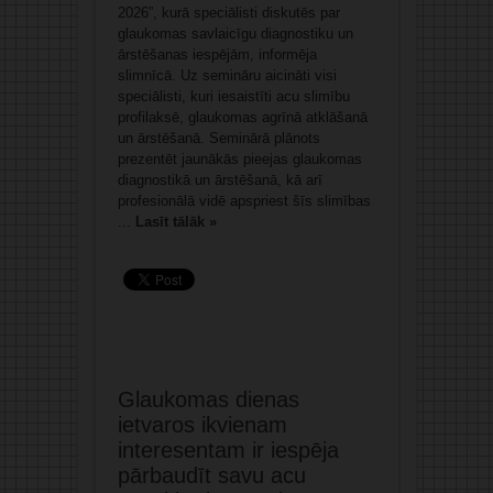
2026”, kurā speciālisti diskutēs par
glaukomas savlaicīgu diagnostiku un
ārstēšanas iespējām, informēja
slimnīcā. Uz semināru aicināti visi
speciālisti, kuri iesaistīti acu slimību
profilaksē, glaukomas agrīnā atklāšanā
un ārstēšanā. Seminārā plānots
prezentēt jaunākās pieejas glaukomas
diagnostikā un ārstēšanā, kā arī
profesionālā vidē apspriest šīs slimības
...
Lasīt tālāk »
Glaukomas dienas
ietvaros ikvienam
interesentam ir iespēja
pārbaudīt savu acu