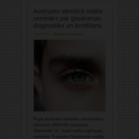
Austrumu slimnīcā notiks
seminārs par glaukomas
diagnostiku un ārstēšanu
06/03/2026
Rakstīt komentāru
Rīgas Austrumu klīniskās universitātes
slimnīcas (RAKUS) stacionārā
“Biķernieki” 11. martā notiks izglītojošs
seminārs “Pasaules Glaukomas nedēļa