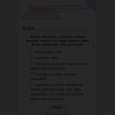
Aptauja
Kā jūs rīkosities, ja klients uzrāda
receptes numuru un vēlas saņemt zāles,
kuras parakstītas citai personai?
Neizsniegšu zāles.
Izsniegšu zāles.
Izsniegšu, ja uzrādīs savu personu
apliecinošu dokumentu.
Izsniegšu, ja zāles domātas
radiniekam.
Izsniegšu, ja klients nosauks tā
cilvēka personas kodu, kam zāles
parakstītas, vai uzrādīs šo personu
apliecinošu dokumentu.
Skatīt rezultātus