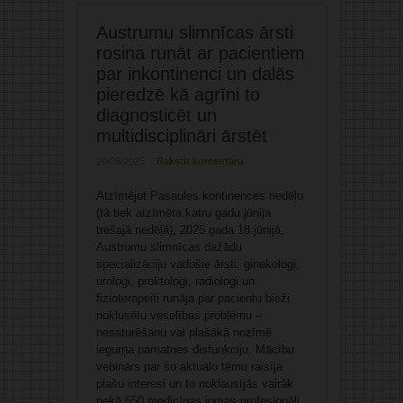
Austrumu slimnīcas ārsti
rosina runāt ar pacientiem
par inkontinenci un dalās
pieredzē kā agrīni to
diagnosticēt un
multidisciplināri ārstēt
20/06/2025
Rakstīt komentāru
Atzīmējot Pasaules kontinences nedēļu
(tā tiek atzīmēta katru gadu jūnija
trešajā nedēļā), 2025.gada 18.jūnijā,
Austrumu slimnīcas dažādu
specializāciju vadošie ārsti: ginekologi,
urologi, proktologi, radiologi un
fizioterapeiti runāja par pacientu bieži
noklusētu veselības problēmu –
nesaturēšanu vai plašākā nozīmē
iegurņa pamatnes disfunkciju. Mācību
vebinārs par šo aktuālo tēmu raisīja
plašu interesi un to noklausījās vairāk
nekā 650 medicīnas jomas profesionāļi,