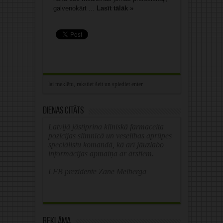
galvenokārt ...
Lasīt tālāk »
Dienas citāts
Latvijā jāstiprina klīniskā farmaceita
pozīcijas slimnīcā un veselības aprūpes
speciālistu komandā, kā arī jāuzlabo
informācijas apmaiņa ar ārstiem.
LFB prezidente Zane Melberga
Reklāma