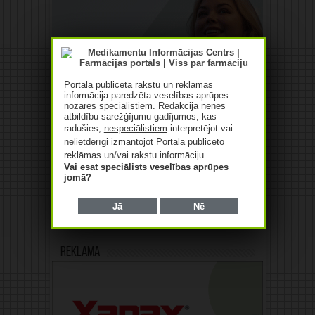
Portālā publicētā rakstu un reklāmas
informācija paredzēta veselības aprūpes
nozares speciālistiem. Redakcija nenes
atbildību sarežģījumu gadījumos, kas
radušies,
nespeciālistiem
interpretējot vai
nelietderīgi izmantojot Portālā publicēto
reklāmas un/vai rakstu informāciju.
Vai esat speciālists veselības aprūpes
jomā?
Jā
Nē
Reklāma