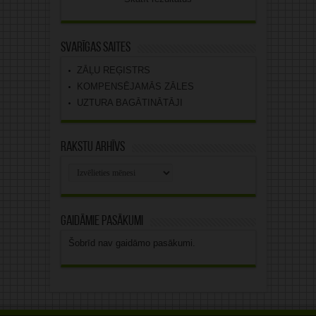
Svarīgas saites
ZĀĻU REĢISTRS
KOMPENSĒJAMĀS ZĀLES
UZTURA BAGĀTINĀTĀJI
Rakstu arhīvs
Rakstu
arhīvs
Gaidāmie pasākumi
Šobrīd nav gaidāmo pasākumi.