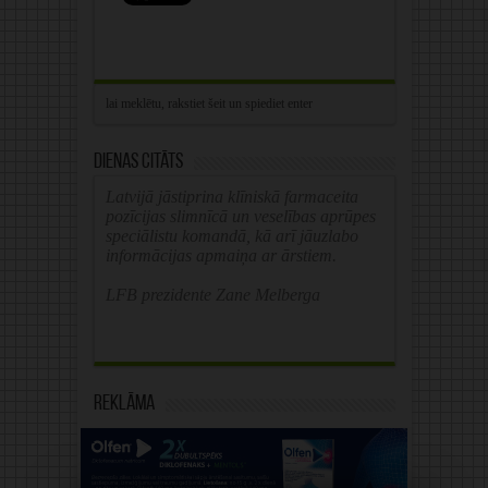
Dienas citāts
Latvijā jāstiprina klīniskā farmaceita
pozīcijas slimnīcā un veselības aprūpes
speciālistu komandā, kā arī jāuzlabo
informācijas apmaiņa ar ārstiem.
LFB prezidente Zane Melberga
Reklāma