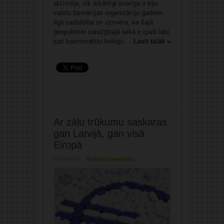
atzīmēja, cik ārkārtīgi svarīga ir triju
valstu farmācijas organizāciju gadiem
ilgā sadarbība un uzsvēra, ka šajā
ģeopolitiski sarežģītajā laikā ir īpaši labi
just kaimiņvalstu kolēģu ...
Lasīt tālāk »
Ar zāļu trūkumu saskaras
gan Latvijā, gan visā
Eiropā
05/04/2024
Rakstīt komentāru