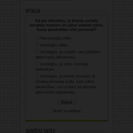
Aptauja
Kā jūs rīkosities, ja klients uzrāda
receptes numuru un vēlas saņemt zāles,
kuras parakstītas citai personai?
Neizsniegšu zāles.
Izsniegšu zāles.
Izsniegšu, ja uzrādīs savu personu
apliecinošu dokumentu.
Izsniegšu, ja zāles domātas
radiniekam.
Izsniegšu, ja klients nosauks tā
cilvēka personas kodu, kam zāles
parakstītas, vai uzrādīs šo personu
apliecinošu dokumentu.
Skatīt rezultātus
Svarīgas saites