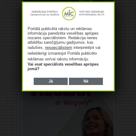
Reklāma
Portālā publicētā rakstu un reklāmas
informācija paredzēta veselības aprūpes
nozares speciālistiem. Redakcija nenes
atbildību sarežģījumu gadījumos, kas
radušies,
nespeciālistiem
interpretējot vai
nelietderīgi izmantojot Portālā publicēto
reklāmas un/vai rakstu informāciju.
Vai esat speciālists veselības aprūpes
jomā?
Jā
Nē