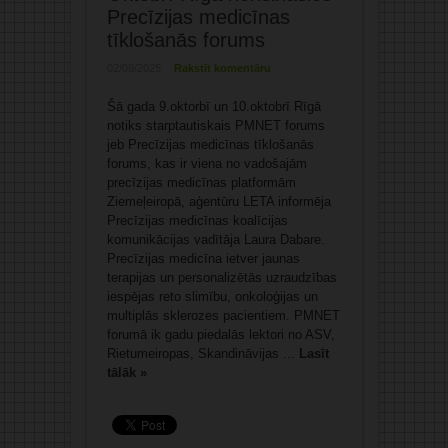
Precīzijas medicīnas
tīklošanās forums
02/09/2025
Rakstīt komentāru
Šā gada 9.oktorbī un 10.oktobrī Rīgā
notiks starptautiskais PMNET forums
jeb Precīzijas medicīnas tīklošanās
forums, kas ir viena no vadošajām
precīzijas medicīnas platformām
Ziemeļeiropā, aģentūru LETA informēja
Precīzijas medicīnas koalīcijas
komunikācijas vadītāja Laura Dabare.
Precīzijas medicīna ietver jaunas
terapijas un personalizētās uzraudzības
iespējas reto slimību, onkoloģijas un
multiplās sklerozes pacientiem. PMNET
forumā ik gadu piedalās lektori no ASV,
Rietumeiropas, Skandināvijas ...
Lasīt
tālāk »