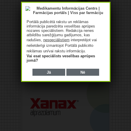
Portālā publicētā rakstu un reklāmas
informācija paredzēta veselības aprūpes
nozares speciālistiem. Redakcija nenes
atbildību sarežģījumu gadījumos, kas
radušies,
nespeciālistiem
interpretējot vai
nelietderīgi izmantojot Portālā publicēto
reklāmas un/vai rakstu informāciju.
Vai esat speciālists veselības aprūpes
jomā?
Jā
Nē
Reklāma