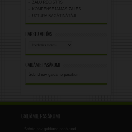
ZĀĻU REĢISTRS
KOMPENSĒJAMĀS ZĀLES
UZTURA BAGĀTINĀTĀJI
Rakstu arhīvs
Rakstu
arhīvs
Gaidāmie pasākumi
Šobrīd nav gaidāmo pasākumi.
Gaidāmie pasākumi
Šobrīd nav gaidāmo pasākumi.