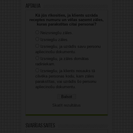
Aptauja
Kā jūs rīkosities, ja klients uzrāda
receptes numuru un vēlas saņemt zāles,
kuras parakstītas citai personai?
Neizsniegšu zāles.
Izsniegšu zāles.
Izsniegšu, ja uzrādīs savu personu
apliecinošu dokumentu.
Izsniegšu, ja zāles domātas
radiniekam.
Izsniegšu, ja klients nosauks tā
cilvēka personas kodu, kam zāles
parakstītas, vai uzrādīs šo personu
apliecinošu dokumentu.
Skatīt rezultātus
Svarīgas saites